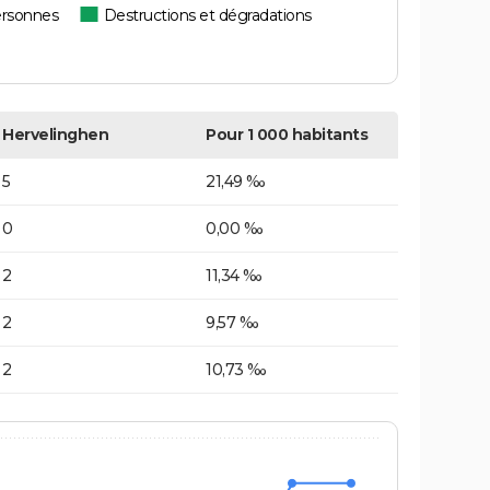
ersonnes
Destructions et dégradations
Hervelinghen
Pour 1 000 habitants
5
21,49 ‰
0
0,00 ‰
2
11,34 ‰
2
9,57 ‰
2
10,73 ‰