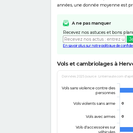
années, une donnée moyenne est pro
A ne pas manquer
Recevez nos astuces et bons plans
J
En savoir plus sur notre politique de confiden
Vols et cambriolages à Herv
Données 2025 (source : Linternaute.com d'après 
Vols sans violence contre des
personnes
Vols violents sans arme
0
Vols avec armes
0
Vols d'accessoires sur
véhicules