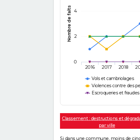
Nombre de faits
4
2
0
2016
2017
2018
2
Vols et cambriolages
Violences contre des p
Escroqueries et fraudes
Classement : destructions et dégrad
par ville
Si dans une commune, moins de cinq f