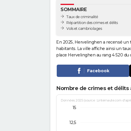
SOMMAIRE
Taux de criminalité
Répartition des crimes et délits
Vols et cambriolages
En 2025, Hervelinghen a recensé un 
habitants. La ville affiche ainsi un tau
place Hervelinghen au rang 4 520 du
Facebook
Nombre de crimes et délits
Données 2025 (source : Linternaute.com d'après 
15
12,5