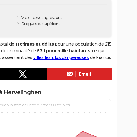
Violences et agressions
Drogues et stupéfiants
total de
11 crimes et délits
pour une population de 215
x de criminalité de
53,1 pour mille habitants
, ce qui
 classement des
villes les plus dangereuses
de France.
Email
 à Hervelinghen
le Ministère de l'Intérieur et des Outre-Mer)