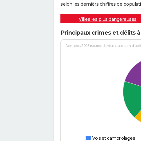
selon les dernièrs chiffres de populati
Villes les plus dangereuses
Principaux crimes et délits 
Données 2025 (source : Linternaute.com d'après 
Vols et cambriolages