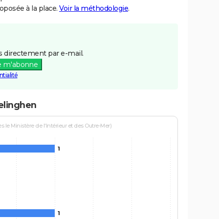
posée à la place.
Voir la méthodologie
.
 directement par e-mail.
e m'abonne
tialité
elinghen
le Ministère de l'Intérieur et des Outre-Mer)
1
1