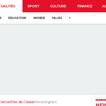
TUALITÉS
SPORT
CULTURE
FINANCE
A
S
EDUCATION
MONDE
VILLES
+
France
Pas-de-Calais
Hervelinghen
NEW