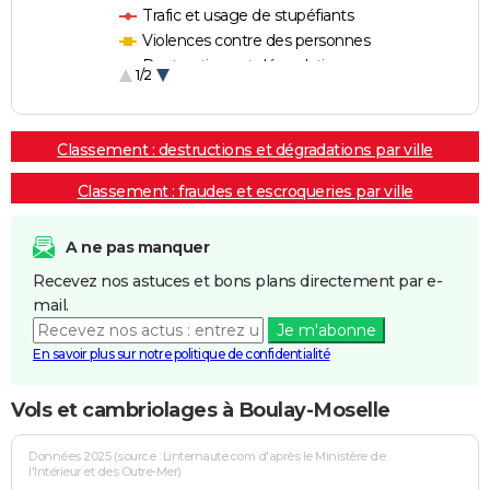
Trafic et usage de stupéfiants
Violences contre des personnes
Destructions et dégradations
1/2
Escroqueries et fraudes
Classement : destructions et dégradations par ville
Classement : fraudes et escroqueries par ville
A ne pas manquer
Recevez nos astuces et bons plans directement par e-
mail.
Je m'abonne
En savoir plus sur notre politique de confidentialité
Vols et cambriolages à Boulay-Moselle
Données 2025 (source : Linternaute.com d'après le Ministère de
l'Intérieur et des Outre-Mer)