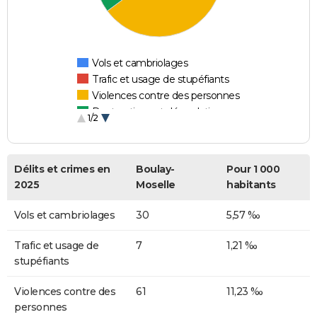
Vols et cambriolages
Trafic et usage de stupéfiants
Violences contre des personnes
Destructions et dégradations
1/2
Escroqueries et fraudes
Délits et crimes en
Boulay-
Pour 1 000
2025
Moselle
habitants
Vols et cambriolages
30
5,57 ‰
Trafic et usage de
7
1,21 ‰
stupéfiants
Violences contre des
61
11,23 ‰
personnes