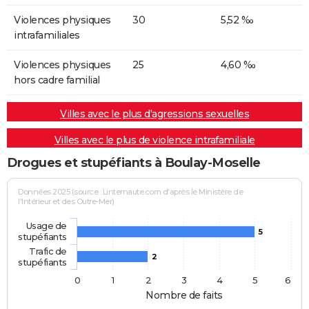
Violences physiques
30
5,52 ‰
intrafamiliales
Violences physiques
25
4,60 ‰
hors cadre familial
Villes avec le plus d'agressions sexuelles
Villes avec le plus de violence intrafamiliale
Drogues et stupéfiants à Boulay-Moselle
Données 2025 (source : Linternaute.com d'après le Ministère de
l'Intérieur et des Outre-Mer)
Usage de
5
stupéfiants
Trafic de
2
stupéfiants
0
1
2
3
4
5
6
Nombre de faits