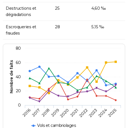
Destructions et
25
4,60 ‰
dégradations
Escroqueries et
28
5,15 ‰
fraudes
80
Nombre de faits
60
40
20
0
2018
2023
2020
2025
2017
2022
2019
2024
2016
2021
Vols et cambriolages