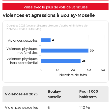
Villes avec le plus de vols de véhicules
Violences et agressions à Boulay-Moselle
Données 2025 (source : Linternaute.com d'après le Ministère de
l'Intérieur et des Outre-Mer)
Violences sexuelles
6
Violences physiques
30
intrafamiliales
Violences physiques
25
hors cadre familial
0
10
20
30
40
Nombre de faits
Boulay-
Pour 1 000
Violences en 2025
Moselle
habitants
Violences sexuelles
6
1,10 ‰