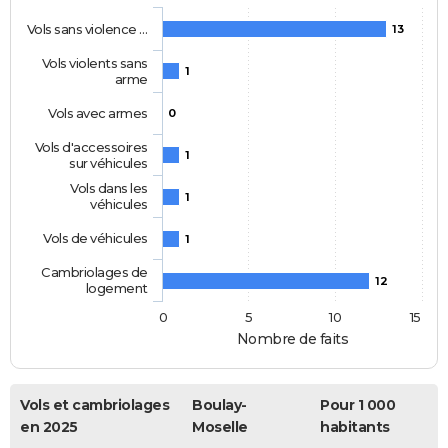
Vols sans violence …
13
Vols violents sans
1
arme
Vols avec armes
0
Vols d'accessoires
1
sur véhicules
Vols dans les
1
véhicules
Vols de véhicules
1
Cambriolages de
12
logement
0
5
10
15
Nombre de faits
Vols et cambriolages
Boulay-
Pour 1 000
en 2025
Moselle
habitants