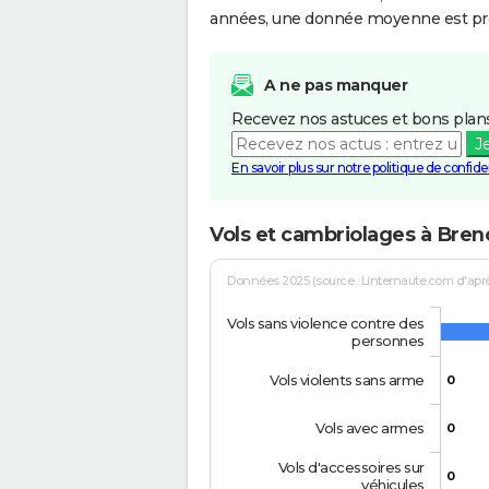
années, une donnée moyenne est pro
A ne pas manquer
Recevez nos astuces et bons plans
J
En savoir plus sur notre politique de confiden
Vols et cambriolages à Bren
Données 2025 (source : Linternaute.com d'après 
Vols sans violence contre des
personnes
Vols violents sans arme
0
Vols avec armes
0
Vols d'accessoires sur
0
véhicules