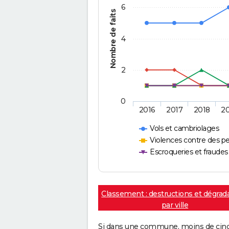
6
Nombre de faits
4
2
0
2016
2017
2018
2
Vols et cambriolages
Violences contre des p
Escroqueries et fraudes
Classement : destructions et dégrad
par ville
Si dans une commune, moins de cinq f