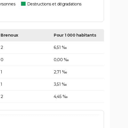
ersonnes
Destructions et dégradations
Brenoux
Pour 1 000 habitants
2
6,51 ‰
0
0,00 ‰
1
2,71 ‰
1
3,51 ‰
2
4,45 ‰