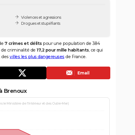
Violences et agressions
Drogues et stupéfiants
 de
7 crimes et délits
pour une population de 384
x de criminalité de
17,2 pour mille habitants
, ce qui
t des
villes les plus dangereuses
de France.
Email
 à Brenoux
le Ministère de l'Intérieur et des Outre-Mer)