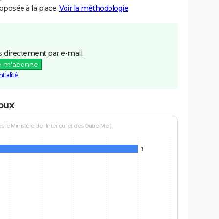
posée à la place.
Voir la méthodologie
.
 directement par e-mail.
e m'abonne
tialité
oux
le Ministère de l'Intérieur et des Outre-Mer)
1