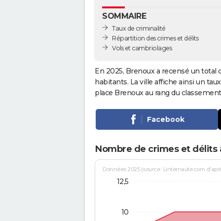
SOMMAIRE
Taux de criminalité
Répartition des crimes et délits
Vols et cambriolages
En 2025, Brenoux a recensé un total
habitants. La ville affiche ainsi un tau
place Brenoux au rang du classemen
Facebook
Nombre de crimes et délits
Données 2025 (source : Linternaute.com d'après 
12,5
10