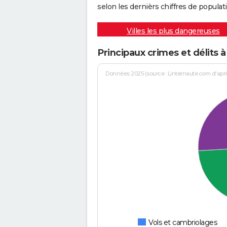
selon les dernièrs chiffres de populati
Villes les plus dangereuses
Principaux crimes et délits 
Données 2025 (source : Linternaute.com d'après 
Vols et cambriolages