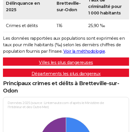
Taux de
Délinquance en
Bretteville-
criminalité pour
2025
sur-Odon
1 000 habitants
Crimes et délits
116
25,90 ‰
Les données rapportées aux populations sont exprimées en
taux pour mille habitants (‰) selon les dernièrs chiffres de
population fournis par l'Insee.
Voir la méthodologie
.
Villes les plus dangereuses
Départements les plus dangereux
Principaux crimes et délits à Bretteville-sur-
Odon
Données 2025 (source : Linternaute.com d'après le Ministère de
l'Intérieur et des Outre-Mer)