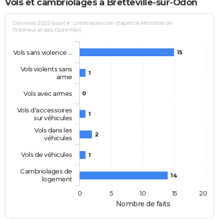
Vols et cambriolages à Bretteville-sur-Odon
Données 2025 (source : Linternaute.com d'après le Ministère de
l'Intérieur et des Outre-Mer)
Vols sans violence …
15
Vols violents sans
1
arme
Vols avec armes
0
Vols d'accessoires
1
sur véhicules
Vols dans les
2
véhicules
Vols de véhicules
1
Cambriolages de
14
logement
0
5
10
15
20
Nombre de faits