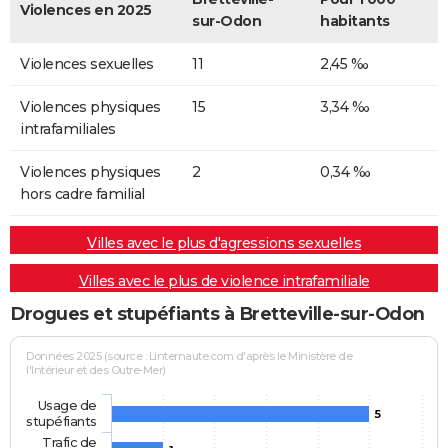
Violences en 2025
sur-Odon
habitants
Violences sexuelles
11
2,45 ‰
Violences physiques
15
3,34 ‰
intrafamiliales
Violences physiques
2
0,34 ‰
hors cadre familial
Villes avec le plus d'agressions sexuelles
Villes avec le plus de violence intrafamiliale
Drogues et stupéfiants à Bretteville-sur-Odon
Données 2025 (source : Linternaute.com d'après le Ministère de
l'Intérieur et des Outre-Mer)
Usage de
5
stupéfiants
Trafic de