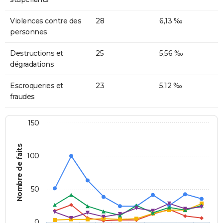
Violences contre des
28
6,13 ‰
personnes
Destructions et
25
5,56 ‰
dégradations
Escroqueries et
23
5,12 ‰
fraudes
150
Nombre de faits
100
50
0