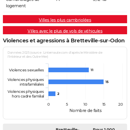
logement
Villes les plus cambriolées
Villes avec le plus de vols de véhicules
Violences et agressions à Bretteville-sur-Odon
Données 2025 (source : Linternaute.com d'après le Ministère de
l'Intérieur et des Outre-Mer)
Violences sexuelles
11
Violences physiques
15
intrafamiliales
Violences physiques
2
hors cadre familial
0
5
10
15
20
Nombre de faits
Bretteville-
Pour 1 000