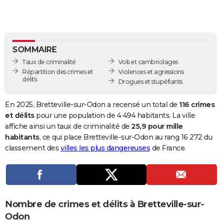
City break
Voyage de noces
Climat
Destinations
Voyage nature
Forum
+
PHOTO
GUIDES D'ACHAT
SOMMAIRE
BONS PLANS
Taux de criminalité
Vols et cambriolages
CARTE DE VOEUX
Répartition des crimes et
Violences et agressions
délits
Drogues et stupéfiants
Carte Bonne année
Carte Pâques
Carte de Noël
Carte Saint-Valentin
Carte d'anniversaire
DICTIONNAIRE
En 2025, Bretteville-sur-Odon a recensé un total de
116 crimes
Biographies
Expressions
Dictionnaire
Citations
Proverbes
PROGRAMME TV
et délits
pour une population de 4 494 habitants. La ville
affiche ainsi un taux de criminalité de
25,9 pour mille
COPAINS D'AVANT
habitants
, ce qui place Bretteville-sur-Odon au rang 16 272 du
classement des
villes les plus dangereuses
de France.
Se connecter
Collèges
Universités
Service militaire
S'inscrire
Lycées
Primaires
Entreprises
Avis de recherche
AVIS DE DÉCÈS
FORUM
Lifestyle
Sport
Television
Cinema
Bricolage
Culture
Auto
Voyage
Nombre de crimes et délits à Bretteville-sur-
Odon