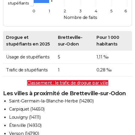
1
stupéfiants
0
1
2
3
4
5
6
Nombre de faits
Drogue et
Bretteville-
Pour 1 000
stupéfiants en 2025
sur-Odon
habitants
Usage de stupéfiants
5
1,11 ‰
Trafic de stupéfiants
1
0,28 ‰
Classement : le trafic de drogue par ville
Les villes à proximité de Bretteville-sur-Odon
Saint-Germain-la-Blanche-Herbe (14280)
Carpiquet (14650)
Louvigny (14111)
Éterville (14930)
Verson (14790)