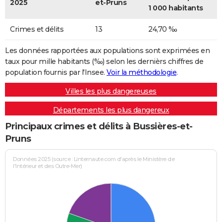
2025
et-Pruns
1 000 habitants
Crimes et délits
13
24,70 ‰
Les données rapportées aux populations sont exprimées en
taux pour mille habitants (‰) selon les dernièrs chiffres de
population fournis par l'Insee.
Voir la méthodologie
.
Villes les plus dangereuses
Départements les plus dangereux
Principaux crimes et délits à Bussières-et-
Pruns
Données 2025 (source : Linternaute.com d'après le Ministère de
l'Intérieur et des Outre-Mer)