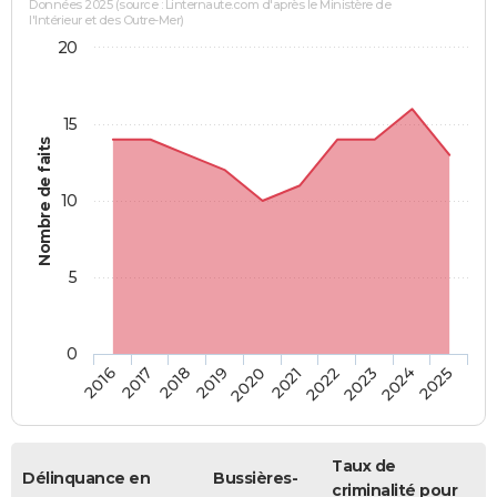
Données 2025 (source : Linternaute.com d'après le Ministère de
l'Intérieur et des Outre-Mer)
20
15
Nombre de faits
10
5
0
2018
2023
2017
2022
2016
2021
2020
2025
2019
2024
Taux de
Délinquance en
Bussières-
criminalité pour