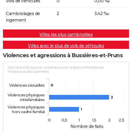
Vols de véhicules
0
0,00 ‰
Cambriolages de
2
3,42 ‰
logement
Villes les plus cambriolées
Villes avec le plus de vols de véhicules
Violences et agressions à Bussières-et-Pruns
Données 2025 (source : Linternaute.com d'après le Ministère de
l'Intérieur et des Outre-Mer)
Violences sexuelles
0
Violences physiques
2
intrafamiliales
Violences physiques
1
hors cadre familial
0
0,5
1
1,5
2
2,5
Nombre de faits