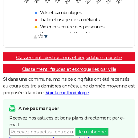
Vols et cambriolages
Trafic et usage de stupéfiants
Violences contre des personnes
Destructions et dégradations
1/2
Escroqueries et fraudes
Classement : destructions et dégradations par ville
Classement : fraudes et escroqueries par ville
Si dans une commune, moins de cinq faits ont été recensés
au cours des trois dernières années, une donnée moyenne est
proposée à la place.
Voir la méthodologie
.
A ne pas manquer
Recevez nos astuces et bons plans directement par e-
mail.
Je m'abonne