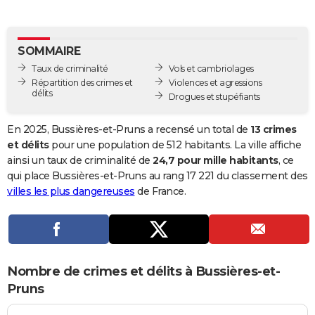
City break
Voyage de noces
Climat
Destinations
Voyage nature
Forum
+
PHOTO
GUIDES D'ACHAT
SOMMAIRE
Taux de criminalité
Vols et cambriolages
BONS PLANS
Répartition des crimes et
Violences et agressions
délits
Drogues et stupéfiants
CARTE DE VOEUX
Carte Bonne année
Carte Pâques
Carte de Noël
Carte Saint-Valentin
Carte d'anniversaire
En 2025, Bussières-et-Pruns a recensé un total de
13 crimes
DICTIONNAIRE
et délits
pour une population de 512 habitants. La ville affiche
Biographies
Expressions
Dictionnaire
Citations
Proverbes
ainsi un taux de criminalité de
24,7 pour mille habitants
, ce
PROGRAMME TV
qui place Bussières-et-Pruns au rang 17 221 du classement des
COPAINS D'AVANT
villes les plus dangereuses
de France.
Se connecter
Collèges
Universités
Service militaire
S'inscrire
Lycées
Primaires
Entreprises
Avis de recherche
AVIS DE DÉCÈS
FORUM
Nombre de crimes et délits à Bussières-et-
Lifestyle
Sport
Television
Cinema
Bricolage
Culture
Auto
Voyage
Pruns