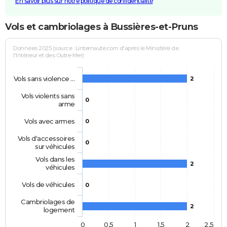
En savoir plus sur notre politique de confidentialité
Vols et cambriolages à Bussières-et-Pruns
Données 2025 (source : Linternaute.com d'après le Ministère de
l'Intérieur et des Outre-Mer)
Vols sans violence …
2
Vols violents sans
0
arme
Vols avec armes
0
Vols d'accessoires
0
sur véhicules
Vols dans les
2
véhicules
Vols de véhicules
0
Cambriolages de
2
logement
0
0,5
1
1,5
2
2,5