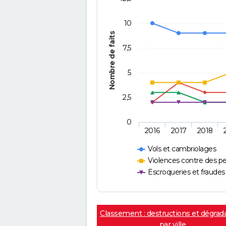
10
Nombre de faits
7,5
5
2,5
0
2016
2017
2018
Vols et cambriolages
Violences contre des p
Escroqueries et fraudes
Classement : destructions et dégrad
par ville