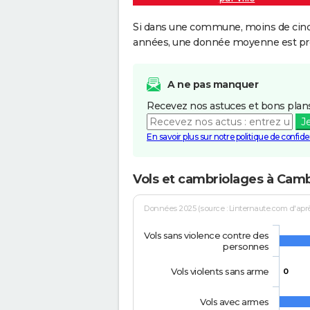
Si dans une commune, moins de cinq f
années, une donnée moyenne est pro
A ne pas manquer
Recevez nos astuces et bons plans
J
En savoir plus sur notre politique de confiden
Vols et cambriolages à Cam
Données 2025 (source : Linternaute.com d'après 
Vols sans violence contre des
personnes
Vols violents sans arme
0
Vols avec armes