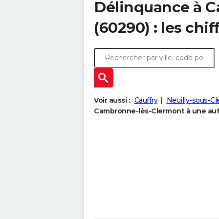
Délinquance à
C
(60290) : les chif
Voir aussi :
Cauffry
Neuilly-sous-C
Cambronne-lès-Clermont à une autr