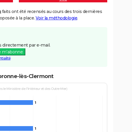
aits ont été recensés au cours des trois dernières
posée à la place.
Voir la méthodologie
.
 directement par e-mail.
e m'abonne
tialité
bronne-lès-Clermont
le Ministère de l'Intérieur et des Outre-Mer)
1
1