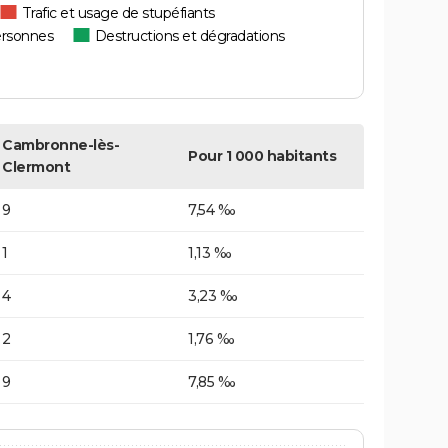
Trafic et usage de stupéfiants
ersonnes
Destructions et dégradations
Cambronne-lès-
Pour 1 000 habitants
Clermont
9
7,54 ‰
1
1,13 ‰
4
3,23 ‰
2
1,76 ‰
9
7,85 ‰