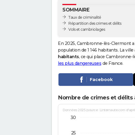
SOMMAIRE
Taux de criminalité
Répartition des crimes et délits
Vols et cambriolages
En 2025, Cambronne-lès-Clermont a 
population de 1 146 habitants. La ville
habitants
, ce qui place Cambronne-
les plus dangereuses
de France.
Facebook
Nombre de crimes et délits
Données 2025 (source : Linternaute.com d'après 
30
25