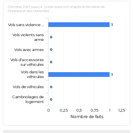
Données 2025 (source : Linternaute.com d'après le Ministère de
l'Intérieur et des Outre-Mer)
Vols sans violence …
1
Vols violents sans
0
arme
Vols avec armes
0
Vols d'accessoires
0
sur véhicules
Vols dans les
1
véhicules
Vols de véhicules
0
Cambriolages de
0
logement
0
0,25
0,5
0,75
1
1,25
Nombre de faits