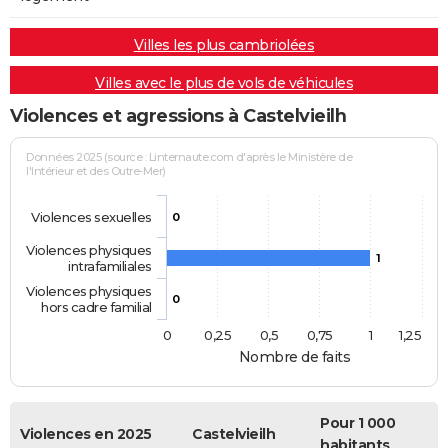
Villes les plus cambriolées
Villes avec le plus de vols de véhicules
Violences et agressions à Castelvieilh
Données 2025 (source : Linternaute.com d'après le Ministère de
l'Intérieur et des Outre-Mer)
Violences sexuelles
0
Violences physiques
1
intrafamiliales
Violences physiques
0
hors cadre familial
0
0,25
0,5
0,75
1
1,25
Nombre de faits
Pour 1 000
Violences en 2025
Castelvieilh
habitants