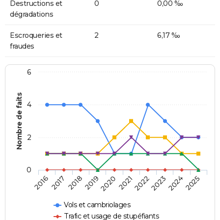
Destructions et
0
0,00 ‰
dégradations
Escroqueries et
2
6,17 ‰
fraudes
6
Nombre de faits
4
2
0
2018
2023
2019
2024
2020
2025
2016
2021
2017
2022
Vols et cambriolages
Trafic et usage de stupéfiants