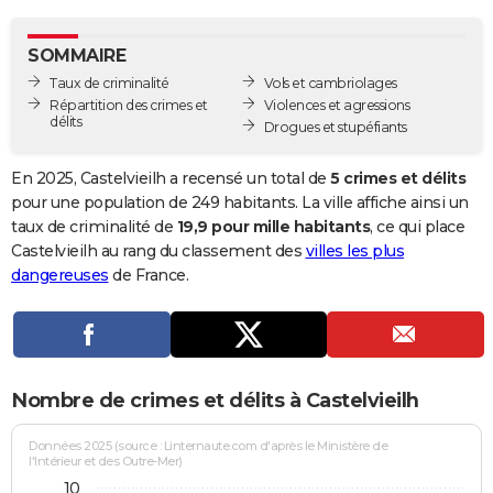
City break
Voyage de noces
Climat
Destinations
Voyage nature
Forum
+
PHOTO
SOMMAIRE
GUIDES D'ACHAT
Taux de criminalité
Vols et cambriolages
Répartition des crimes et
Violences et agressions
BONS PLANS
délits
Drogues et stupéfiants
CARTE DE VOEUX
En 2025, Castelvieilh a recensé un total de
5 crimes et délits
Carte Bonne année
Carte Pâques
Carte de Noël
Carte Saint-Valentin
Carte d'anniversaire
pour une population de 249 habitants. La ville affiche ainsi un
DICTIONNAIRE
taux de criminalité de
19,9 pour mille habitants
, ce qui place
Biographies
Expressions
Dictionnaire
Citations
Proverbes
Castelvieilh au rang du classement des
villes les plus
PROGRAMME TV
dangereuses
de France.
COPAINS D'AVANT
Se connecter
Collèges
Universités
Service militaire
S'inscrire
Lycées
Primaires
Entreprises
Avis de recherche
AVIS DE DÉCÈS
FORUM
Nombre de crimes et délits à Castelvieilh
Lifestyle
Sport
Television
Cinema
Bricolage
Culture
Auto
Voyage
Données 2025 (source : Linternaute.com d'après le Ministère de
l'Intérieur et des Outre-Mer)
10