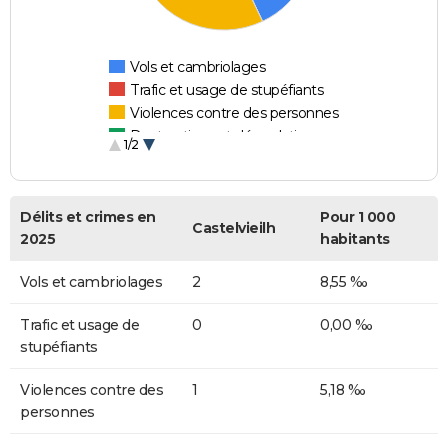
Vols et cambriolages
Trafic et usage de stupéfiants
Violences contre des personnes
Destructions et dégradations
1/2
Escroqueries et fraudes
Délits et crimes en
Pour 1 000
Castelvieilh
2025
habitants
Vols et cambriolages
2
8,55 ‰
Trafic et usage de
0
0,00 ‰
stupéfiants
Violences contre des
1
5,18 ‰
personnes