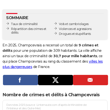
City break
Voyage de noces
Climat
Destinations
Voyage nature
Forum
+
PHOTO
GUIDES D'ACHAT
SOMMAIRE
Taux de criminalité
Vols et cambriolages
BONS PLANS
Répartition des crimes et
Violences et agressions
délits
Drogues et stupéfiants
CARTE DE VOEUX
Carte Bonne année
Carte Pâques
Carte de Noël
Carte Saint-Valentin
Carte d'anniversaire
En 2025, Champcevrais a recensé un total de
9 crimes et
DICTIONNAIRE
délits
pour une population de 309 habitants. La ville affiche
Biographies
Expressions
Dictionnaire
Citations
Proverbes
ainsi un taux de criminalité de
30,7 pour mille habitants
, ce
PROGRAMME TV
qui place Champcevrais au rang du classement des
villes les
COPAINS D'AVANT
plus dangereuses
de France.
Se connecter
Collèges
Universités
Service militaire
S'inscrire
Lycées
Primaires
Entreprises
Avis de recherche
AVIS DE DÉCÈS
FORUM
Nombre de crimes et délits à Champcevrais
Lifestyle
Sport
Television
Cinema
Bricolage
Culture
Auto
Voyage
Données 2025 (source : Linternaute.com d'après le Ministère de
l'Intérieur et des Outre-Mer)