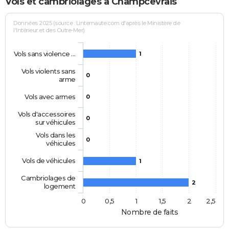
Vols et cambriolages à Champcevrais
Données 2025 (source : Linternaute.com d'après le Ministère de
l'Intérieur et des Outre-Mer)
Vols sans violence …
1
Vols violents sans
0
arme
Vols avec armes
0
Vols d'accessoires
0
sur véhicules
Vols dans les
0
véhicules
Vols de véhicules
1
Cambriolages de
2
logement
0
0,5
1
1,5
2
2,5
Nombre de faits