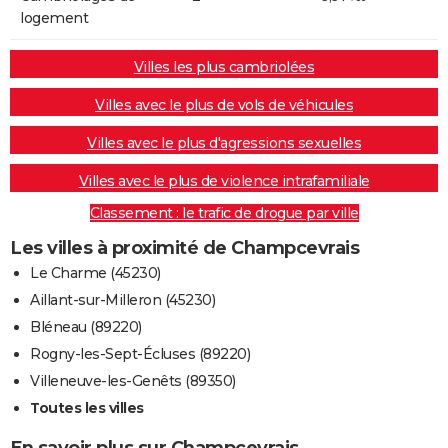
logement
Villes les plus cambriolées
Villes avec le plus de vols de véhicules
Villes avec le plus d'agressions sexuelles
Villes avec le plus de violence intrafamiliale
Classement : le trafic de drogue par ville
Les villes à proximité de Champcevrais
Le Charme (45230)
Aillant-sur-Milleron (45230)
Bléneau (89220)
Rogny-les-Sept-Écluses (89220)
Villeneuve-les-Genêts (89350)
Toutes les villes
En savoir plus sur Champcevrais