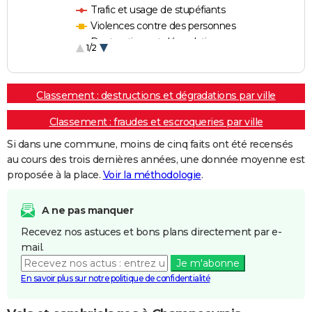
Trafic et usage de stupéfiants
Violences contre des personnes
Destructions et dégradations
1/2
Escroqueries et fraudes
Classement : destructions et dégradations par ville
Classement : fraudes et escroqueries par ville
Si dans une commune, moins de cinq faits ont été recensés
au cours des trois dernières années, une donnée moyenne est
proposée à la place.
Voir la méthodologie
.
A ne pas manquer
Recevez nos astuces et bons plans directement par e-
mail.
Je m'abonne
En savoir plus sur notre politique de confidentialité