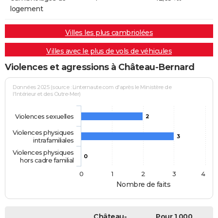
logement
Villes les plus cambriolées
Villes avec le plus de vols de véhicules
Violences et agressions à Château-Bernard
Données 2025 (source : Linternaute.com d'après le Ministère de
l'Intérieur et des Outre-Mer)
Violences sexuelles
2
Violences physiques
3
intrafamiliales
Violences physiques
0
hors cadre familial
0
1
2
3
4
Nombre de faits
Château-
Pour 1 000