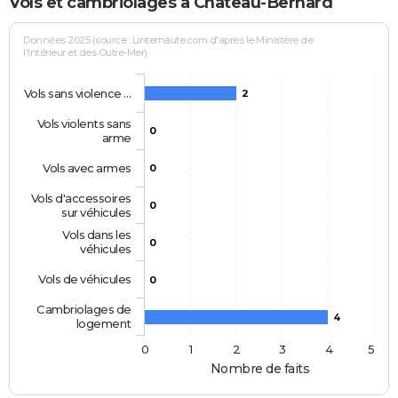
Vols et cambriolages à Château-Bernard
Données 2025 (source : Linternaute.com d'après le Ministère de
l'Intérieur et des Outre-Mer)
Vols sans violence …
2
Vols violents sans
0
arme
Vols avec armes
0
Vols d'accessoires
0
sur véhicules
Vols dans les
0
véhicules
Vols de véhicules
0
Cambriolages de
4
logement
0
1
2
3
4
5
Nombre de faits