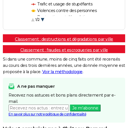
Trafic et usage de stupéfiants
Violences contre des personnes
Destructions et dégradations
1/2
Escroqueries et fraudes
Classement : destructions et dégradations par ville
Classement : fraudes et escroqueries par ville
Si dans une commune, moins de cinq faits ont été recensés
au cours des trois dernières années, une donnée moyenne est
proposée à la place.
Voir la méthodologie
.
A ne pas manquer
Recevez nos astuces et bons plans directement par e-
mail.
Je m'abonne
En savoir plus sur notre politique de confidentialité