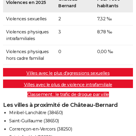
Violences en 2025
Bernard
habitants
Violences sexuelles
2
7,32 ‰
Violences physiques
3
8,78 ‰
intrafamiliales
Violences physiques
0
0,00 ‰
hors cadre familial
Villes avec le plus d'agressions sexuelles
Villes avec le plus de violence intrafamiliale
Classement : le trafic de drogue par ville
Les villes à proximité de Château-Bernard
Miribel-Lanchâtre (38450)
Saint-Guillaume (38650)
Corrençon-en-Vercors (38250)