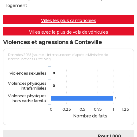
logement
Villes les plus cambriolées
Villes avec le plus de vols de véhicules
Violences et agressions à Conteville
Données 2025 (source : Linternaute.com d'après le Ministère de
l'Intérieur et des Outre-Mer)
Violences sexuelles
0
Violences physiques
0
intrafamiliales
Violences physiques
1
hors cadre familial
0
0,25
0,5
0,75
1
1,25
Nombre de faits
Pour 1 000