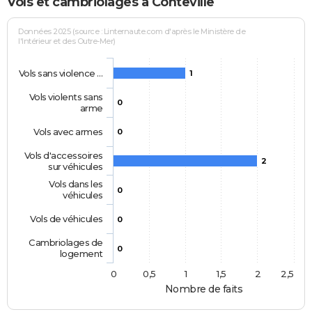
Vols et cambriolages à Conteville
Données 2025 (source : Linternaute.com d'après le Ministère de
l'Intérieur et des Outre-Mer)
Vols sans violence …
1
Vols violents sans
0
arme
Vols avec armes
0
Vols d'accessoires
2
sur véhicules
Vols dans les
0
véhicules
Vols de véhicules
0
Cambriolages de
0
logement
0
0,5
1
1,5
2
2,5
Nombre de faits