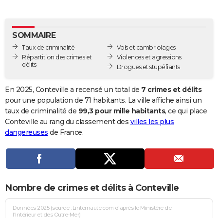
City break
Voyage de noces
Climat
Destinations
Voyage nature
Forum
+
PHOTO
GUIDES D'ACHAT
SOMMAIRE
Taux de criminalité
Vols et cambriolages
BONS PLANS
Répartition des crimes et
Violences et agressions
délits
Drogues et stupéfiants
CARTE DE VOEUX
Carte Bonne année
Carte Pâques
Carte de Noël
Carte Saint-Valentin
Carte d'anniversaire
En 2025, Conteville a recensé un total de
7 crimes et délits
DICTIONNAIRE
pour une population de 71 habitants. La ville affiche ainsi un
Biographies
Expressions
Dictionnaire
Citations
Proverbes
taux de criminalité de
99,3 pour mille habitants
, ce qui place
PROGRAMME TV
Conteville au rang du classement des
villes les plus
COPAINS D'AVANT
dangereuses
de France.
Se connecter
Collèges
Universités
Service militaire
S'inscrire
Lycées
Primaires
Entreprises
Avis de recherche
AVIS DE DÉCÈS
FORUM
Nombre de crimes et délits à Conteville
Lifestyle
Sport
Television
Cinema
Bricolage
Culture
Auto
Voyage
Données 2025 (source : Linternaute.com d'après le Ministère de
l'Intérieur et des Outre-Mer)