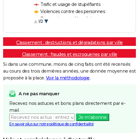
Trafic et usage de stupéfiants
Violences contre des personnes
Destructions et dégradations
1/2
Escroqueries et fraudes
Classement : destructions et dégradations par ville
Classement : fraudes et escroqueries par ville
Si dans une commune, moins de cinq faits ont été recensés
au cours des trois dernières années, une donnée moyenne est
proposée à la place.
Voir la méthodologie
.
A ne pas manquer
Recevez nos astuces et bons plans directement par e-
mail.
Je m'abonne
En savoir plus sur notre politique de confidentialité