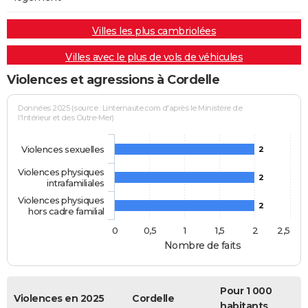
Villes les plus cambriolées
Villes avec le plus de vols de véhicules
Violences et agressions à Cordelle
Données 2025 (source : Linternaute.com d'après le Ministère de
l'Intérieur et des Outre-Mer)
Violences sexuelles
2
Violences physiques
2
intrafamiliales
Violences physiques
2
hors cadre familial
0
0,5
1
1,5
2
2,5
Nombre de faits
Pour 1 000
Violences en 2025
Cordelle
habitants