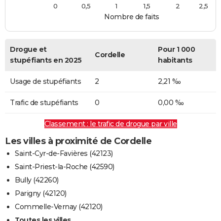
0
0,5
1
1,5
2
2,5
Nombre de faits
Drogue et
Pour 1 000
Cordelle
stupéfiants en 2025
habitants
Usage de stupéfiants
2
2,21 ‰
Trafic de stupéfiants
0
0,00 ‰
Classement : le trafic de drogue par ville
Les villes à proximité de Cordelle
Saint-Cyr-de-Favières (42123)
Saint-Priest-la-Roche (42590)
Bully (42260)
Parigny (42120)
Commelle-Vernay (42120)
Toutes les villes