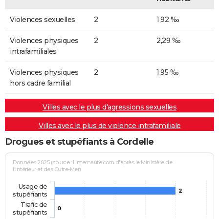
Violences sexuelles
2
1,92 ‰
Violences physiques
2
2,29 ‰
intrafamiliales
Violences physiques
2
1,95 ‰
hors cadre familial
Villes avec le plus d'agressions sexuelles
Villes avec le plus de violence intrafamiliale
Drogues et stupéfiants à Cordelle
Données 2025 (source : Linternaute.com d'après le Ministère de
l'Intérieur et des Outre-Mer)
Usage de
2
stupéfiants
Trafic de
0
stupéfiants