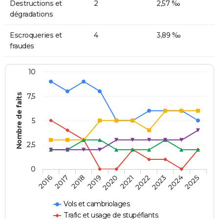
Destructions et
2
2,57 ‰
dégradations
Escroqueries et
4
3,89 ‰
fraudes
10
Nombre de faits
7,5
5
2,5
0
2018
2023
2020
2025
2017
2022
2019
2024
2016
2021
Vols et cambriolages
Trafic et usage de stupéfiants