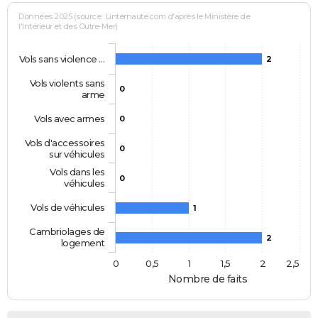
Données 2025 (source : Linternaute.com d'après le Ministère de
l'Intérieur et des Outre-Mer)
Vols sans violence …
2
Vols violents sans
0
arme
Vols avec armes
0
Vols d'accessoires
0
sur véhicules
Vols dans les
0
véhicules
Vols de véhicules
1
Cambriolages de
2
logement
0
0,5
1
1,5
2
2,5
Nombre de faits