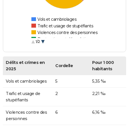
Vols et cambriolages
Trafic et usage de stupéfiants
Violences contre des personnes
Destructions et dégradations
1/2
Escroqueries et fraudes
Délits et crimes en
Pour 1 000
Cordelle
2025
habitants
Vols et cambriolages
5
5,35 ‰
Trafic et usage de
2
2,21 ‰
stupéfiants
Violences contre des
6
6,16 ‰
personnes