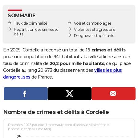
City break
Voyage de noces
Climat
Destinations
Voyage nature
Forum
+
PHOTO
SOMMAIRE
GUIDES D'ACHAT
Taux de criminalité
Vols et cambriolages
Répartition des crimes et
Violences et agressions
BONS PLANS
délits
Drogues et stupéfiants
CARTE DE VOEUX
En 2025, Cordelle a recensé un total de
19 crimes et délits
Carte Bonne année
Carte Pâques
Carte de Noël
Carte Saint-Valentin
Carte d'anniversaire
pour une population de 941 habitants. La ville affiche ainsi un
DICTIONNAIRE
taux de criminalité de
20,2 pour mille habitants
, ce qui place
Biographies
Expressions
Dictionnaire
Citations
Proverbes
Cordelle au rang 20 673 du classement des
villes les plus
PROGRAMME TV
dangereuses
de France.
COPAINS D'AVANT
Se connecter
Collèges
Universités
Service militaire
S'inscrire
Lycées
Primaires
Entreprises
Avis de recherche
AVIS DE DÉCÈS
FORUM
Nombre de crimes et délits à Cordelle
Lifestyle
Sport
Television
Cinema
Bricolage
Culture
Auto
Voyage
Données 2025 (source : Linternaute.com d'après le Ministère de
l'Intérieur et des Outre-Mer)
25