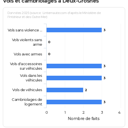
Vols et cambriolages à Deux-Grosnes
Données 2025 (source : Linternaute.com d'après le Ministère de
l'Intérieur et des Outre-Mer)
Vols sans violence …
3
Vols violents sans
0
arme
Vols avec armes
0
Vols d'accessoires
3
sur véhicules
Vols dans les
3
véhicules
Vols de véhicules
2
Cambriolages de
3
logement
0
1
2
3
4
Nombre de faits