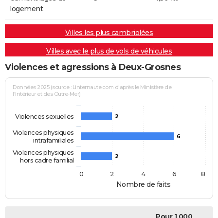
logement
Villes les plus cambriolées
Villes avec le plus de vols de véhicules
Violences et agressions à Deux-Grosnes
Données 2025 (source : Linternaute.com d'après le Ministère de
l'Intérieur et des Outre-Mer)
Violences sexuelles
2
Violences physiques
6
intrafamiliales
Violences physiques
2
hors cadre familial
0
2
4
6
8
Nombre de faits
Pour 1 000