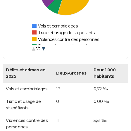
Vols et cambriolages
Trafic et usage de stupéfiants
Violences contre des personnes
Destructions et dégradations
1/2
Escroqueries et fraudes
Délits et crimes en
Pour 1 000
Deux-Grosnes
2025
habitants
Vols et cambriolages
13
6,52 ‰
Trafic et usage de
0
0,00 ‰
stupéfiants
Violences contre des
11
5,51 ‰
personnes