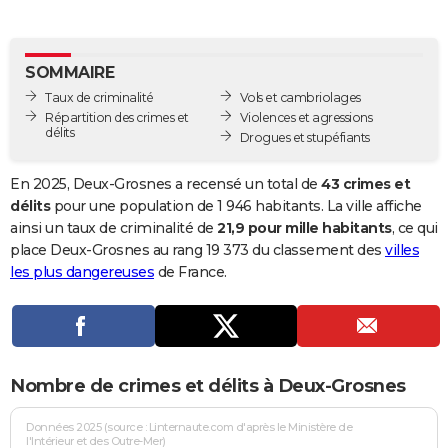
City break
Voyage de noces
Climat
Destinations
Voyage nature
Forum
+
PHOTO
GUIDES D'ACHAT
SOMMAIRE
Taux de criminalité
Vols et cambriolages
BONS PLANS
Répartition des crimes et
Violences et agressions
délits
Drogues et stupéfiants
CARTE DE VOEUX
Carte Bonne année
Carte Pâques
Carte de Noël
Carte Saint-Valentin
Carte d'anniversaire
En 2025, Deux-Grosnes a recensé un total de
43 crimes et
DICTIONNAIRE
délits
pour une population de 1 946 habitants. La ville affiche
Biographies
Expressions
Dictionnaire
Citations
Proverbes
ainsi un taux de criminalité de
21,9 pour mille habitants
, ce qui
PROGRAMME TV
place Deux-Grosnes au rang 19 373 du classement des
villes
COPAINS D'AVANT
les plus dangereuses
de France.
Se connecter
Collèges
Universités
Service militaire
S'inscrire
Lycées
Primaires
Entreprises
Avis de recherche
AVIS DE DÉCÈS
FORUM
Nombre de crimes et délits à Deux-Grosnes
Lifestyle
Sport
Television
Cinema
Bricolage
Culture
Auto
Voyage
Données 2025 (source : Linternaute.com d'après le Ministère de
l'Intérieur et des Outre-Mer)