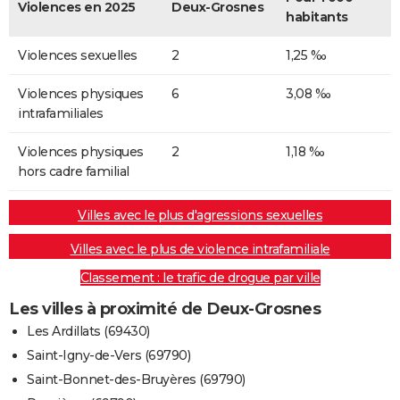
Violences en 2025
Deux-Grosnes
habitants
Violences sexuelles
2
1,25 ‰
Violences physiques
6
3,08 ‰
intrafamiliales
Violences physiques
2
1,18 ‰
hors cadre familial
Villes avec le plus d'agressions sexuelles
Villes avec le plus de violence intrafamiliale
Classement : le trafic de drogue par ville
Les villes à proximité de Deux-Grosnes
Les Ardillats (69430)
Saint-Igny-de-Vers (69790)
Saint-Bonnet-des-Bruyères (69790)