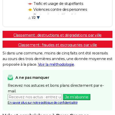
Trafic et usage de stupéfiants
Violences contre des personnes
Destructions et dégradations
1/2
Escroqueries et fraudes
Classement : destructions et dégradations par ville
Classement : fraudes et escroqueries par ville
Si dans une commune, moins de cinq faits ont été recensés
au cours des trois dernières années, une donnée moyenne est
proposée à la place.
Voir la méthodologie
.
A ne pas manquer
Recevez nos astuces et bons plans directement par e-
mail.
Je m'abonne
En savoir plus sur notre politique de confidentialité