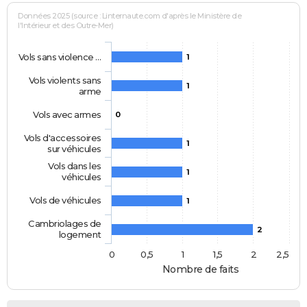
Données 2025 (source : Linternaute.com d'après le Ministère de
l'Intérieur et des Outre-Mer)
Vols sans violence …
1
Vols violents sans
1
arme
Vols avec armes
0
Vols d'accessoires
1
sur véhicules
Vols dans les
1
véhicules
Vols de véhicules
1
Cambriolages de
2
logement
0
0,5
1
1,5
2
2,5
Nombre de faits