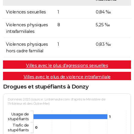
Violences sexuelles
1
0,84 ‰
Violences physiques
8
5,25 ‰
intrafamiliales
Violences physiques
1
0,83 ‰
hors cadre familial
Villes avec le plus d'agressions sexuelles
Villes avec le plus de violence intrafamiliale
Drogues et stupéfiants à Donzy
Données 2025 (source : Linternaute.com d'après le Ministère de
l'Intérieur et des Outre-Mer)
Usage de
1
stupéfiants
Trafic de
0
stupéfiants