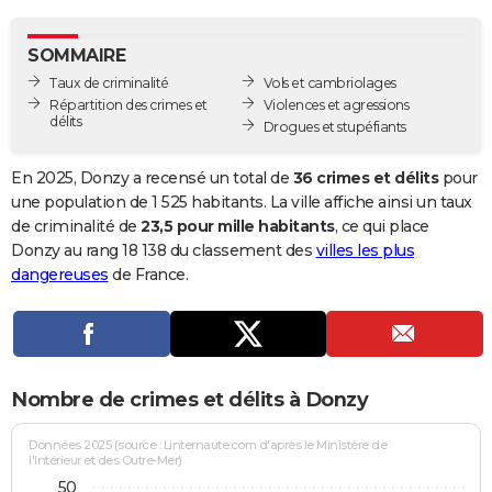
City break
Voyage de noces
Climat
Destinations
Voyage nature
Forum
+
PHOTO
SOMMAIRE
GUIDES D'ACHAT
Taux de criminalité
Vols et cambriolages
Répartition des crimes et
Violences et agressions
BONS PLANS
délits
Drogues et stupéfiants
CARTE DE VOEUX
En 2025, Donzy a recensé un total de
36 crimes et délits
pour
Carte Bonne année
Carte Pâques
Carte de Noël
Carte Saint-Valentin
Carte d'anniversaire
une population de 1 525 habitants. La ville affiche ainsi un taux
DICTIONNAIRE
de criminalité de
23,5 pour mille habitants
, ce qui place
Biographies
Expressions
Dictionnaire
Citations
Proverbes
Donzy au rang 18 138 du classement des
villes les plus
PROGRAMME TV
dangereuses
de France.
COPAINS D'AVANT
Se connecter
Collèges
Universités
Service militaire
S'inscrire
Lycées
Primaires
Entreprises
Avis de recherche
AVIS DE DÉCÈS
FORUM
Nombre de crimes et délits à Donzy
Lifestyle
Sport
Television
Cinema
Bricolage
Culture
Auto
Voyage
Données 2025 (source : Linternaute.com d'après le Ministère de
l'Intérieur et des Outre-Mer)
50