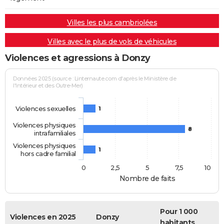
Villes les plus cambriolées
Villes avec le plus de vols de véhicules
Violences et agressions à Donzy
Données 2025 (source : Linternaute.com d'après le Ministère de
l'Intérieur et des Outre-Mer)
Violences sexuelles
1
Violences physiques
8
intrafamiliales
Violences physiques
1
hors cadre familial
0
2,5
5
7,5
10
Nombre de faits
Pour 1 000
Violences en 2025
Donzy
habitants