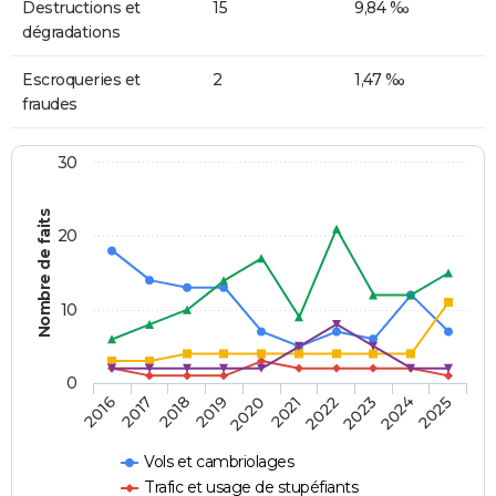
Destructions et
15
9,84 ‰
dégradations
Escroqueries et
2
1,47 ‰
fraudes
30
Nombre de faits
20
10
0
2018
2023
2017
2022
2016
2021
2020
2025
2019
2024
Vols et cambriolages
Trafic et usage de stupéfiants