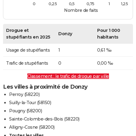
0
0,25
0,5
0,75
1
1,25
Nombre de faits
Drogue et
Pour 1 000
Donzy
stupéfiants en 2025
habitants
Usage de stupéfiants
1
0,61 ‰
Trafic de stupéfiants
0
0,00 ‰
Classement : le trafic de drogue par ville
Les villes à proximité de Donzy
Perroy (58220)
Suilly-la-Tour (58150)
Pougny (58200)
Sainte-Colombe-des-Bois (58220)
Alligny-Cosne (58200)
Toutes les villes