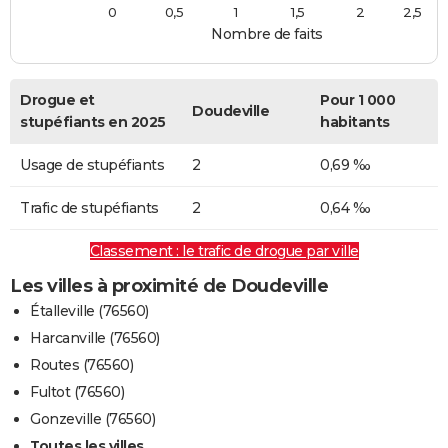
0
0,5
1
1,5
2
2,5
Nombre de faits
Drogue et
Pour 1 000
Doudeville
stupéfiants en 2025
habitants
Usage de stupéfiants
2
0,69 ‰
Trafic de stupéfiants
2
0,64 ‰
Classement : le trafic de drogue par ville
Les villes à proximité de Doudeville
Étalleville (76560)
Harcanville (76560)
Routes (76560)
Fultot (76560)
Gonzeville (76560)
Toutes les villes