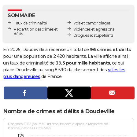
City break
Voyage de noces
Climat
Destinations
Voyage nature
Forum
+
PHOTO
SOMMAIRE
GUIDES D'ACHAT
Taux de criminalité
Vols et cambriolages
Répartition des crimes et
Violences et agressions
BONS PLANS
délits
Drogues et stupéfiants
CARTE DE VOEUX
En 2025, Doudeville a recensé un total de
96 crimes et délits
Carte Bonne année
Carte Pâques
Carte de Noël
Carte Saint-Valentin
Carte d'anniversaire
pour une population de 2 420 habitants. La ville affiche ainsi
DICTIONNAIRE
un taux de criminalité de
39,5 pour mille habitants
, ce qui
Biographies
Expressions
Dictionnaire
Citations
Proverbes
place Doudeville au rang 8 590 du classement des
villes les
PROGRAMME TV
plus dangereuses
de France.
COPAINS D'AVANT
Se connecter
Collèges
Universités
Service militaire
S'inscrire
Lycées
Primaires
Entreprises
Avis de recherche
AVIS DE DÉCÈS
FORUM
Nombre de crimes et délits à Doudeville
Lifestyle
Sport
Television
Cinema
Bricolage
Culture
Auto
Voyage
Données 2025 (source : Linternaute.com d'après le Ministère de
l'Intérieur et des Outre-Mer)
125