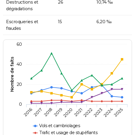
Destructions et
26
10,74 ‰
dégradations
Escroqueries et
15
6,20 ‰
fraudes
60
Nombre de faits
40
20
0
2018
2023
2020
2025
2017
2022
2019
2024
2016
2021
Vols et cambriolages
Trafic et usage de stupéfiants