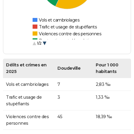
Vols et cambriolages
Trafic et usage de stupéfiants
Violences contre des personnes
Destructions et dégradations
1/2
Escroqueries et fraudes
Délits et crimes en
Pour 1 000
Doudeville
2025
habitants
Vols et cambriolages
7
2,83 ‰
Trafic et usage de
3
1,33 ‰
stupéfiants
Violences contre des
45
18,39 ‰
personnes