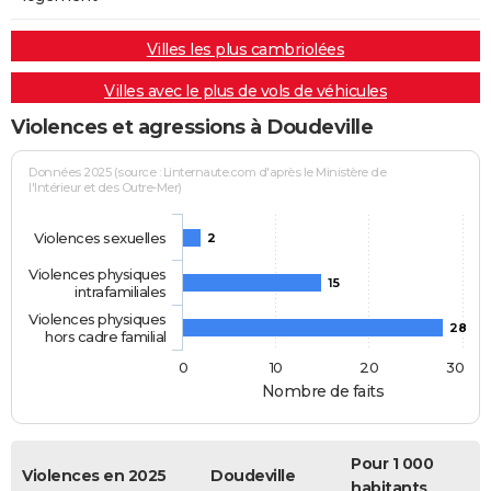
Villes les plus cambriolées
Villes avec le plus de vols de véhicules
Violences et agressions à Doudeville
Données 2025 (source : Linternaute.com d'après le Ministère de
l'Intérieur et des Outre-Mer)
Violences sexuelles
2
Violences physiques
15
intrafamiliales
Violences physiques
28
hors cadre familial
0
10
20
30
Nombre de faits
Pour 1 000
Violences en 2025
Doudeville
habitants