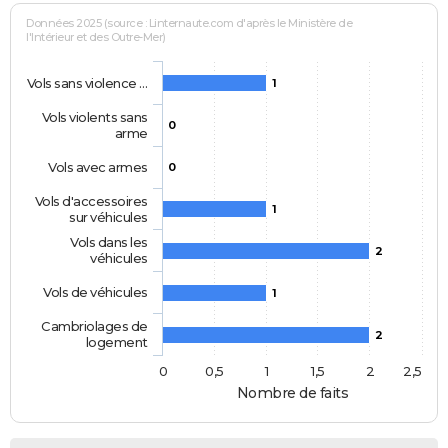
Données 2025 (source : Linternaute.com d'après le Ministère de
l'Intérieur et des Outre-Mer)
Vols sans violence …
1
Vols violents sans
0
arme
Vols avec armes
0
Vols d'accessoires
1
sur véhicules
Vols dans les
2
véhicules
Vols de véhicules
1
Cambriolages de
2
logement
0
0,5
1
1,5
2
2,5
Nombre de faits