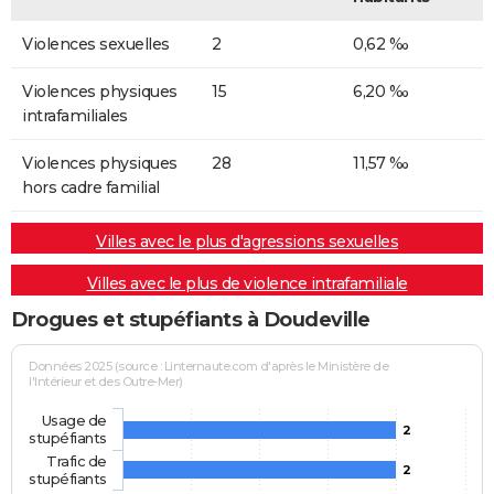
Violences sexuelles
2
0,62 ‰
Violences physiques
15
6,20 ‰
intrafamiliales
Violences physiques
28
11,57 ‰
hors cadre familial
Villes avec le plus d'agressions sexuelles
Villes avec le plus de violence intrafamiliale
Drogues et stupéfiants à Doudeville
Données 2025 (source : Linternaute.com d'après le Ministère de
l'Intérieur et des Outre-Mer)
Usage de
2
stupéfiants
Trafic de
2
stupéfiants