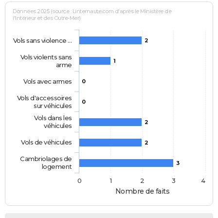
Données 2025 (source : Linternaute.com d'après le Ministère de
l'Intérieur et des Outre-Mer)
Vols sans violence …
2
Vols violents sans
1
arme
Vols avec armes
0
Vols d'accessoires
0
sur véhicules
Vols dans les
2
véhicules
Vols de véhicules
2
Cambriolages de
3
logement
0
1
2
3
4
Nombre de faits