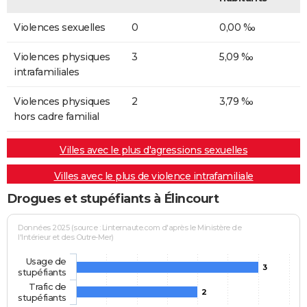
Violences sexuelles
0
0,00 ‰
Violences physiques
3
5,09 ‰
intrafamiliales
Violences physiques
2
3,79 ‰
hors cadre familial
Villes avec le plus d'agressions sexuelles
Villes avec le plus de violence intrafamiliale
Drogues et stupéfiants à Élincourt
Données 2025 (source : Linternaute.com d'après le Ministère de
l'Intérieur et des Outre-Mer)
Usage de
3
stupéfiants
Trafic de
2
stupéfiants