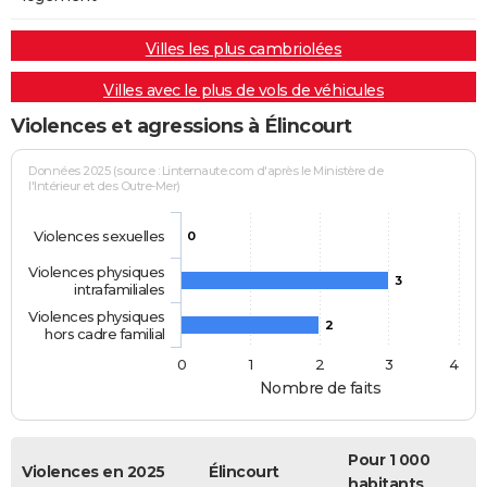
Villes les plus cambriolées
Villes avec le plus de vols de véhicules
Violences et agressions à Élincourt
Données 2025 (source : Linternaute.com d'après le Ministère de
l'Intérieur et des Outre-Mer)
Violences sexuelles
0
Violences physiques
3
intrafamiliales
Violences physiques
2
hors cadre familial
0
1
2
3
4
Nombre de faits
Pour 1 000
Violences en 2025
Élincourt
habitants