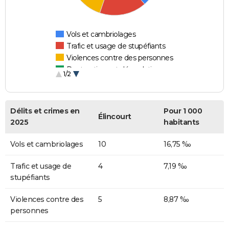
Vols et cambriolages
Trafic et usage de stupéfiants
Violences contre des personnes
Destructions et dégradations
1/2
Escroqueries et fraudes
Délits et crimes en
Pour 1 000
Élincourt
2025
habitants
Vols et cambriolages
10
16,75 ‰
Trafic et usage de
4
7,19 ‰
stupéfiants
Violences contre des
5
8,87 ‰
personnes