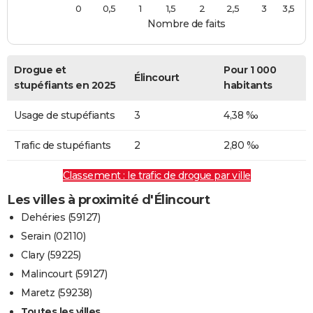
0
0,5
1
1,5
2
2,5
3
3,5
Nombre de faits
Drogue et
Pour 1 000
Élincourt
stupéfiants en 2025
habitants
Usage de stupéfiants
3
4,38 ‰
Trafic de stupéfiants
2
2,80 ‰
Classement : le trafic de drogue par ville
Les villes à proximité d'Élincourt
Dehéries (59127)
Serain (02110)
Clary (59225)
Malincourt (59127)
Maretz (59238)
Toutes les villes