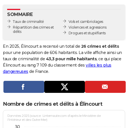
City break
Voyage de noces
Climat
Destinations
Voyage nature
Forum
+
PHOTO
SOMMAIRE
GUIDES D'ACHAT
Taux de criminalité
Vols et cambriolages
Répartition des crimes et
Violences et agressions
BONS PLANS
délits
Drogues et stupéfiants
CARTE DE VOEUX
En 2025, Élincourt a recensé un total de
26 crimes et délits
Carte Bonne année
Carte Pâques
Carte de Noël
Carte Saint-Valentin
Carte d'anniversaire
pour une population de 606 habitants. La ville affiche ainsi un
DICTIONNAIRE
taux de criminalité de
43,3 pour mille habitants
, ce qui place
Biographies
Expressions
Dictionnaire
Citations
Proverbes
Élincourt au rang 7 109 du classement des
villes les plus
PROGRAMME TV
dangereuses
de France.
COPAINS D'AVANT
Se connecter
Collèges
Universités
Service militaire
S'inscrire
Lycées
Primaires
Entreprises
Avis de recherche
AVIS DE DÉCÈS
FORUM
Nombre de crimes et délits à Élincourt
Lifestyle
Sport
Television
Cinema
Bricolage
Culture
Auto
Voyage
Données 2025 (source : Linternaute.com d'après le Ministère de
l'Intérieur et des Outre-Mer)
30