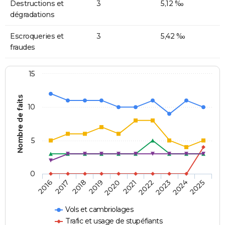
Destructions et
3
5,12 ‰
dégradations
Escroqueries et
3
5,42 ‰
fraudes
15
Nombre de faits
10
5
0
2018
2023
2017
2022
2016
2021
2020
2025
2019
2024
Vols et cambriolages
Trafic et usage de stupéfiants