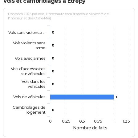
Vols et cambriolages à Étrepy
Données 2025 (source : Linternaute.com d'après le Ministère de
l'Intérieur et des Outre-Mer)
Vols sans violence …
0
Vols violents sans
0
arme
Vols avec armes
0
Vols d'accessoires
0
sur véhicules
Vols dans les
0
véhicules
Vols de véhicules
1
Cambriolages de
0
logement
0
0,25
0,5
0,75
1
1,25
Nombre de faits