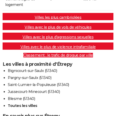
logement
Villes les plus cambriolées
Villes avec le plus de vols de véhicules
Villes avec le plus d'agressions sexuelles
Villes avec le plus de violence intrafamiliale
Classement : le trafic de drogue par ville
Les villes à proximité d'Étrepy
Bignicourt-sur-Saulx (51340)
Pargny-sur-Saulx (51340)
Saint-Lumier-la-Populeuse (51340)
Jussecourt-Minecourt (51340)
Blesme (51340)
Toutes les villes
En savoir plus sur Étrepy