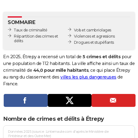
City break
Voyage de noces
Climat
Destinations
Voyage nature
Forum
+
PHOTO
GUIDES D'ACHAT
SOMMAIRE
Taux de criminalité
Vols et cambriolages
BONS PLANS
Répartition des crimes et
Violences et agressions
délits
Drogues et stupéfiants
CARTE DE VOEUX
Carte Bonne année
Carte Pâques
Carte de Noël
Carte Saint-Valentin
Carte d'anniversaire
En 2025, Étrepy a recensé un total de
5 crimes et délits
pour
DICTIONNAIRE
une population de 112 habitants. La ville affiche ainsi un taux de
Biographies
Expressions
Dictionnaire
Citations
Proverbes
criminalité de
44,0 pour mille habitants
, ce qui place Étrepy
PROGRAMME TV
au rang du classement des
villes les plus dangereuses
de
COPAINS D'AVANT
France.
Se connecter
Collèges
Universités
Service militaire
S'inscrire
Lycées
Primaires
Entreprises
Avis de recherche
AVIS DE DÉCÈS
FORUM
Nombre de crimes et délits à Étrepy
Lifestyle
Sport
Television
Cinema
Bricolage
Culture
Auto
Voyage
Données 2025 (source : Linternaute.com d'après le Ministère de
l'Intérieur et des Outre-Mer)