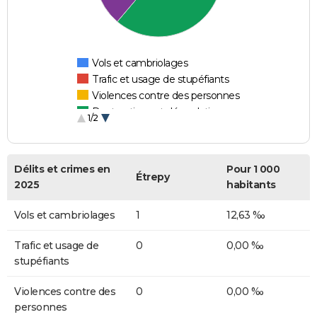
Vols et cambriolages
Trafic et usage de stupéfiants
Violences contre des personnes
Destructions et dégradations
1/2
Escroqueries et fraudes
Délits et crimes en
Pour 1 000
Étrepy
2025
habitants
Vols et cambriolages
1
12,63 ‰
Trafic et usage de
0
0,00 ‰
stupéfiants
Violences contre des
0
0,00 ‰
personnes