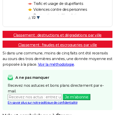
Trafic et usage de stupéfiants
Violences contre des personnes
Destructions et dégradations
1/2
Escroqueries et fraudes
Classement : destructions et dégradations par ville
Classement : fraudes et escroqueries par ville
Si dans une commune, moins de cinq faits ont été recensés
au cours des trois dernières années, une donnée moyenne est
proposée à la place.
Voir la méthodologie
.
A ne pas manquer
Recevez nos astuces et bons plans directement par e-
mail.
Je m'abonne
En savoir plus sur notre politique de confidentialité