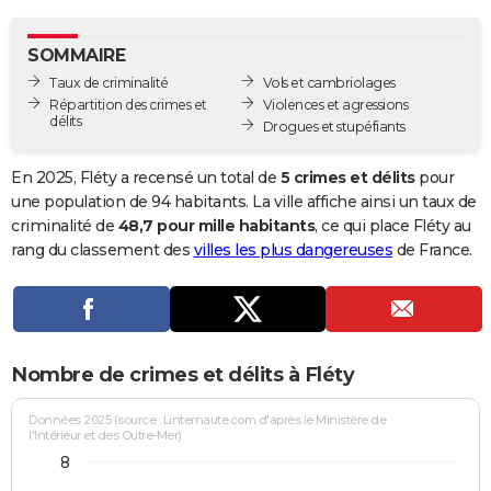
City break
Voyage de noces
Climat
Destinations
Voyage nature
Forum
+
PHOTO
SOMMAIRE
GUIDES D'ACHAT
Taux de criminalité
Vols et cambriolages
Répartition des crimes et
Violences et agressions
BONS PLANS
délits
Drogues et stupéfiants
CARTE DE VOEUX
En 2025, Fléty a recensé un total de
5 crimes et délits
pour
Carte Bonne année
Carte Pâques
Carte de Noël
Carte Saint-Valentin
Carte d'anniversaire
une population de 94 habitants. La ville affiche ainsi un taux de
DICTIONNAIRE
criminalité de
48,7 pour mille habitants
, ce qui place Fléty au
Biographies
Expressions
Dictionnaire
Citations
Proverbes
rang du classement des
villes les plus dangereuses
de France.
PROGRAMME TV
COPAINS D'AVANT
Se connecter
Collèges
Universités
Service militaire
S'inscrire
Lycées
Primaires
Entreprises
Avis de recherche
AVIS DE DÉCÈS
Nombre de crimes et délits à Fléty
FORUM
Lifestyle
Sport
Television
Cinema
Bricolage
Culture
Auto
Voyage
Données 2025 (source : Linternaute.com d'après le Ministère de
l'Intérieur et des Outre-Mer)
8