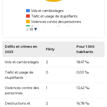
Vols et cambriolages
Trafic et usage de stupéfiants
Violences contre des personnes
Destructions et dégradations
1/2
Escroqueries et fraudes
Délits et crimes en
Pour 1 000
Fléty
2025
habitants
Vols et cambriolages
2
18,47 ‰
Trafic et usage de
0
0,00 ‰
stupéfiants
Violences contre des
1
13,42 ‰
personnes
Destructions et
2
16,78 ‰