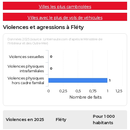
Villes les plus cambriolées
Villes avec le plus de vols de véhicules
Violences et agressions à Fléty
Données 2025 (source : Linternaute.com d'après le Ministère de
l'Intérieur et des Outre-Mer)
Violences sexuelles
0
Violences physiques
0
intrafamiliales
Violences physiques
1
hors cadre familial
0
0,25
0,5
0,75
1
1,25
Nombre de faits
Pour 1 000
Violences en 2025
Fléty
habitants