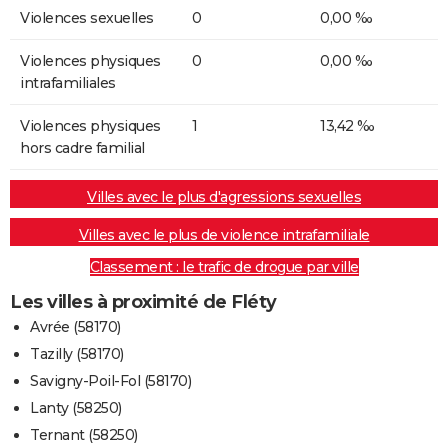
Violences sexuelles
0
0,00 ‰
Violences physiques
0
0,00 ‰
intrafamiliales
Violences physiques
1
13,42 ‰
hors cadre familial
Villes avec le plus d'agressions sexuelles
Villes avec le plus de violence intrafamiliale
Classement : le trafic de drogue par ville
Les villes à proximité de Fléty
Avrée (58170)
Tazilly (58170)
Savigny-Poil-Fol (58170)
Lanty (58250)
Ternant (58250)