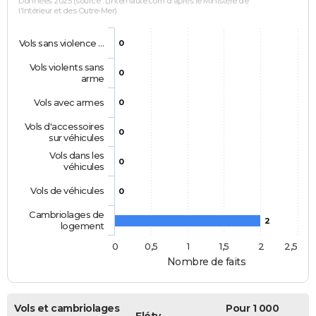
Données 2025 (source : Linternaute.com d'après le Ministère de
l'Intérieur et des Outre-Mer)
Vols sans violence …
0
Vols violents sans
0
arme
Vols avec armes
0
Vols d'accessoires
0
sur véhicules
Vols dans les
0
véhicules
Vols de véhicules
0
Cambriolages de
2
logement
0
0,5
1
1,5
2
2,5
Nombre de faits
Vols et cambriolages
Pour 1 000
Fléty