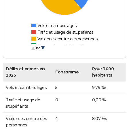
Vols et cambriolages
Trafic et usage de stupéfiants
Violences contre des personnes
Destructions et dégradations
1/2
Escroqueries et fraudes
Délits et crimes en
Pour 1 000
Fonsomme
2025
habitants
Vols et cambriolages
5
9,79 ‰
Trafic et usage de
0
0,00 ‰
stupéfiants
Violences contre des
4
8,07 ‰
personnes