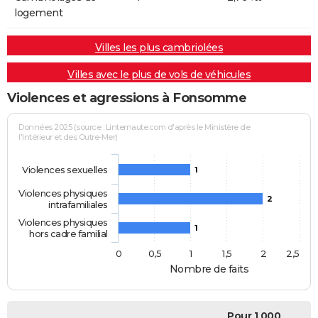
logement
Villes les plus cambriolées
Villes avec le plus de vols de véhicules
Violences et agressions à Fonsomme
Données 2025 (source : Linternaute.com d'après le Ministère de
l'Intérieur et des Outre-Mer)
Violences sexuelles
1
Violences physiques
2
intrafamiliales
Violences physiques
1
hors cadre familial
0
0,5
1
1,5
2
2,5
Nombre de faits
Pour 1 000