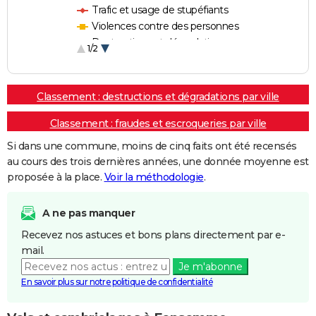
Trafic et usage de stupéfiants
Violences contre des personnes
Destructions et dégradations
1/2
Escroqueries et fraudes
Classement : destructions et dégradations par ville
Classement : fraudes et escroqueries par ville
Si dans une commune, moins de cinq faits ont été recensés
au cours des trois dernières années, une donnée moyenne est
proposée à la place.
Voir la méthodologie
.
A ne pas manquer
Recevez nos astuces et bons plans directement par e-
mail.
Je m'abonne
En savoir plus sur notre politique de confidentialité