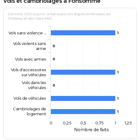
Vols et cambriolages à Fonsomme
Données 2025 (source : Linternaute.com d'après le Ministère de
l'Intérieur et des Outre-Mer)
Vols sans violence …
1
Vols violents sans
0
arme
Vols avec armes
0
Vols d'accessoires
1
sur véhicules
Vols dans les
0
véhicules
Vols de véhicules
1
Cambriolages de
1
logement
0
0,25
0,5
0,75
1
1,25
Nombre de faits