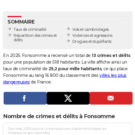
City break
Voyage de noces
Climat
Destinations
Voyage nature
Forum
+
PHOTO
GUIDES D'ACHAT
SOMMAIRE
Taux de criminalité
Vols et cambriolages
BONS PLANS
Répartition des crimes et
Violences et agressions
délits
Drogues et stupéfiants
CARTE DE VOEUX
Carte Bonne année
Carte Pâques
Carte de Noël
Carte Saint-Valentin
Carte d'anniversaire
En 2025, Fonsomme a recensé un total de
13 crimes et délits
DICTIONNAIRE
pour une population de 518 habitants. La ville affiche ainsi un
Biographies
Expressions
Dictionnaire
Citations
Proverbes
taux de criminalité de
25,2 pour mille habitants
, ce qui place
PROGRAMME TV
Fonsomme au rang 16 800 du classement des
villes les plus
COPAINS D'AVANT
dangereuses
de France.
Se connecter
Collèges
Universités
Service militaire
S'inscrire
Lycées
Primaires
Entreprises
Avis de recherche
AVIS DE DÉCÈS
FORUM
Nombre de crimes et délits à Fonsomme
Lifestyle
Sport
Television
Cinema
Bricolage
Culture
Auto
Voyage
Données 2025 (source : Linternaute.com d'après le Ministère de
l'Intérieur et des Outre-Mer)