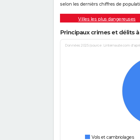
selon les dernièrs chiffres de populati
Villes les plus dangereuses
Principaux crimes et délits à
Données 2025 (source : Linternaute.com d'après 
Vols et cambriolages