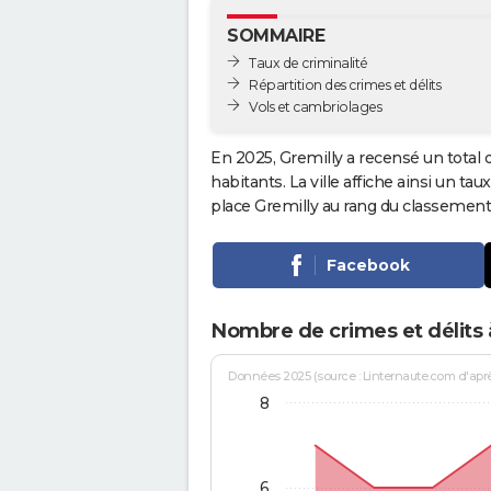
SOMMAIRE
Taux de criminalité
Répartition des crimes et délits
Vols et cambriolages
En 2025, Gremilly a recensé un total
habitants. La ville affiche ainsi un tau
place Gremilly au rang du classemen
Facebook
Nombre de crimes et délits 
Données 2025 (source : Linternaute.com d'après 
8
6