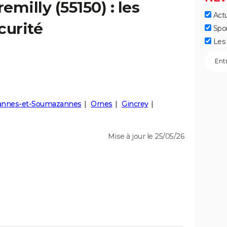
remilly
(55150) : les
Actu
curité
Spo
Les 
annes-et-Soumazannes
Ornes
Gincrey
Mise à jour le 25/05/26