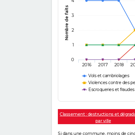
4
Nombre de faits
3
2
1
0
2016
2017
2018
2
Vols et cambriolages
Violences contre des p
Escroqueries et fraudes
Classement : destructions et dégrad
par ville
Si dans une commune, moins de cinq f