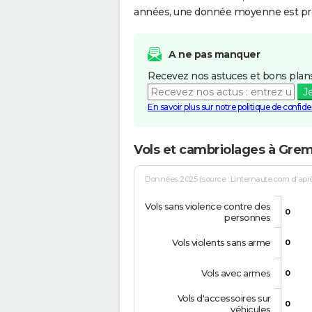
années, une donnée moyenne est pro
A ne pas manquer
Recevez nos astuces et bons plans
J
En savoir plus sur notre politique de confiden
Vols et cambriolages à Gremi
Données 2025 (source : Linternaute.com d'après 
Vols sans violence contre des
0
personnes
Vols violents sans arme
0
Vols avec armes
0
Vols d'accessoires sur
0
véhicules