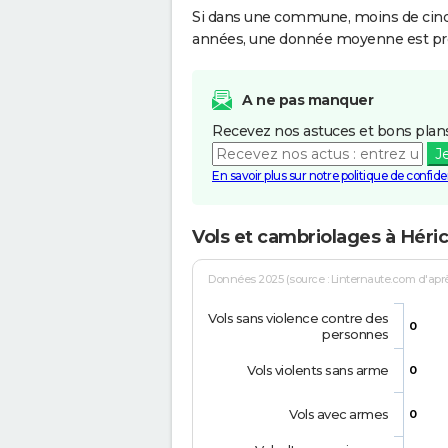
Si dans une commune, moins de cinq f
années, une donnée moyenne est pro
A ne pas manquer
Recevez nos astuces et bons plans
J
En savoir plus sur notre politique de confiden
Vols et cambriolages à Héri
Données 2025 (source : Linternaute.com d'après 
Vols sans violence contre des
0
personnes
Vols violents sans arme
0
Vols avec armes
0