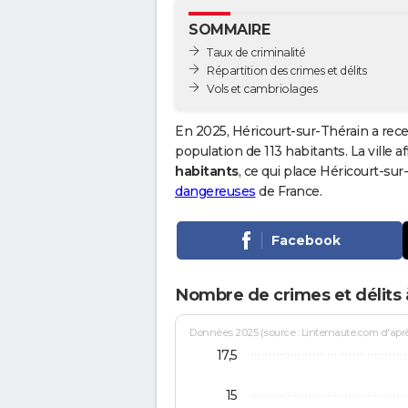
SOMMAIRE
Taux de criminalité
Répartition des crimes et délits
Vols et cambriolages
En 2025, Héricourt-sur-Thérain a rec
population de 113 habitants. La ville a
habitants
, ce qui place Héricourt-su
dangereuses
de France.
Facebook
Nombre de crimes et délits 
Données 2025 (source : Linternaute.com d'après 
17,5
15