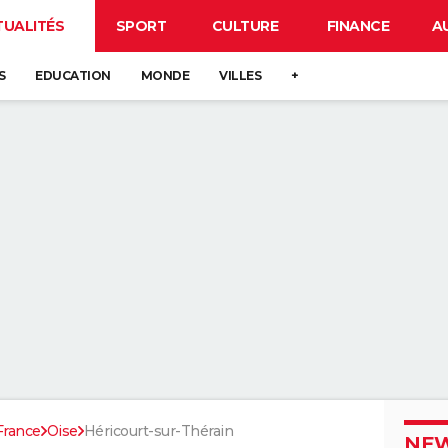
TUALITÉS
SPORT
CULTURE
FINANCE
A
S
EDUCATION
MONDE
VILLES
+
France
Oise
Héricourt-sur-Thérain
NEW