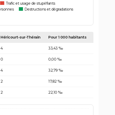
Trafic et usage de stupéfiants
ersonnes
Destructions et dégradations
Héricourt-sur-Thérain
Pour 1 000 habitants
4
33,43 ‰
0
0,00 ‰
4
32,79 ‰
2
17,82 ‰
2
22,10 ‰