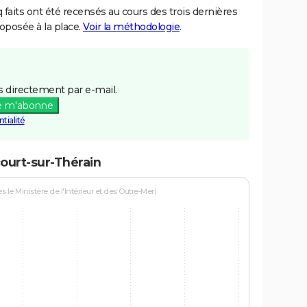
aits ont été recensés au cours des trois dernières
posée à la place.
Voir la méthodologie
.
 directement par e-mail.
e m'abonne
tialité
court-sur-Thérain
le Ministère de l'Intérieur et des Outre-Mer)