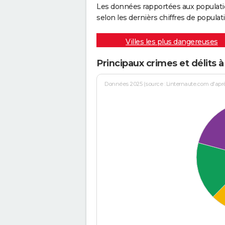
Les données rapportées aux populati
selon les dernièrs chiffres de populati
Villes les plus dangereuses
Principaux crimes et délits 
Données 2025 (source : Linternaute.com d'après 