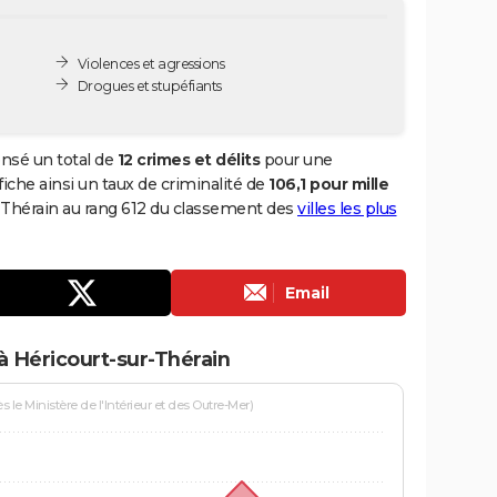
Violences et agressions
Drogues et stupéfiants
ensé un total de
12 crimes et délits
pour une
ffiche ainsi un taux de criminalité de
106,1 pour mille
r-Thérain au rang 612 du classement des
villes les plus
Email
à Héricourt-sur-Thérain
le Ministère de l'Intérieur et des Outre-Mer)