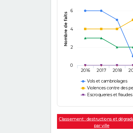
6
Nombre de faits
4
2
0
2016
2017
2018
2
Vols et cambriolages
Violences contre des p
Escroqueries et fraudes
Classement : destructions et dégrad
par ville