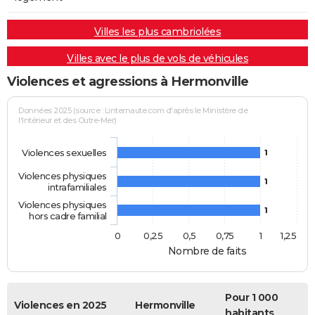
Villes les plus cambriolées
Villes avec le plus de vols de véhicules
Violences et agressions à Hermonville
Données 2025 (source : Linternaute.com d'après le Ministère de
l'Intérieur et des Outre-Mer)
Violences sexuelles
1
Violences physiques
1
intrafamiliales
Violences physiques
1
hors cadre familial
0
0,25
0,5
0,75
1
1,25
Nombre de faits
Pour 1 000
Violences en 2025
Hermonville
habitants