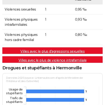
Violences sexuelles
1
0,95 ‰
Violences physiques
1
0,93 ‰
intrafamiliales
Violences physiques
1
0,80 ‰
hors cadre familial
Villes avec le plus d'agressions sexuelles
Villes avec le plus de violence intrafamiliale
Drogues et stupéfiants à Hermonville
Données 2025 (source : Linternaute.com d'après le Ministère de
l'Intérieur et des Outre-Mer)
Usage de
1
stupéfiants
Trafic de
1
stupéfiants