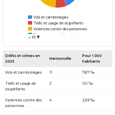
Vols et cambriolages
Trafic et usage de stupéfiants
Violences contre des personnes
Destructions et dégradations
1/2
Escroqueries et fraudes
Délits et crimes en
Pour 1 000
Hermonville
2025
habitants
Vols et cambriolages
11
7,87 ‰
Trafic et usage de
2
1,51 ‰
stupéfiants
Violences contre des
4
2,69 ‰
personnes