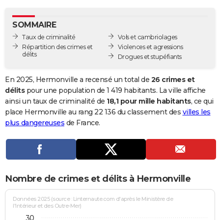
City break
Voyage de noces
Climat
Destinations
Voyage nature
Forum
+
PHOTO
SOMMAIRE
GUIDES D'ACHAT
Taux de criminalité
Vols et cambriolages
Répartition des crimes et
Violences et agressions
BONS PLANS
délits
Drogues et stupéfiants
CARTE DE VOEUX
En 2025, Hermonville a recensé un total de
26 crimes et
Carte Bonne année
Carte Pâques
Carte de Noël
Carte Saint-Valentin
Carte d'anniversaire
délits
pour une population de 1 419 habitants. La ville affiche
DICTIONNAIRE
ainsi un taux de criminalité de
18,1 pour mille habitants
, ce qui
Biographies
Expressions
Dictionnaire
Citations
Proverbes
place Hermonville au rang 22 136 du classement des
villes les
PROGRAMME TV
plus dangereuses
de France.
COPAINS D'AVANT
Se connecter
Collèges
Universités
Service militaire
S'inscrire
Lycées
Primaires
Entreprises
Avis de recherche
AVIS DE DÉCÈS
FORUM
Nombre de crimes et délits à Hermonville
Lifestyle
Sport
Television
Cinema
Bricolage
Culture
Auto
Voyage
Données 2025 (source : Linternaute.com d'après le Ministère de
l'Intérieur et des Outre-Mer)
30