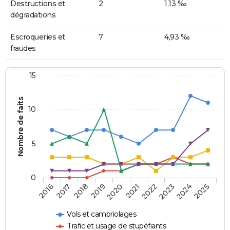
Destructions et
2
1,13 ‰
dégradations
Escroqueries et
7
4,93 ‰
fraudes
15
Nombre de faits
10
5
0
2018
2023
2017
2022
2016
2021
2020
2025
2019
2024
Vols et cambriolages
Trafic et usage de stupéfiants