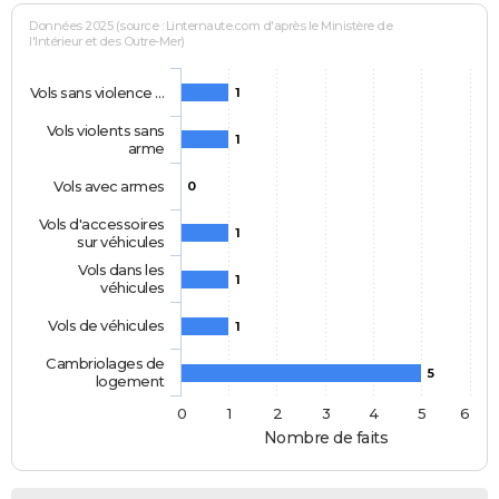
Données 2025 (source : Linternaute.com d'après le Ministère de
l'Intérieur et des Outre-Mer)
Vols sans violence …
1
Vols violents sans
1
arme
Vols avec armes
0
Vols d'accessoires
1
sur véhicules
Vols dans les
1
véhicules
Vols de véhicules
1
Cambriolages de
5
logement
0
1
2
3
4
5
6
Nombre de faits