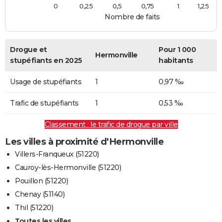
0
0,25
0,5
0,75
1
1,25
Nombre de faits
Drogue et
Pour 1 000
Hermonville
stupéfiants en 2025
habitants
Usage de stupéfiants
1
0,97 ‰
Trafic de stupéfiants
1
0,53 ‰
Classement : le trafic de drogue par ville
Les villes à proximité d'Hermonville
Villers-Franqueux (51220)
Cauroy-lès-Hermonville (51220)
Pouillon (51220)
Chenay (51140)
Thil (51220)
Toutes les villes