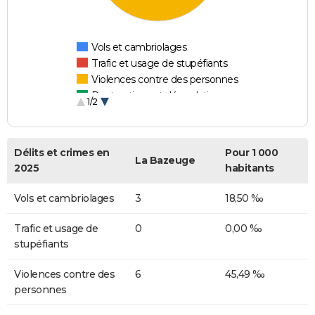
Vols et cambriolages
Trafic et usage de stupéfiants
Violences contre des personnes
Destructions et dégradations
1/2
Escroqueries et fraudes
Délits et crimes en
Pour 1 000
La Bazeuge
2025
habitants
Vols et cambriolages
3
18,50 ‰
Trafic et usage de
0
0,00 ‰
stupéfiants
Violences contre des
6
45,49 ‰
personnes