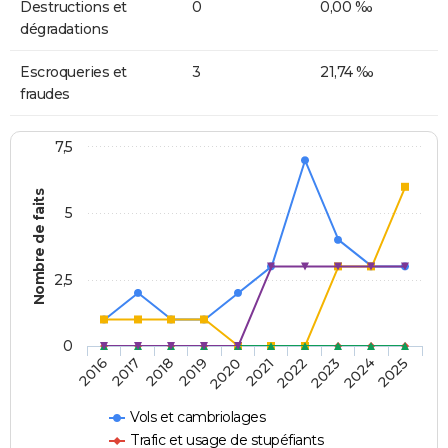
Destructions et
0
0,00 ‰
dégradations
Escroqueries et
3
21,74 ‰
fraudes
7,5
Nombre de faits
5
2,5
0
2018
2023
2020
2025
2017
2022
2019
2024
2016
2021
Vols et cambriolages
Trafic et usage de stupéfiants