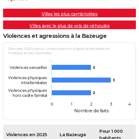
Villes les plus cambriolées
Villes avec le plus de vols de véhicules
Violences et agressions à la Bazeuge
Données 2025 (source : Linternaute.com d'après le Ministère de
l'Intérieur et des Outre-Mer)
Violences sexuelles
2
Violences physiques
3
intrafamiliales
Violences physiques
2
hors cadre familial
0
1
2
3
4
Nombre de faits
Pour 1 000
Violences en 2025
La Bazeuge
habitants