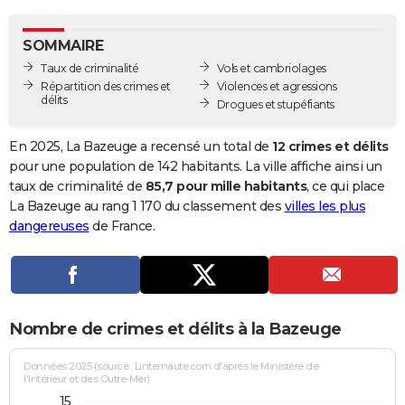
City break
Voyage de noces
Climat
Destinations
Voyage nature
Forum
+
PHOTO
SOMMAIRE
GUIDES D'ACHAT
Taux de criminalité
Vols et cambriolages
Répartition des crimes et
Violences et agressions
BONS PLANS
délits
Drogues et stupéfiants
CARTE DE VOEUX
En 2025, La Bazeuge a recensé un total de
12 crimes et délits
Carte Bonne année
Carte Pâques
Carte de Noël
Carte Saint-Valentin
Carte d'anniversaire
pour une population de 142 habitants. La ville affiche ainsi un
DICTIONNAIRE
taux de criminalité de
85,7 pour mille habitants
, ce qui place
Biographies
Expressions
Dictionnaire
Citations
Proverbes
La Bazeuge au rang 1 170 du classement des
villes les plus
PROGRAMME TV
dangereuses
de France.
COPAINS D'AVANT
Se connecter
Collèges
Universités
Service militaire
S'inscrire
Lycées
Primaires
Entreprises
Avis de recherche
AVIS DE DÉCÈS
FORUM
Nombre de crimes et délits à la Bazeuge
Lifestyle
Sport
Television
Cinema
Bricolage
Culture
Auto
Voyage
Données 2025 (source : Linternaute.com d'après le Ministère de
l'Intérieur et des Outre-Mer)
15