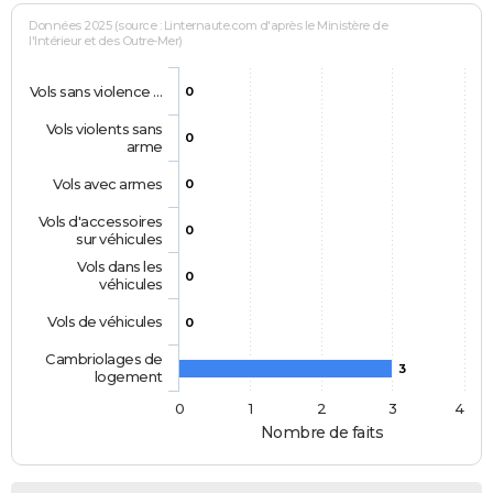
Données 2025 (source : Linternaute.com d'après le Ministère de
l'Intérieur et des Outre-Mer)
Vols sans violence …
0
Vols violents sans
0
arme
Vols avec armes
0
Vols d'accessoires
0
sur véhicules
Vols dans les
0
véhicules
Vols de véhicules
0
Cambriolages de
3
logement
0
1
2
3
4
Nombre de faits