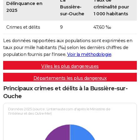
La
Taux de
Délinquance en
Bussière-
criminalité pour
2025
sur-Ouche
1 000 habitants
Crimes et délits
9
47,60 ‰
Les données rapportées aux populations sont exprimées en
taux pour mille habitants (‰) selon les dernièrs chiffres de
population fournis par l'Insee.
Voir la méthodologie
.
Villes les plus dangereuses
Départements les plus dangereux
Principaux crimes et délits à la Bussière-sur-
Ouche
Données 2025 (source : Linternaute.com d'après le Ministère de
l'Intérieur et des Outre-Mer)