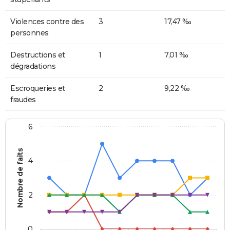
Violences contre des
3
17,47 ‰
personnes
Destructions et
1
7,01 ‰
dégradations
Escroqueries et
2
9,22 ‰
fraudes
6
Nombre de faits
4
2
0