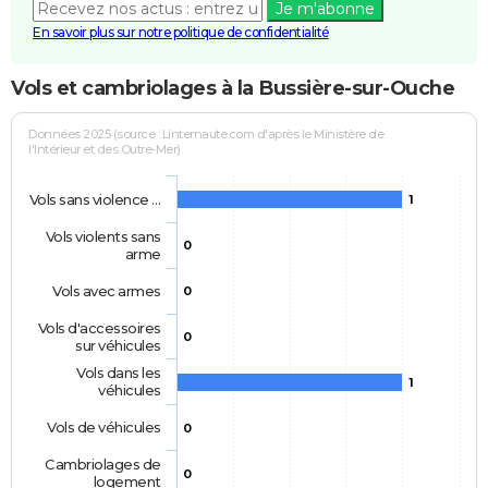
Je m'abonne
En savoir plus sur notre politique de confidentialité
Vols et cambriolages à la Bussière-sur-Ouche
Données 2025 (source : Linternaute.com d'après le Ministère de
l'Intérieur et des Outre-Mer)
Vols sans violence …
1
Vols violents sans
0
arme
Vols avec armes
0
Vols d'accessoires
0
sur véhicules
Vols dans les
1
véhicules
Vols de véhicules
0
Cambriolages de
0
logement