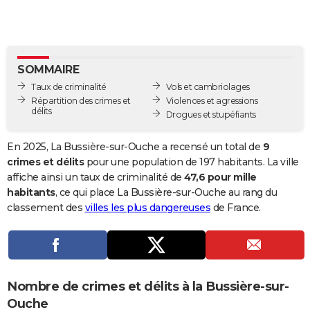
City break
Voyage de noces
Climat
Destinations
Voyage nature
Forum
+
PHOTO
GUIDES D'ACHAT
SOMMAIRE
BONS PLANS
Taux de criminalité
Vols et cambriolages
CARTE DE VOEUX
Répartition des crimes et
Violences et agressions
délits
Drogues et stupéfiants
Carte Bonne année
Carte Pâques
Carte de Noël
Carte Saint-Valentin
Carte d'anniversaire
DICTIONNAIRE
En 2025, La Bussière-sur-Ouche a recensé un total de
9
Biographies
Expressions
Dictionnaire
Citations
Proverbes
PROGRAMME TV
crimes et délits
pour une population de 197 habitants. La ville
affiche ainsi un taux de criminalité de
47,6 pour mille
COPAINS D'AVANT
habitants
, ce qui place La Bussière-sur-Ouche au rang du
classement des
villes les plus dangereuses
de France.
Se connecter
Collèges
Universités
Service militaire
S'inscrire
Lycées
Primaires
Entreprises
Avis de recherche
AVIS DE DÉCÈS
FORUM
Lifestyle
Sport
Television
Cinema
Bricolage
Culture
Auto
Voyage
Nombre de crimes et délits à la Bussière-sur-
Ouche