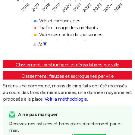
2018
2023
2019
2024
2020
2025
2016
2021
2017
2022
Vols et cambriolages
Trafic et usage de stupéfiants
Violences contre des personnes
Destructions et dégradations
1/2
Escroqueries et fraudes
Classement : destructions et dégradations par ville
Classement : fraudes et escroqueries par ville
Si dans une commune, moins de cinq faits ont été recensés
au cours des trois dernières années, une donnée moyenne est
proposée à la place.
Voir la méthodologie
.
A ne pas manquer
Recevez nos astuces et bons plans directement par e-
mail.