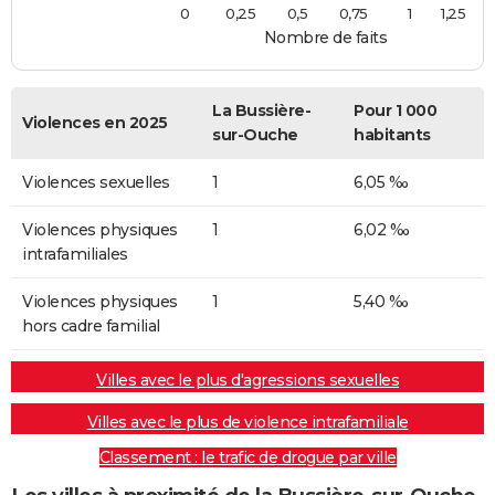
0
0,25
0,5
0,75
1
1,25
Nombre de faits
La Bussière-
Pour 1 000
Violences en 2025
sur-Ouche
habitants
Violences sexuelles
1
6,05 ‰
Violences physiques
1
6,02 ‰
intrafamiliales
Violences physiques
1
5,40 ‰
hors cadre familial
Villes avec le plus d'agressions sexuelles
Villes avec le plus de violence intrafamiliale
Classement : le trafic de drogue par ville