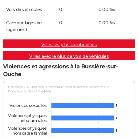
Vols de véhicules
0
0,00 ‰
Cambriolages de
0
0,00 ‰
logement
Villes les plus cambriolées
Villes avec le plus de vols de véhicules
Violences et agressions à la Bussière-sur-
Ouche
Données 2025 (source : Linternaute.com d'après le Ministère de
l'Intérieur et des Outre-Mer)
Violences sexuelles
1
Violences physiques
1
intrafamiliales
Violences physiques
1
hors cadre familial