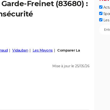
a
Garde-Freinet
(83680) :
Actu
insécurité
Spo
Les 
maud
Vidauban
Les Mayons
Comparer La
Mise à jour le 25/05/26