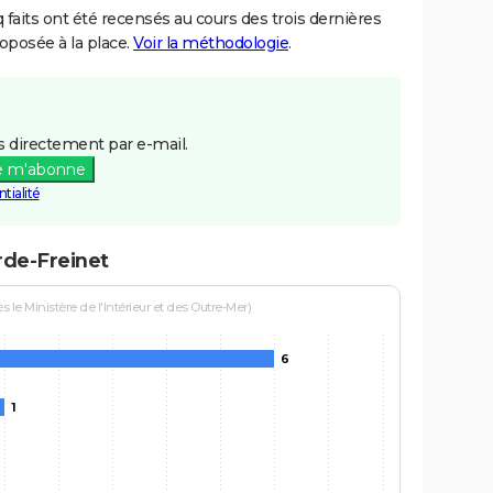
aits ont été recensés au cours des trois dernières
posée à la place.
Voir la méthodologie
.
 directement par e-mail.
e m'abonne
tialité
rde-Freinet
le Ministère de l'Intérieur et des Outre-Mer)
6
1