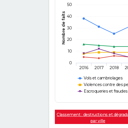
50
Nombre de faits
40
30
20
10
0
2016
2017
2018
2
Vols et cambriolages
Violences contre des p
Escroqueries et fraudes
Classement : destructions et dégrad
par ville