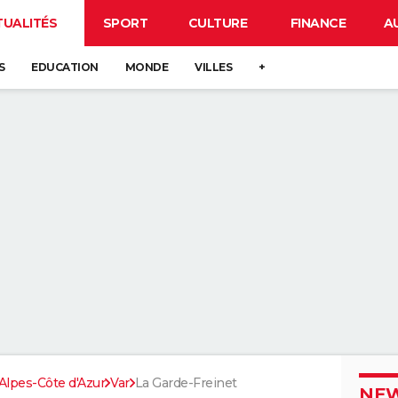
TUALITÉS
SPORT
CULTURE
FINANCE
A
S
EDUCATION
MONDE
VILLES
+
lpes-Côte d'Azur
Var
La Garde-Freinet
NEW