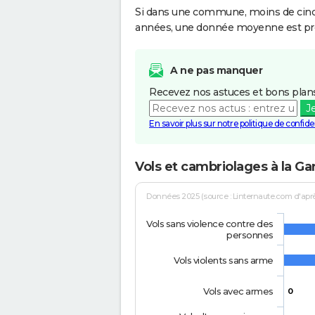
Si dans une commune, moins de cinq f
années, une donnée moyenne est pro
A ne pas manquer
Recevez nos astuces et bons plans
J
En savoir plus sur notre politique de confiden
Vols et cambriolages à la Ga
Données 2025 (source : Linternaute.com d'après 
Vols sans violence contre des
personnes
Vols violents sans arme
Vols avec armes
0