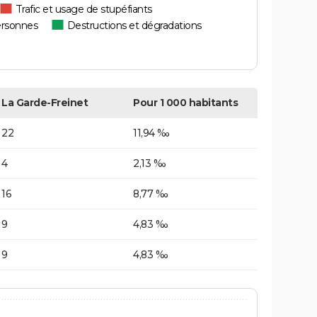
Trafic et usage de stupéfiants
ersonnes
Destructions et dégradations
La Garde-Freinet
Pour 1 000 habitants
22
11,94 ‰
4
2,13 ‰
16
8,77 ‰
9
4,83 ‰
9
4,83 ‰