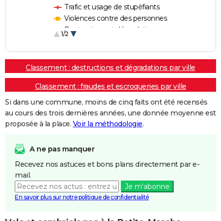
Trafic et usage de stupéfiants
Violences contre des personnes
Destructions et dégradations
1/2
Escroqueries et fraudes
Classement : destructions et dégradations par ville
Classement : fraudes et escroqueries par ville
Si dans une commune, moins de cinq faits ont été recensés
au cours des trois dernières années, une donnée moyenne est
proposée à la place.
Voir la méthodologie
.
A ne pas manquer
Recevez nos astuces et bons plans directement par e-
mail.
Je m'abonne
En savoir plus sur notre politique de confidentialité