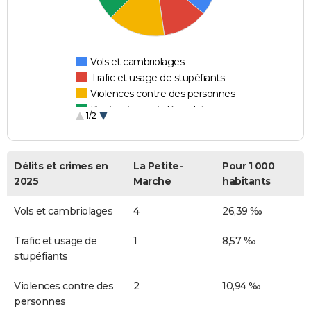
Vols et cambriolages
Trafic et usage de stupéfiants
Violences contre des personnes
Destructions et dégradations
1/2
Escroqueries et fraudes
Délits et crimes en
La Petite-
Pour 1 000
2025
Marche
habitants
Vols et cambriolages
4
26,39 ‰
Trafic et usage de
1
8,57 ‰
stupéfiants
Violences contre des
2
10,94 ‰
personnes