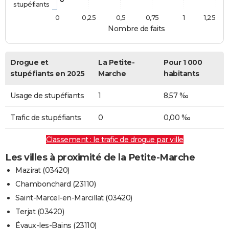
stupéfiants
0
0,25
0,5
0,75
1
1,25
Nombre de faits
Drogue et
La Petite-
Pour 1 000
stupéfiants en 2025
Marche
habitants
Usage de stupéfiants
1
8,57 ‰
Trafic de stupéfiants
0
0,00 ‰
Classement : le trafic de drogue par ville
Les villes à proximité de la Petite-Marche
Mazirat (03420)
Chambonchard (23110)
Saint-Marcel-en-Marcillat (03420)
Terjat (03420)
Évaux-les-Bains (23110)