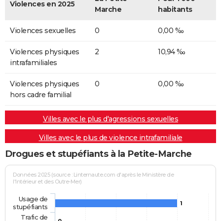
Violences en 2025
Marche
habitants
Violences sexuelles
0
0,00 ‰
Violences physiques
2
10,94 ‰
intrafamiliales
Violences physiques
0
0,00 ‰
hors cadre familial
Villes avec le plus d'agressions sexuelles
Villes avec le plus de violence intrafamiliale
Drogues et stupéfiants à la Petite-Marche
Données 2025 (source : Linternaute.com d'après le Ministère de
l'Intérieur et des Outre-Mer)
Usage de
1
stupéfiants
Trafic de
0