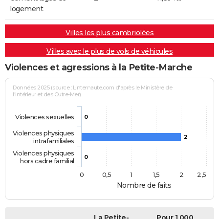
logement
Villes les plus cambriolées
Villes avec le plus de vols de véhicules
Violences et agressions à la Petite-Marche
Données 2025 (source : Linternaute.com d'après le Ministère de
l'Intérieur et des Outre-Mer)
Violences sexuelles
0
Violences physiques
2
intrafamiliales
Violences physiques
0
hors cadre familial
0
0,5
1
1,5
2
2,5
Nombre de faits
La Petite-
Pour 1 000