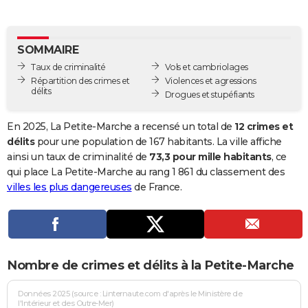
City break
Voyage de noces
Climat
Destinations
Voyage nature
Forum
+
PHOTO
GUIDES D'ACHAT
SOMMAIRE
Taux de criminalité
Vols et cambriolages
BONS PLANS
Répartition des crimes et
Violences et agressions
délits
Drogues et stupéfiants
CARTE DE VOEUX
Carte Bonne année
Carte Pâques
Carte de Noël
Carte Saint-Valentin
Carte d'anniversaire
En 2025, La Petite-Marche a recensé un total de
12 crimes et
DICTIONNAIRE
délits
pour une population de 167 habitants. La ville affiche
Biographies
Expressions
Dictionnaire
Citations
Proverbes
ainsi un taux de criminalité de
73,3 pour mille habitants
, ce
PROGRAMME TV
qui place La Petite-Marche au rang 1 861 du classement des
COPAINS D'AVANT
villes les plus dangereuses
de France.
Se connecter
Collèges
Universités
Service militaire
S'inscrire
Lycées
Primaires
Entreprises
Avis de recherche
AVIS DE DÉCÈS
FORUM
Nombre de crimes et délits à la Petite-Marche
Lifestyle
Sport
Television
Cinema
Bricolage
Culture
Auto
Voyage
Données 2025 (source : Linternaute.com d'après le Ministère de
l'Intérieur et des Outre-Mer)