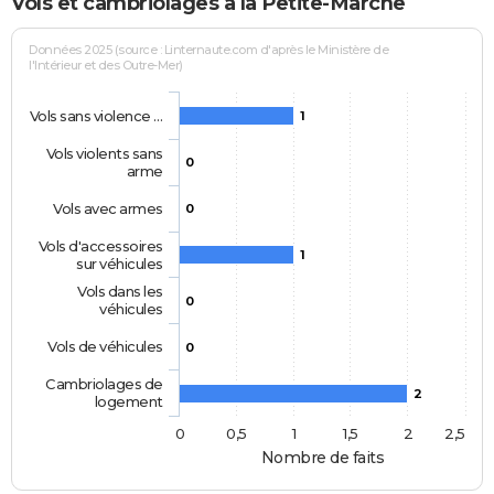
Vols et cambriolages à la Petite-Marche
Données 2025 (source : Linternaute.com d'après le Ministère de
l'Intérieur et des Outre-Mer)
Vols sans violence …
1
Vols violents sans
0
arme
Vols avec armes
0
Vols d'accessoires
1
sur véhicules
Vols dans les
0
véhicules
Vols de véhicules
0
Cambriolages de
2
logement
0
0,5
1
1,5
2
2,5
Nombre de faits