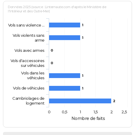
Données 2025 (source : Linternaute.com d'après le Ministère de
l'Intérieur et des Outre-Mer)
Vols sans violence …
1
Vols violents sans
1
arme
Vols avec armes
0
Vols d'accessoires
0
sur véhicules
Vols dans les
1
véhicules
Vols de véhicules
1
Cambriolages de
2
logement
0
0,5
1
1,5
2
2,5
Nombre de faits