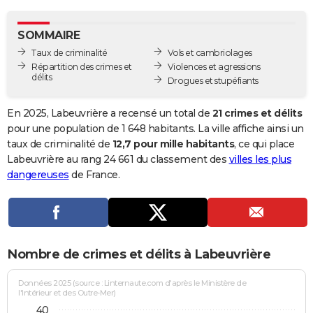
City break
Voyage de noces
Climat
Destinations
Voyage nature
Forum
+
PHOTO
SOMMAIRE
GUIDES D'ACHAT
Taux de criminalité
Vols et cambriolages
Répartition des crimes et
Violences et agressions
BONS PLANS
délits
Drogues et stupéfiants
CARTE DE VOEUX
En 2025, Labeuvrière a recensé un total de
21 crimes et délits
Carte Bonne année
Carte Pâques
Carte de Noël
Carte Saint-Valentin
Carte d'anniversaire
pour une population de 1 648 habitants. La ville affiche ainsi un
DICTIONNAIRE
taux de criminalité de
12,7 pour mille habitants
, ce qui place
Biographies
Expressions
Dictionnaire
Citations
Proverbes
Labeuvrière au rang 24 661 du classement des
villes les plus
PROGRAMME TV
dangereuses
de France.
COPAINS D'AVANT
Se connecter
Collèges
Universités
Service militaire
S'inscrire
Lycées
Primaires
Entreprises
Avis de recherche
AVIS DE DÉCÈS
FORUM
Nombre de crimes et délits à Labeuvrière
Lifestyle
Sport
Television
Cinema
Bricolage
Culture
Auto
Voyage
Données 2025 (source : Linternaute.com d'après le Ministère de
l'Intérieur et des Outre-Mer)
40