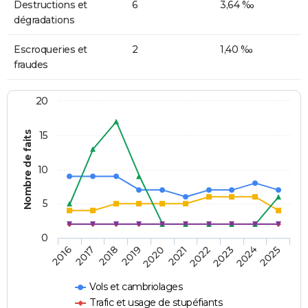
Destructions et
6
3,64 ‰
dégradations
Escroqueries et
2
1,40 ‰
fraudes
20
Nombre de faits
15
10
5
0
2018
2023
2017
2022
2016
2021
2020
2025
2019
2024
Vols et cambriolages
Trafic et usage de stupéfiants