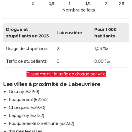
0
0,5
1
1,5
2
2,5
Nombre de faits
Drogue et
Pour 1 000
Labeuvrière
stupéfiants en 2025
habitants
Usage de stupéfiants
2
1,03 ‰
Trafic de stupéfiants
0
0,00 ‰
Classement : le trafic de drogue par ville
Les villes à proximité de Labeuvrière
Gosnay (62199)
Fouquereuil (62232)
Chocques (62920)
Lapugnoy (62122)
Fouquières-lès-Béthune (62232)
Toutes les villes