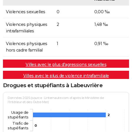
Violences sexuelles
0
0,00 ‰
Violences physiques
2
1,48 ‰
intrafamiliales
Violences physiques
1
0,91 ‰
hors cadre familial
Villes avec le plus d'agressions sexuelles
Villes avec le plus de violence intrafamiliale
Drogues et stupéfiants à Labeuvrière
Données 2025 (source : Linternaute.com d'après le Ministère de
l'Intérieur et des Outre-Mer)
Usage de
2
stupéfiants
Trafic de
0
stupéfiants