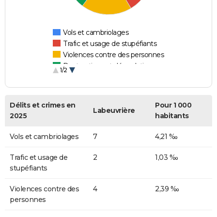
Vols et cambriolages
Trafic et usage de stupéfiants
Violences contre des personnes
Destructions et dégradations
1/2
Escroqueries et fraudes
Délits et crimes en
Pour 1 000
Labeuvrière
2025
habitants
Vols et cambriolages
7
4,21 ‰
Trafic et usage de
2
1,03 ‰
stupéfiants
Violences contre des
4
2,39 ‰
personnes