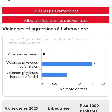
Villes les plus cambriolées
Villes avec le plus de vols de véhicules
Violences et agressions à Labeuvrière
Données 2025 (source : Linternaute.com d'après le Ministère de
l'Intérieur et des Outre-Mer)
Violences sexuelles
0
Violences physiques
2
intrafamiliales
Violences physiques
1
hors cadre familial
0
0,5
1
1,5
2
2,5
Nombre de faits
Pour 1 000
Violences en 2025
Labeuvrière
habitants