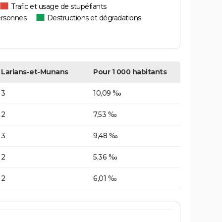
Trafic et usage de stupéfiants
ersonnes
Destructions et dégradations
Larians-et-Munans
Pour 1 000 habitants
3
10,09 ‰
2
7,53 ‰
3
9,48 ‰
2
5,36 ‰
2
6,01 ‰