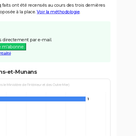
aits ont été recensés au cours des trois dernières
posée à la place.
Voir la méthodologie
.
 directement par e-mail.
e m'abonne
tialité
ans-et-Munans
le Ministère de l'Intérieur et des Outre-Mer)
1