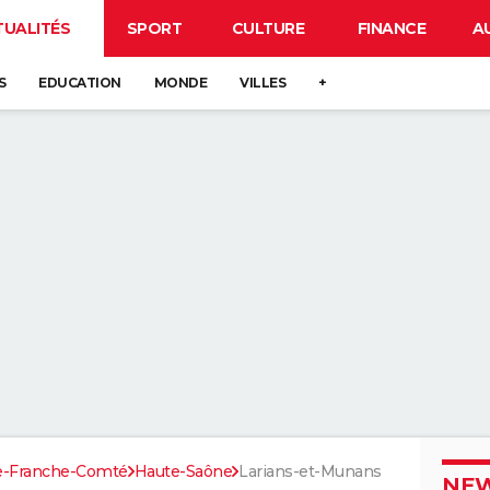
TUALITÉS
SPORT
CULTURE
FINANCE
A
S
EDUCATION
MONDE
VILLES
+
e-Franche-Comté
Haute-Saône
Larians-et-Munans
NEW