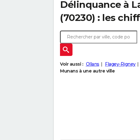
Délinquance à
L
(70230) : les chif
Voir aussi :
Ollans
Flagey-Rigney
Munans à une autre ville