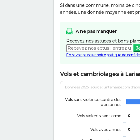
Si dans une commune, moins de cinq f
années, une donnée moyenne est pro
A ne pas manquer
Recevez nos astuces et bons plans
J
En savoir plus sur notre politique de confiden
Vols et cambriolages à Lari
Données 2025 (source : Linternaute.com d'après 
Vols sans violence contre des
personnes
Vols violents sans arme
0
Vols avec armes
0