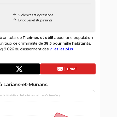
Violences et agressions
Drogues et stupéfiants
é un total de
11 crimes et délits
pour une population
i un taux de criminalité de
38,5 pour mille habitants
,
ang 9 026 du classement des
villes les plus
Email
 à Larians-et-Munans
le Ministère de l'Intérieur et des Outre-Mer)