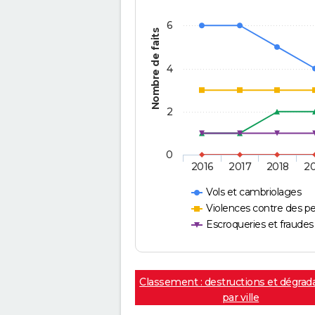
6
Nombre de faits
4
2
0
2016
2017
2018
2
Vols et cambriolages
Violences contre des p
Escroqueries et fraudes
Classement : destructions et dégrad
par ville