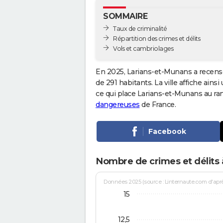
SOMMAIRE
Taux de criminalité
Répartition des crimes et délits
Vols et cambriolages
En 2025, Larians-et-Munans a recens
de 291 habitants. La ville affiche ains
ce qui place Larians-et-Munans au r
dangereuses
de France.
Facebook
Nombre de crimes et délits
Données 2025 (source : Linternaute.com d'après 
15
12,5