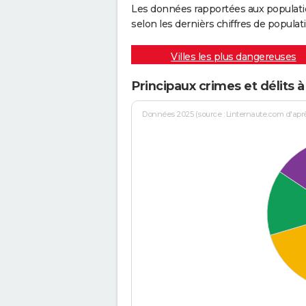
Les données rapportées aux populati
selon les dernièrs chiffres de populati
Villes les plus dangereuses
Principaux crimes et délits 
Données 2025 (source : Linternaute.com d'après 