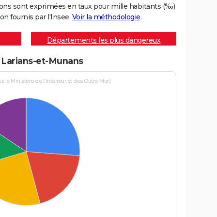
ons sont exprimées en taux pour mille habitants (‰)
on fournis par l'Insee.
Voir la méthodologie
.
Départements les plus dangereux
à Larians-et-Munans
le Ministère de l'Intérieur et des Outre-Mer)