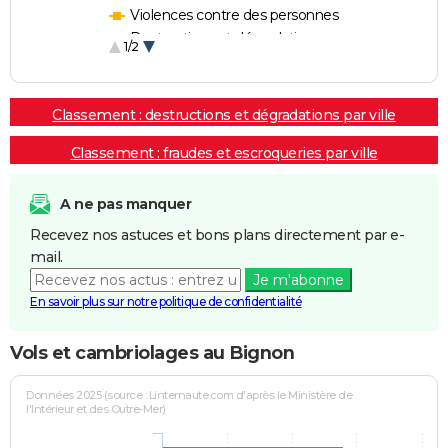
Violences contre des personnes
Destructions et dégradations
1/2
Escroqueries et fraudes
Classement : destructions et dégradations par ville
Classement : fraudes et escroqueries par ville
A ne pas manquer
Recevez nos astuces et bons plans directement par e-
mail.
Je m'abonne
En savoir plus sur notre politique de confidentialité
Vols et cambriolages au Bignon
Données 2025 (source : Linternaute.com d'après le Ministère de
l'Intérieur et des Outre-Mer)