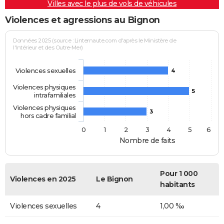
Villes avec le plus de vols de véhicules
Violences et agressions au Bignon
Données 2025 (source : Linternaute.com d'après le Ministère de
l'Intérieur et des Outre-Mer)
Violences sexuelles
4
Violences physiques
5
intrafamiliales
Violences physiques
3
hors cadre familial
0
1
2
3
4
5
6
Nombre de faits
Pour 1 000
Violences en 2025
Le Bignon
habitants
Violences sexuelles
4
1,00 ‰