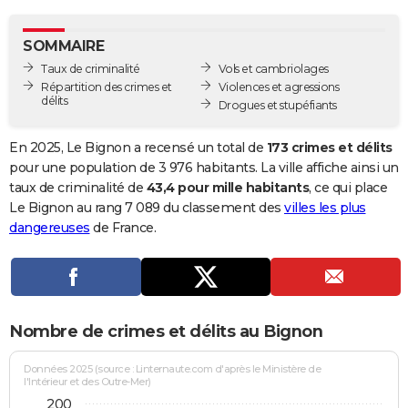
City break
Voyage de noces
Climat
Destinations
Voyage nature
Forum
+
PHOTO
SOMMAIRE
GUIDES D'ACHAT
Taux de criminalité
Vols et cambriolages
Répartition des crimes et
Violences et agressions
BONS PLANS
délits
Drogues et stupéfiants
CARTE DE VOEUX
En 2025, Le Bignon a recensé un total de
173 crimes et délits
Carte Bonne année
Carte Pâques
Carte de Noël
Carte Saint-Valentin
Carte d'anniversaire
pour une population de 3 976 habitants. La ville affiche ainsi un
DICTIONNAIRE
taux de criminalité de
43,4 pour mille habitants
, ce qui place
Biographies
Expressions
Dictionnaire
Citations
Proverbes
Le Bignon au rang 7 089 du classement des
villes les plus
PROGRAMME TV
dangereuses
de France.
COPAINS D'AVANT
Se connecter
Collèges
Universités
Service militaire
S'inscrire
Lycées
Primaires
Entreprises
Avis de recherche
AVIS DE DÉCÈS
FORUM
Nombre de crimes et délits au Bignon
Lifestyle
Sport
Television
Cinema
Bricolage
Culture
Auto
Voyage
Données 2025 (source : Linternaute.com d'après le Ministère de
l'Intérieur et des Outre-Mer)
200