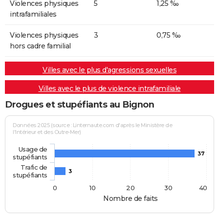
Violences physiques
5
1,25 ‰
intrafamiliales
Violences physiques
3
0,75 ‰
hors cadre familial
Villes avec le plus d'agressions sexuelles
Villes avec le plus de violence intrafamiliale
Drogues et stupéfiants au Bignon
Données 2025 (source : Linternaute.com d'après le Ministère de
l'Intérieur et des Outre-Mer)
Usage de
37
stupéfiants
Trafic de
3
stupéfiants
0
10
20
30
40
Nombre de faits