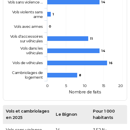
Vols sans violence …
14
Vols violents sans
1
arme
Vols avec armes
0
Vols d'accessoires
11
sur véhicules
Vols dans les
14
véhicules
Vols de véhicules
16
Cambriolages de
8
logement
0
5
10
15
20
Nombre de faits
Vols et cambriolages
Pour 1 000
Le Bignon
en 2025
habitants
Vols sans violence
14
3,52 ‰