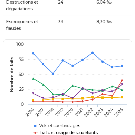
Destructions et
24
6,04 ‰
dégradations
Escroqueries et
33
8,30 ‰
fraudes
100
Nombre de faits
75
50
25
0
2018
2023
2019
2024
2020
2025
2016
2021
2017
2022
Vols et cambriolages
Trafic et usage de stupéfiants