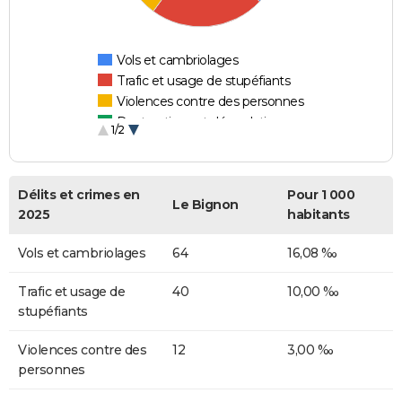
Vols et cambriolages
Trafic et usage de stupéfiants
Violences contre des personnes
Destructions et dégradations
1/2
Escroqueries et fraudes
Délits et crimes en
Pour 1 000
Le Bignon
2025
habitants
Vols et cambriolages
64
16,08 ‰
Trafic et usage de
40
10,00 ‰
stupéfiants
Violences contre des
12
3,00 ‰
personnes