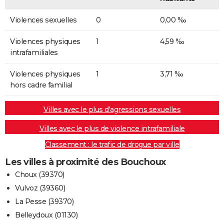
Violences sexuelles
0
0,00 ‰
Violences physiques
1
4,59 ‰
intrafamiliales
Violences physiques
1
3,71 ‰
hors cadre familial
Villes avec le plus d'agressions sexuelles
Villes avec le plus de violence intrafamiliale
Classement : le trafic de drogue par ville
Les villes à proximité des Bouchoux
Choux (39370)
Vulvoz (39360)
La Pesse (39370)
Belleydoux (01130)