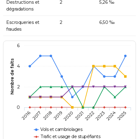
Destructions et
2
5,26 ‰
dégradations
Escroqueries et
2
6,50 ‰
fraudes
6
Nombre de faits
4
2
0
2018
2023
2019
2024
2020
2025
2016
2021
2017
2022
Vols et cambriolages
Trafic et usage de stupéfiants