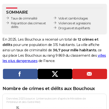
City break
Voyage de noces
Climat
Destinations
Voyage nature
Forum
+
PHOTO
SOMMAIRE
GUIDES D'ACHAT
Taux de criminalité
Vols et cambriolages
Répartition des crimes et
Violences et agressions
BONS PLANS
délits
Drogues et stupéfiants
CARTE DE VOEUX
En 2025, Les Bouchoux a recensé un total de
12 crimes et
Carte Bonne année
Carte Pâques
Carte de Noël
Carte Saint-Valentin
Carte d'anniversaire
délits
pour une population de 315 habitants. La ville affiche
DICTIONNAIRE
ainsi un taux de criminalité de
36,7 pour mille habitants
, ce
Biographies
Expressions
Dictionnaire
Citations
Proverbes
qui place Les Bouchoux au rang 9 869 du classement des
villes
PROGRAMME TV
les plus dangereuses
de France.
COPAINS D'AVANT
Se connecter
Collèges
Universités
Service militaire
S'inscrire
Lycées
Primaires
Entreprises
Avis de recherche
AVIS DE DÉCÈS
FORUM
Nombre de crimes et délits aux Bouchoux
Lifestyle
Sport
Television
Cinema
Bricolage
Culture
Auto
Voyage
Données 2025 (source : Linternaute.com d'après le Ministère de
l'Intérieur et des Outre-Mer)
15