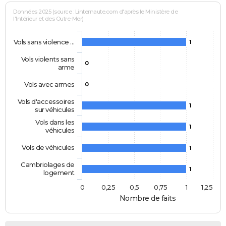
Données 2025 (source : Linternaute.com d'après le Ministère de
l'Intérieur et des Outre-Mer)
Vols sans violence …
1
Vols violents sans
0
arme
Vols avec armes
0
Vols d'accessoires
1
sur véhicules
Vols dans les
1
véhicules
Vols de véhicules
1
Cambriolages de
1
logement
0
0,25
0,5
0,75
1
1,25
Nombre de faits