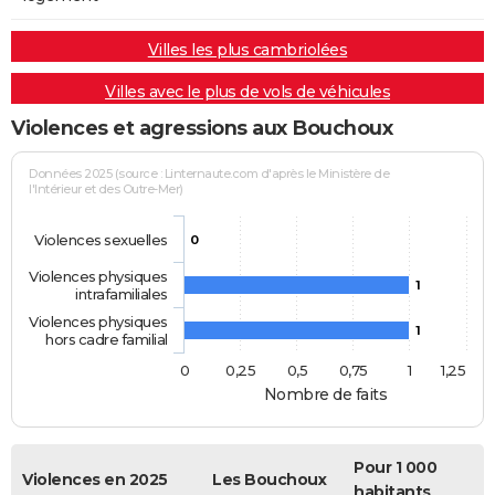
Villes les plus cambriolées
Villes avec le plus de vols de véhicules
Violences et agressions aux Bouchoux
Données 2025 (source : Linternaute.com d'après le Ministère de
l'Intérieur et des Outre-Mer)
Violences sexuelles
0
Violences physiques
1
intrafamiliales
Violences physiques
1
hors cadre familial
0
0,25
0,5
0,75
1
1,25
Nombre de faits
Pour 1 000
Violences en 2025
Les Bouchoux
habitants