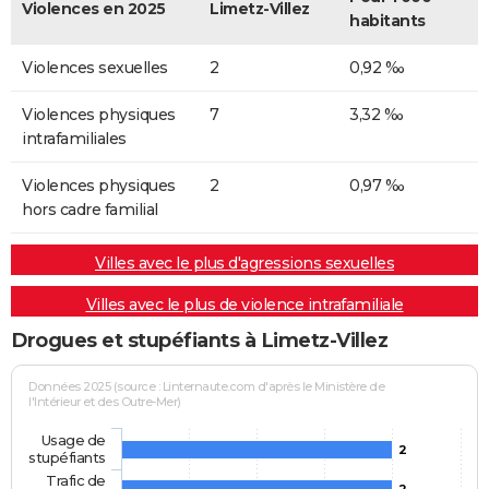
Violences en 2025
Limetz-Villez
habitants
Violences sexuelles
2
0,92 ‰
Violences physiques
7
3,32 ‰
intrafamiliales
Violences physiques
2
0,97 ‰
hors cadre familial
Villes avec le plus d'agressions sexuelles
Villes avec le plus de violence intrafamiliale
Drogues et stupéfiants à Limetz-Villez
Données 2025 (source : Linternaute.com d'après le Ministère de
l'Intérieur et des Outre-Mer)
Usage de
2
stupéfiants
Trafic de
2