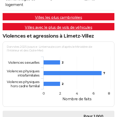
logement
Villes les plus cambriolées
Villes avec le plus de vols de véhicules
Violences et agressions à Limetz-Villez
Données 2025 (source : Linternaute.com d'après le Ministère de
l'Intérieur et des Outre-Mer)
Violences sexuelles
2
Violences physiques
7
intrafamiliales
Violences physiques
2
hors cadre familial
0
2
4
6
8
Nombre de faits
Pour 1 000