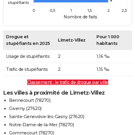
stupéfiants
0
0,5
1
1,5
2
2,5
Nombre de faits
Drogue et
Pour 1 000
Limetz-Villez
stupéfiants en 2025
habitants
Usage de stupéfiants
2
1,16 ‰
Trafic de stupéfiants
2
1,15 ‰
Classement : le trafic de drogue par ville
Les villes à proximité de Limetz-Villez
Bennecourt (78270)
Giverny (27620)
Sainte-Geneviève-lès-Gasny (27620)
Notre-Dame-de-la-Mer (78270)
Gommecourt (78270)