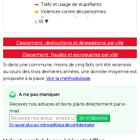
Trafic et usage de stupéfiants
Violences contre des personnes
Destructions et dégradations
1/2
Escroqueries et fraudes
Classement : destructions et dégradations par ville
Classement : fraudes et escroqueries par ville
Si dans une commune, moins de cinq faits ont été recensés
au cours des trois dernières années, une donnée moyenne est
proposée à la place.
Voir la méthodologie
.
A ne pas manquer
Recevez nos astuces et bons plans directement par e-
mail.
Je m'abonne
En savoir plus sur notre politique de confidentialité