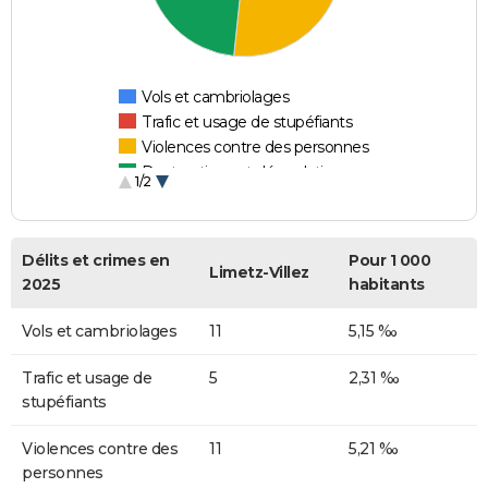
Vols et cambriolages
Trafic et usage de stupéfiants
Violences contre des personnes
Destructions et dégradations
1/2
Escroqueries et fraudes
Délits et crimes en
Pour 1 000
Limetz-Villez
2025
habitants
Vols et cambriolages
11
5,15 ‰
Trafic et usage de
5
2,31 ‰
stupéfiants
Violences contre des
11
5,21 ‰
personnes