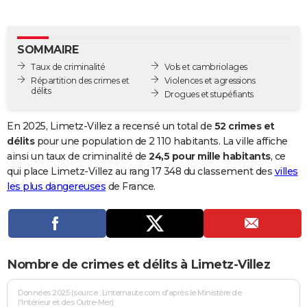
City break
Voyage de noces
Climat
Destinations
Voyage nature
Forum
+
PHOTO
GUIDES D'ACHAT
SOMMAIRE
Taux de criminalité
Vols et cambriolages
BONS PLANS
Répartition des crimes et
Violences et agressions
délits
Drogues et stupéfiants
CARTE DE VOEUX
Carte Bonne année
Carte Pâques
Carte de Noël
Carte Saint-Valentin
Carte d'anniversaire
En 2025, Limetz-Villez a recensé un total de
52 crimes et
DICTIONNAIRE
délits
pour une population de 2 110 habitants. La ville affiche
Biographies
Expressions
Dictionnaire
Citations
Proverbes
ainsi un taux de criminalité de
24,5 pour mille habitants
, ce
PROGRAMME TV
qui place Limetz-Villez au rang 17 348 du classement des
villes
COPAINS D'AVANT
les plus dangereuses
de France.
Se connecter
Collèges
Universités
Service militaire
S'inscrire
Lycées
Primaires
Entreprises
Avis de recherche
AVIS DE DÉCÈS
FORUM
Nombre de crimes et délits à Limetz-Villez
Lifestyle
Sport
Television
Cinema
Bricolage
Culture
Auto
Voyage
Données 2025 (source : Linternaute.com d'après le Ministère de
l'Intérieur et des Outre-Mer)