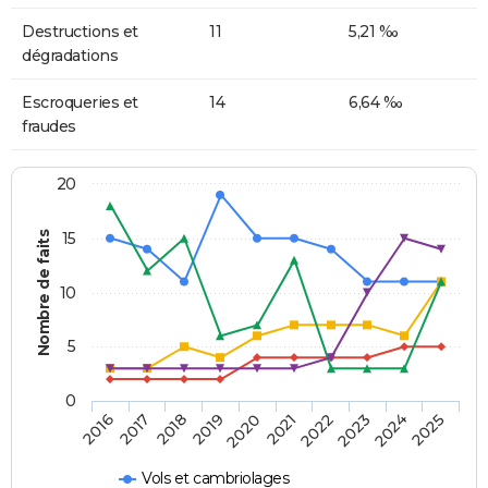
Destructions et
11
5,21 ‰
dégradations
Escroqueries et
14
6,64 ‰
fraudes
20
Nombre de faits
15
10
5
0
2018
2023
2017
2022
2016
2021
2020
2025
2019
2024
Vols et cambriolages