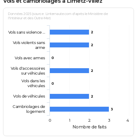
Vols et cambriolages à Limetz-Villez
Données 2025 (source : Linternaute.com d'après le Ministère de
l'Intérieur et des Outre-Mer)
Vols sans violence …
2
Vols violents sans
2
arme
Vols avec armes
0
Vols d'accessoires
2
sur véhicules
Vols dans les
0
véhicules
Vols de véhicules
2
Cambriolages de
3
logement
0
1
2
3
4
Nombre de faits