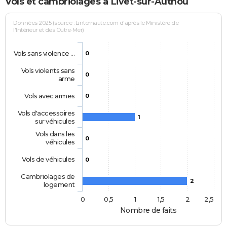
Vols et cambriolages à Livet-sur-Authou
Données 2025 (source : Linternaute.com d'après le Ministère de
l'Intérieur et des Outre-Mer)
Vols sans violence …
0
Vols violents sans
0
arme
Vols avec armes
0
Vols d'accessoires
1
sur véhicules
Vols dans les
0
véhicules
Vols de véhicules
0
Cambriolages de
2
logement
0
0,5
1
1,5
2
2,5
Nombre de faits