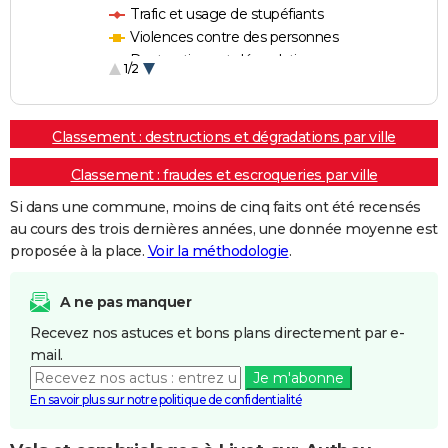
Trafic et usage de stupéfiants
Violences contre des personnes
Destructions et dégradations
1/2
Escroqueries et fraudes
Classement : destructions et dégradations par ville
Classement : fraudes et escroqueries par ville
Si dans une commune, moins de cinq faits ont été recensés
au cours des trois dernières années, une donnée moyenne est
proposée à la place.
Voir la méthodologie
.
A ne pas manquer
Recevez nos astuces et bons plans directement par e-
mail.
Je m'abonne
En savoir plus sur notre politique de confidentialité