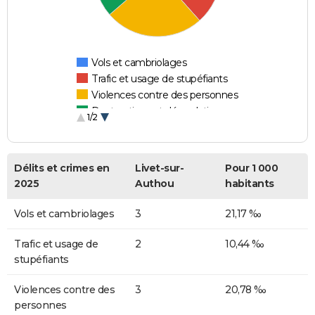
Vols et cambriolages
Trafic et usage de stupéfiants
Violences contre des personnes
Destructions et dégradations
1/2
Escroqueries et fraudes
Délits et crimes en
Livet-sur-
Pour 1 000
2025
Authou
habitants
Vols et cambriolages
3
21,17 ‰
Trafic et usage de
2
10,44 ‰
stupéfiants
Violences contre des
3
20,78 ‰
personnes