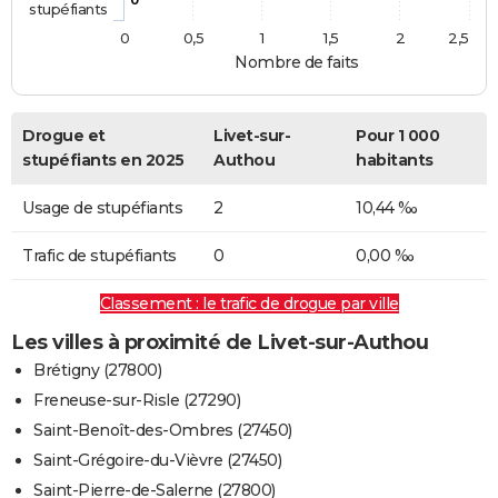
stupéfiants
0
0,5
1
1,5
2
2,5
Nombre de faits
Drogue et
Livet-sur-
Pour 1 000
stupéfiants en 2025
Authou
habitants
Usage de stupéfiants
2
10,44 ‰
Trafic de stupéfiants
0
0,00 ‰
Classement : le trafic de drogue par ville
Les villes à proximité de Livet-sur-Authou
Brétigny (27800)
Freneuse-sur-Risle (27290)
Saint-Benoît-des-Ombres (27450)
Saint-Grégoire-du-Vièvre (27450)
Saint-Pierre-de-Salerne (27800)