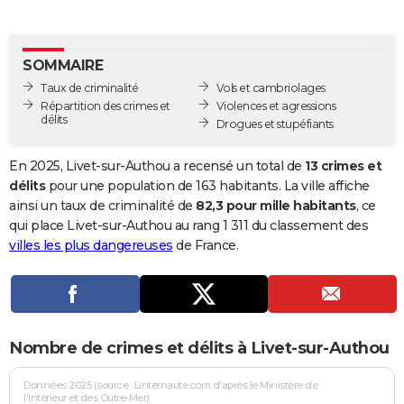
City break
Voyage de noces
Climat
Destinations
Voyage nature
Forum
+
PHOTO
GUIDES D'ACHAT
SOMMAIRE
Taux de criminalité
Vols et cambriolages
BONS PLANS
Répartition des crimes et
Violences et agressions
délits
Drogues et stupéfiants
CARTE DE VOEUX
Carte Bonne année
Carte Pâques
Carte de Noël
Carte Saint-Valentin
Carte d'anniversaire
En 2025, Livet-sur-Authou a recensé un total de
13 crimes et
DICTIONNAIRE
délits
pour une population de 163 habitants. La ville affiche
Biographies
Expressions
Dictionnaire
Citations
Proverbes
ainsi un taux de criminalité de
82,3 pour mille habitants
, ce
PROGRAMME TV
qui place Livet-sur-Authou au rang 1 311 du classement des
COPAINS D'AVANT
villes les plus dangereuses
de France.
Se connecter
Collèges
Universités
Service militaire
S'inscrire
Lycées
Primaires
Entreprises
Avis de recherche
AVIS DE DÉCÈS
FORUM
Nombre de crimes et délits à Livet-sur-Authou
Lifestyle
Sport
Television
Cinema
Bricolage
Culture
Auto
Voyage
Données 2025 (source : Linternaute.com d'après le Ministère de
l'Intérieur et des Outre-Mer)