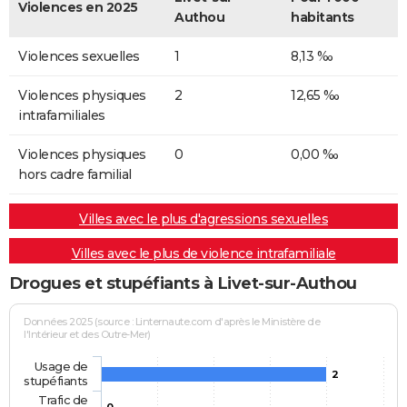
Violences en 2025
Authou
habitants
Violences sexuelles
1
8,13 ‰
Violences physiques
2
12,65 ‰
intrafamiliales
Violences physiques
0
0,00 ‰
hors cadre familial
Villes avec le plus d'agressions sexuelles
Villes avec le plus de violence intrafamiliale
Drogues et stupéfiants à Livet-sur-Authou
Données 2025 (source : Linternaute.com d'après le Ministère de
l'Intérieur et des Outre-Mer)
Usage de
2
stupéfiants
Trafic de
0