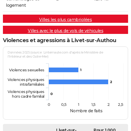
logement
Villes les plus cambriolées
Villes avec le plus de vols de véhicules
Violences et agressions à Livet-sur-Authou
Données 2025 (source : Linternaute.com d'après le Ministère de
l'Intérieur et des Outre-Mer)
Violences sexuelles
1
Violences physiques
2
intrafamiliales
Violences physiques
0
hors cadre familial
0
0,5
1
1,5
2
2,5
Nombre de faits
Livet-sur-
Pour 1 000