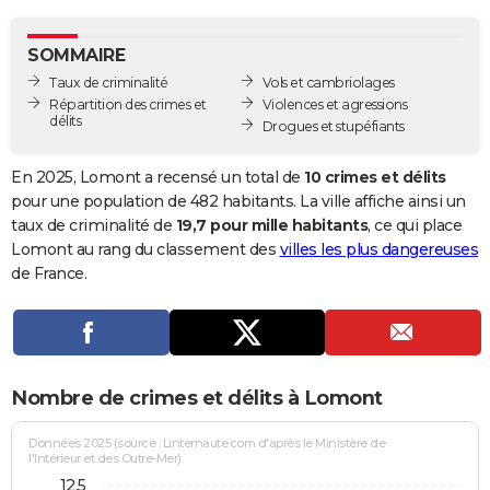
City break
Voyage de noces
Climat
Destinations
Voyage nature
Forum
+
PHOTO
SOMMAIRE
GUIDES D'ACHAT
Taux de criminalité
Vols et cambriolages
Répartition des crimes et
Violences et agressions
BONS PLANS
délits
Drogues et stupéfiants
CARTE DE VOEUX
En 2025, Lomont a recensé un total de
10 crimes et délits
Carte Bonne année
Carte Pâques
Carte de Noël
Carte Saint-Valentin
Carte d'anniversaire
pour une population de 482 habitants. La ville affiche ainsi un
DICTIONNAIRE
taux de criminalité de
19,7 pour mille habitants
, ce qui place
Biographies
Expressions
Dictionnaire
Citations
Proverbes
Lomont au rang du classement des
villes les plus dangereuses
PROGRAMME TV
de France.
COPAINS D'AVANT
Se connecter
Collèges
Universités
Service militaire
S'inscrire
Lycées
Primaires
Entreprises
Avis de recherche
AVIS DE DÉCÈS
FORUM
Nombre de crimes et délits à Lomont
Lifestyle
Sport
Television
Cinema
Bricolage
Culture
Auto
Voyage
Données 2025 (source : Linternaute.com d'après le Ministère de
l'Intérieur et des Outre-Mer)
12,5