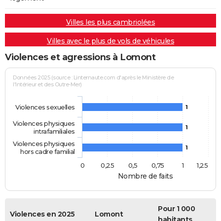
Villes les plus cambriolées
Villes avec le plus de vols de véhicules
Violences et agressions à Lomont
Données 2025 (source : Linternaute.com d'après le Ministère de
l'Intérieur et des Outre-Mer)
Violences sexuelles
1
Violences physiques
1
intrafamiliales
Violences physiques
1
hors cadre familial
0
0,25
0,5
0,75
1
1,25
Nombre de faits
Pour 1 000
Violences en 2025
Lomont
habitants