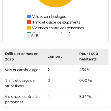
Vols et cambriolages
Trafic et usage de stupéfiants
Violences contre des personnes
Destructions et dégradations
1/2
Escroqueries et fraudes
Délits et crimes en
Pour 1 000
Lomont
2025
habitants
Vols et cambriolages
2
4,54 ‰
Trafic et usage de
0
0,00 ‰
stupéfiants
Violences contre des
4
8,34 ‰
personnes