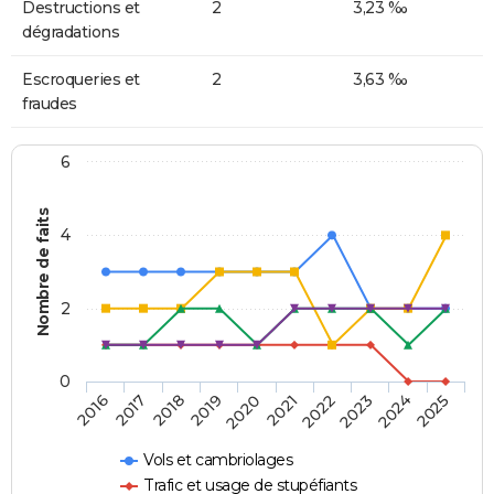
Destructions et
2
3,23 ‰
dégradations
Escroqueries et
2
3,63 ‰
fraudes
6
Nombre de faits
4
2
0
2018
2023
2019
2024
2020
2025
2016
2021
2017
2022
Vols et cambriolages
Trafic et usage de stupéfiants