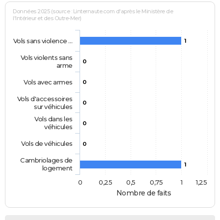
Données 2025 (source : Linternaute.com d'après le Ministère de
l'Intérieur et des Outre-Mer)
Vols sans violence …
1
Vols violents sans
0
arme
Vols avec armes
0
Vols d'accessoires
0
sur véhicules
Vols dans les
0
véhicules
Vols de véhicules
0
Cambriolages de
1
logement
0
0,25
0,5
0,75
1
1,25
Nombre de faits