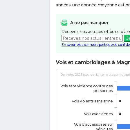
années, une donnée moyenne est pro
A ne pas manquer
Recevez nos astuces et bons plans
J
En savoir plus sur notre politique de confiden
Vols et cambriolages à Magr
Données 2025 (source : Linternaute.com d'après 
Vols sans violence contre des
personnes
Vols violents sans arme
0
Vols avec armes
0
Vols d'accessoires sur
véhicules