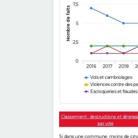
7,5
Nombre de faits
5
2,5
0
2016
2017
2018
2
Vols et cambriolages
Violences contre des p
Escroqueries et fraudes
Classement : destructions et dégrad
par ville
Si dans une commune, moins de cinq f