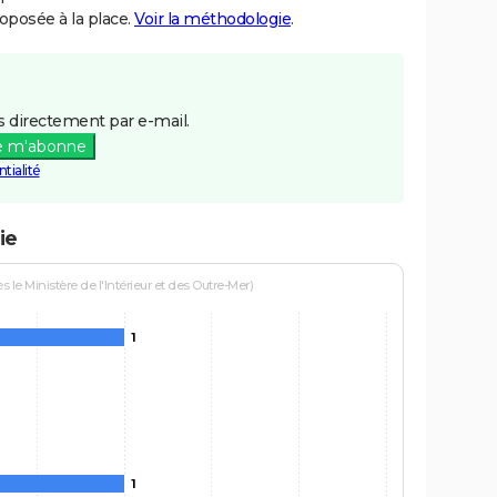
posée à la place.
Voir la méthodologie
.
 directement par e-mail.
e m'abonne
tialité
ie
le Ministère de l'Intérieur et des Outre-Mer)
1
1