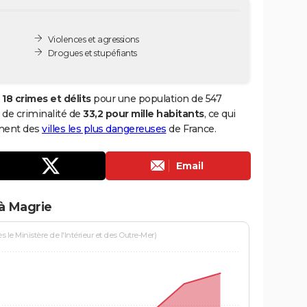
Violences et agressions
Drogues et stupéfiants
e
18 crimes et délits
pour une population de 547
x de criminalité de
33,2 pour mille habitants
, ce qui
ement des
villes les plus dangereuses
de France.
Email
à Magrie
le Ministère de l'Intérieur et des Outre-Mer)