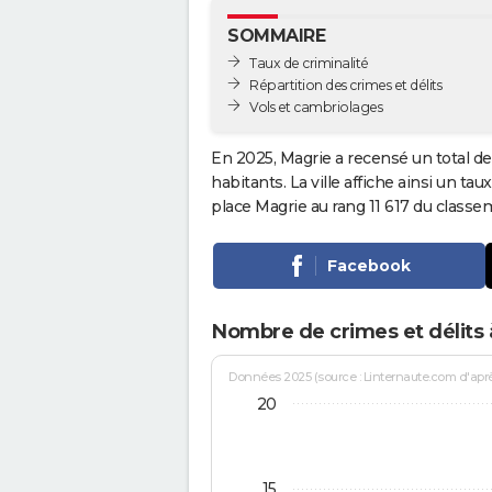
SOMMAIRE
Taux de criminalité
Répartition des crimes et délits
Vols et cambriolages
En 2025, Magrie a recensé un total d
habitants. La ville affiche ainsi un tau
place Magrie au rang 11 617 du class
Facebook
Nombre de crimes et délits 
Données 2025 (source : Linternaute.com d'après 
20
15