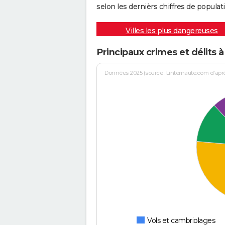
selon les dernièrs chiffres de populati
Villes les plus dangereuses
Principaux crimes et délits 
Données 2025 (source : Linternaute.com d'après 
Vols et cambriolages