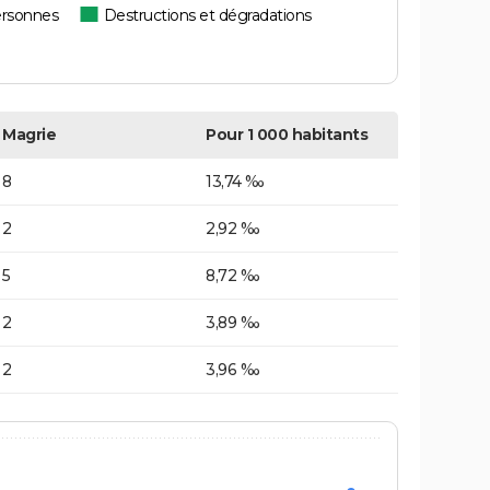
ersonnes
Destructions et dégradations
Magrie
Pour 1 000 habitants
8
13,74 ‰
2
2,92 ‰
5
8,72 ‰
2
3,89 ‰
2
3,96 ‰