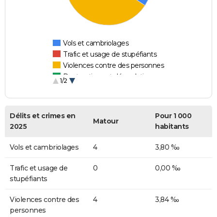
Vols et cambriolages
Trafic et usage de stupéfiants
Violences contre des personnes
Destructions et dégradations
1/2
Escroqueries et fraudes
Délits et crimes en
Pour 1 000
Matour
2025
habitants
Vols et cambriolages
4
3,80 ‰
Trafic et usage de
0
0,00 ‰
stupéfiants
Violences contre des
4
3,84 ‰
personnes