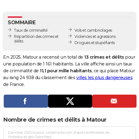
City break
Voyage de noces
Climat
Destinations
Voyage nature
Forum
+
PHOTO
GUIDES D'ACHAT
SOMMAIRE
Taux de criminalité
Vols et cambriolages
BONS PLANS
Répartition des crimes et
Violences et agressions
délits
Drogues et stupéfiants
CARTE DE VOEUX
Carte Bonne année
Carte Pâques
Carte de Noël
Carte Saint-Valentin
Carte d'anniversaire
En 2025, Matour a recensé un total de
13 crimes et délits
pour
DICTIONNAIRE
une population de 1 161 habitants. La ville affiche ainsi un taux
Biographies
Expressions
Dictionnaire
Citations
Proverbes
de criminalité de
11,1 pour mille habitants
, ce qui place Matour
PROGRAMME TV
au rang 24 938 du classement des
villes les plus dangereuses
COPAINS D'AVANT
de France.
Se connecter
Collèges
Universités
Service militaire
S'inscrire
Lycées
Primaires
Entreprises
Avis de recherche
AVIS DE DÉCÈS
FORUM
Nombre de crimes et délits à Matour
Lifestyle
Sport
Television
Cinema
Bricolage
Culture
Auto
Voyage
Données 2025 (source : Linternaute.com d'après le Ministère de
l'Intérieur et des Outre-Mer)