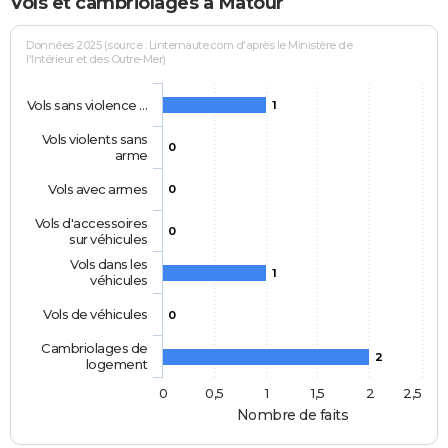
Vols et cambriolages à Matour
Données 2025 (source : Linternaute.com d'après le Ministère de
l'Intérieur et des Outre-Mer)
Vols sans violence …
1
Vols violents sans
0
arme
Vols avec armes
0
Vols d'accessoires
0
sur véhicules
Vols dans les
1
véhicules
Vols de véhicules
0
Cambriolages de
2
logement
0
0,5
1
1,5
2
2,5
Nombre de faits