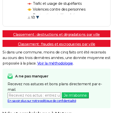
Trafic et usage de stupéfiants
Violences contre des personnes
Destructions et dégradations
1/2
Escroqueries et fraudes
Classement : destructions et dégradations par ville
Classement : fraudes et escroqueries par ville
Si dans une commune, moins de cinq faits ont été recensés
au cours des trois dernières années, une donnée moyenne est
proposée à la place.
Voir la méthodologie
.
A ne pas manquer
Recevez nos astuces et bons plans directement par e-
mail.
Je m'abonne
En savoir plus sur notre politique de confidentialité