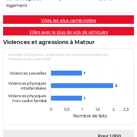
logement
Villes les plus cambriolées
Villes avec le plus de vols de véhicules
Violences et agressions à Matour
Données 2025 (source : Linternaute.com d'après le Ministère de
l'Intérieur et des Outre-Mer)
Violences sexuelles
1
Violences physiques
2
intrafamiliales
Violences physiques
1
hors cadre familial
0
0,5
1
1,5
2
2,5
Nombre de faits
Pour 1 000