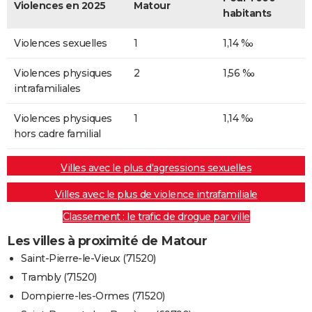
Violences en 2025
Matour
habitants
Violences sexuelles
1
1,14 ‰
Violences physiques
2
1,56 ‰
intrafamiliales
Violences physiques
1
1,14 ‰
hors cadre familial
Villes avec le plus d'agressions sexuelles
Villes avec le plus de violence intrafamiliale
Classement : le trafic de drogue par ville
Les villes à proximité de Matour
Saint-Pierre-le-Vieux (71520)
Trambly (71520)
Dompierre-les-Ormes (71520)