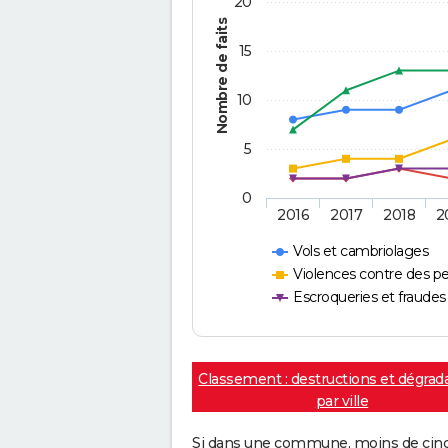
20
Nombre de faits
15
10
5
0
2016
2017
2018
2
Vols et cambriolages
Violences contre des p
Escroqueries et fraudes
Classement : destructions et dégrad
par ville
Si dans une commune, moins de cinq f