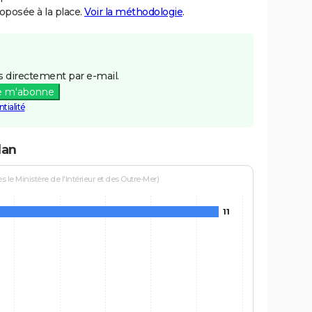
posée à la place.
Voir la méthodologie
.
 directement par e-mail.
e m'abonne
tialité
lan
le Ministère de l'Intérieur et des Outre-Mer)
11