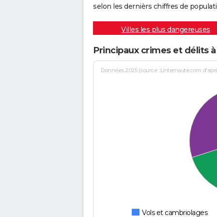
selon les dernièrs chiffres de populati
Villes les plus dangereuses
Principaux crimes et délits à
Données 2025 (source : Linternaute.com d'après 
Vols et cambriolages