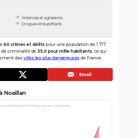
Violences et agressions
Drogues et stupéfiants
de
60 crimes et délits
pour une population de 1 717
x de criminalité de
35,0 pour mille habitants
, ce qui
ssement des
villes les plus dangereuses
de France.
Email
à Noaillan
le Ministère de l'Intérieur et des Outre-Mer)