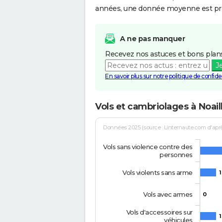
années, une donnée moyenne est pro
A ne pas manquer
Recevez nos astuces et bons plans
J
En savoir plus sur notre politique de confiden
Vols et cambriolages à Noail
Données 2025 (source : Linternaute.com d'après 
Vols sans violence contre des
personnes
Vols violents sans arme
1
Vols avec armes
0
Vols d'accessoires sur
1
véhicules