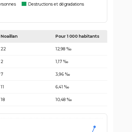
ersonnes
Destructions et dégradations
Noaillan
Pour 1 000 habitants
22
12,98 ‰
2
1,17 ‰
7
3,96 ‰
11
6,41 ‰
18
10,48 ‰