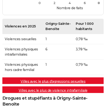
0
2
4
6
8
Nombre de faits
Origny-Sainte-
Pour 1 000
Violences en 2025
Benoite
habitants
Violences sexuelles
1
0,78 ‰
Violences physiques
6
3,78 ‰
intrafamiliales
Violences physiques
1
0,79 ‰
hors cadre familial
Villes avec le plus d'agressions sexuelles
Villes avec le plus de violence intrafamiliale
Drogues et stupéfiants à Origny-Sainte-
Benoite