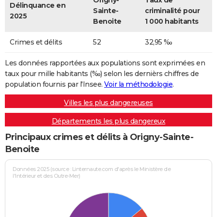
Origny-
Taux de
Délinquance en
Sainte-
criminalité pour
2025
Benoite
1 000 habitants
Crimes et délits
52
32,95 ‰
Les données rapportées aux populations sont exprimées en
taux pour mille habitants (‰) selon les dernièrs chiffres de
population fournis par l'Insee.
Voir la méthodologie
.
Villes les plus dangereuses
Départements les plus dangereux
Principaux crimes et délits à Origny-Sainte-
Benoite
Données 2025 (source : Linternaute.com d'après le Ministère de
l'Intérieur et des Outre-Mer)