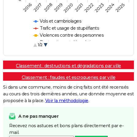
2018
2023
2017
2022
2016
2021
2020
2025
2019
2024
Vols et cambriolages
Trafic et usage de stupéfiants
Violences contre des personnes
Destructions et dégradations
1/2
Escroqueries et fraudes
Classement : destructions et dégradations par ville
Classement : fraudes et escroqueries par ville
Si dans une commune, moins de cinq faits ont été recensés
au cours des trois dernières années, une donnée moyenne est
proposée à la place.
Voir la méthodologie
.
A ne pas manquer
Recevez nos astuces et bons plans directement par e-
mail.