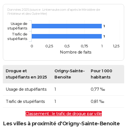
Données 2025 (source : Linternaute.com d'après le Ministère de
l'Intérieur et des Outre-Mer)
Usage de
1
stupéfiants
Trafic de
1
stupéfiants
0
0,25
0,5
0,75
1
1,25
Nombre de faits
Drogue et
Origny-Sainte-
Pour 1 000
stupéfiants en 2025
Benoite
habitants
Usage de stupéfiants
1
0,77 ‰
Trafic de stupéfiants
1
0,81 ‰
Classement : le trafic de drogue par ville
Les villes à proximité d'Origny-Sainte-Benoite