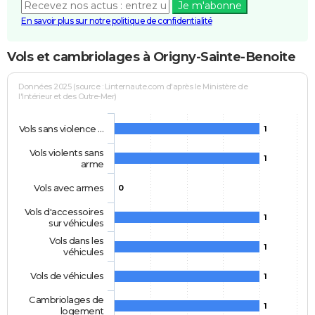
Je m'abonne
En savoir plus sur notre politique de confidentialité
Vols et cambriolages à Origny-Sainte-Benoite
Données 2025 (source : Linternaute.com d'après le Ministère de
l'Intérieur et des Outre-Mer)
Vols sans violence …
1
Vols violents sans
1
arme
Vols avec armes
0
Vols d'accessoires
1
sur véhicules
Vols dans les
1
véhicules
Vols de véhicules
1
Cambriolages de
1
logement