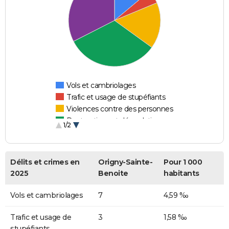
Vols et cambriolages
Trafic et usage de stupéfiants
Violences contre des personnes
Destructions et dégradations
1/2
Escroqueries et fraudes
Délits et crimes en
Origny-Sainte-
Pour 1 000
2025
Benoite
habitants
Vols et cambriolages
7
4,59 ‰
Trafic et usage de
3
1,58 ‰
stupéfiants