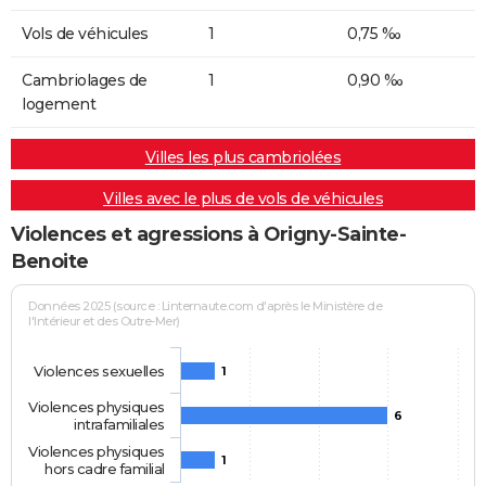
Vols de véhicules
1
0,75 ‰
Cambriolages de
1
0,90 ‰
logement
Villes les plus cambriolées
Villes avec le plus de vols de véhicules
Violences et agressions à Origny-Sainte-
Benoite
Données 2025 (source : Linternaute.com d'après le Ministère de
l'Intérieur et des Outre-Mer)
Violences sexuelles
1
Violences physiques
6
intrafamiliales
Violences physiques
1
hors cadre familial