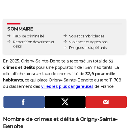
City break
Voyage de noces
Climat
Destinations
Voyage nature
Forum
+
PHOTO
GUIDES D'ACHAT
SOMMAIRE
BONS PLANS
Taux de criminalité
Vols et cambriolages
CARTE DE VOEUX
Répartition des crimes et
Violences et agressions
délits
Drogues et stupéfiants
Carte Bonne année
Carte Pâques
Carte de Noël
Carte Saint-Valentin
Carte d'anniversaire
DICTIONNAIRE
En 2025, Origny-Sainte-Benoite a recensé un total de
52
Biographies
Expressions
Dictionnaire
Citations
Proverbes
PROGRAMME TV
crimes et délits
pour une population de 1 587 habitants. La
ville affiche ainsi un taux de criminalité de
32,9 pour mille
COPAINS D'AVANT
habitants
, ce qui place Origny-Sainte-Benoite au rang 11 768
du classement des
villes les plus dangereuses
de France.
Se connecter
Collèges
Universités
Service militaire
S'inscrire
Lycées
Primaires
Entreprises
Avis de recherche
AVIS DE DÉCÈS
FORUM
Lifestyle
Sport
Television
Cinema
Bricolage
Culture
Auto
Voyage
Nombre de crimes et délits à Origny-Sainte-
Benoite