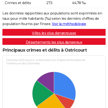
Crimes et délits
273
44,78 ‰
Les données rapportées aux populations sont exprimées en
taux pour mille habitants (‰) selon les dernièrs chiffres de
population fournis par l'Insee.
Voir la méthodologie
.
Villes les plus dangereuses
Départements les plus dangereux
Principaux crimes et délits à Ostricourt
Données 2025 (source : Linternaute.com d'après le Ministère de
l'Intérieur et des Outre-Mer)