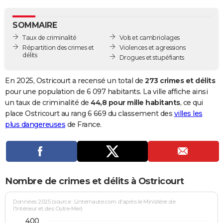
City break
Voyage de noces
Climat
Destinations
Voyage nature
Forum
+
PHOTO
SOMMAIRE
GUIDES D'ACHAT
Taux de criminalité
Vols et cambriolages
Répartition des crimes et
Violences et agressions
BONS PLANS
délits
Drogues et stupéfiants
CARTE DE VOEUX
En 2025, Ostricourt a recensé un total de
273 crimes et délits
Carte Bonne année
Carte Pâques
Carte de Noël
Carte Saint-Valentin
Carte d'anniversaire
pour une population de 6 097 habitants. La ville affiche ainsi
DICTIONNAIRE
un taux de criminalité de
44,8 pour mille habitants
, ce qui
Biographies
Expressions
Dictionnaire
Citations
Proverbes
place Ostricourt au rang 6 669 du classement des
villes les
PROGRAMME TV
plus dangereuses
de France.
COPAINS D'AVANT
Se connecter
Collèges
Universités
Service militaire
S'inscrire
Lycées
Primaires
Entreprises
Avis de recherche
AVIS DE DÉCÈS
FORUM
Nombre de crimes et délits à Ostricourt
Lifestyle
Sport
Television
Cinema
Bricolage
Culture
Auto
Voyage
Données 2025 (source : Linternaute.com d'après le Ministère de
l'Intérieur et des Outre-Mer)
400