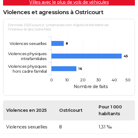
Villes avec le plus de vols de véhicules
Violences et agressions à Ostricourt
Données 2025 (source : Linternaute.com d'après le Ministère de
l'Intérieur et des Outre-Mer)
Violences sexuelles
8
Violences physiques
45
intrafamiliales
Violences physiques
16
hors cadre familial
0
10
20
30
40
50
Nombre de faits
Pour 1 000
Violences en 2025
Ostricourt
habitants
Violences sexuelles
8
1,31 ‰