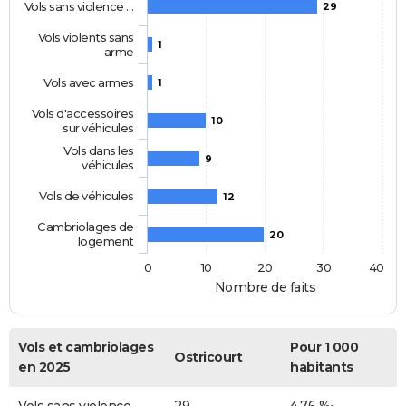
Vols sans violence …
29
Vols violents sans
1
arme
Vols avec armes
1
Vols d'accessoires
10
sur véhicules
Vols dans les
9
véhicules
Vols de véhicules
12
Cambriolages de
20
logement
0
10
20
30
40
Nombre de faits
Vols et cambriolages
Pour 1 000
Ostricourt
en 2025
habitants
Vols sans violence
29
4,76 ‰