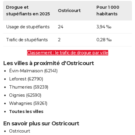
Drogue et
Pour 1 000
Ostricourt
stupéfiants en 2025
habitants
Usage de stupéfiants
24
3,94 ‰
Trafic de stupéfiants
2
0,28 ‰
Classement : le trafic de drogue par ville
Les villes à proximité d'Ostricourt
Évin-Malmaison (62141)
Leforest (62790)
Thumeries (59239)
Oignies (62590)
Wahagnies (59261)
Toutes les villes
En savoir plus sur Ostricourt
Ostricourt