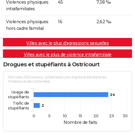
Violences physiques
45
7,38 ‰
intrafamiliales
Violences physiques
16
2,62 ‰
hors cadre familial
Villes avec le plus d'agressions sexuelles
Villes avec le plus de violence intrafamiliale
Drogues et stupéfiants à Ostricourt
Données 2025 (source : Linternaute.com d'après le Ministère de
l'Intérieur et des Outre-Mer)
Usage de
24
stupéfiants
Trafic de
2
stupéfiants
0
5
10
15
20
25
30
Nombre de faits