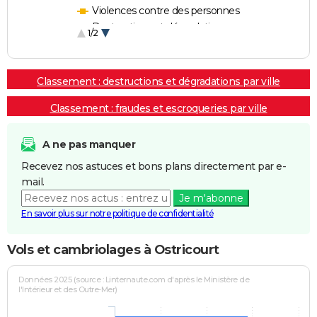
Violences contre des personnes
Destructions et dégradations
1/2
Escroqueries et fraudes
Classement : destructions et dégradations par ville
Classement : fraudes et escroqueries par ville
A ne pas manquer
Recevez nos astuces et bons plans directement par e-
mail.
Je m'abonne
En savoir plus sur notre politique de confidentialité
Vols et cambriolages à Ostricourt
Données 2025 (source : Linternaute.com d'après le Ministère de
l'Intérieur et des Outre-Mer)