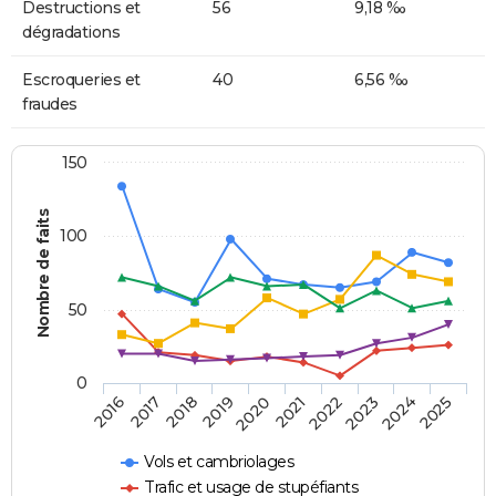
Destructions et
56
9,18 ‰
dégradations
Escroqueries et
40
6,56 ‰
fraudes
150
Nombre de faits
100
50
0
2018
2023
2019
2024
2020
2025
2016
2021
2017
2022
Vols et cambriolages
Trafic et usage de stupéfiants