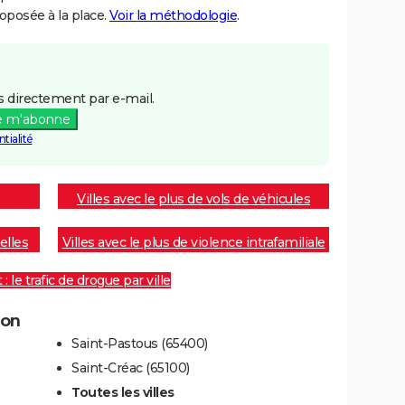
posée à la place.
Voir la méthodologie
.
 directement par e-mail.
e m'abonne
tialité
Villes avec le plus de vols de véhicules
elles
Villes avec le plus de violence intrafamiliale
 le trafic de drogue par ville
don
Saint-Pastous (65400)
Saint-Créac (65100)
Toutes les villes