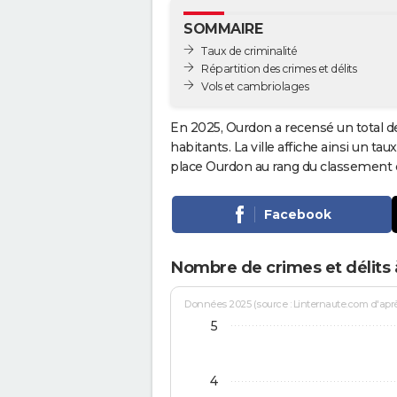
SOMMAIRE
Taux de criminalité
Répartition des crimes et délits
Vols et cambriolages
En 2025, Ourdon a recensé un total 
habitants. La ville affiche ainsi un tau
place Ourdon au rang du classement
Facebook
Nombre de crimes et délits
Données 2025 (source : Linternaute.com d'après 
5
4