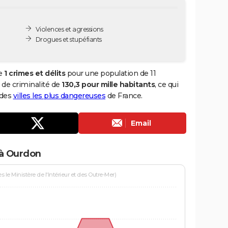
Violences et agressions
Drogues et stupéfiants
de
1 crimes et délits
pour une population de 11
x de criminalité de
130,3 pour mille habitants
, ce qui
 des
villes les plus dangereuses
de France.
Email
 à Ourdon
le Ministère de l'Intérieur et des Outre-Mer)