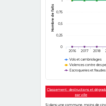
1
Nombre de faits
0,75
0,5
0,25
0
2016
2017
2018
Vols et cambriolages
Violences contre des p
Escroqueries et fraudes
Classement : destructions et dégrad
par ville
Si dans une commune, moins de cinq f