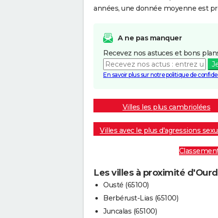
années, une donnée moyenne est pro
A ne pas manquer
Recevez nos astuces et bons plans
J
En savoir plus sur notre politique de confiden
Villes les plus cambriolées
Villes avec le plus d'agressions sexu
Classement :
Les villes à proximité d'Our
Ousté (65100)
Berbérust-Lias (65100)
Juncalas (65100)