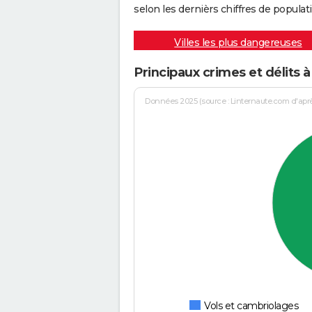
selon les dernièrs chiffres de populati
Villes les plus dangereuses
Principaux crimes et délits 
Données 2025 (source : Linternaute.com d'après 
Vols et cambriolages