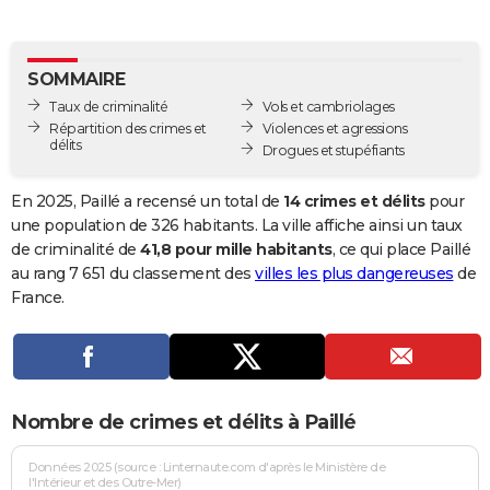
City break
Voyage de noces
Climat
Destinations
Voyage nature
Forum
+
PHOTO
GUIDES D'ACHAT
SOMMAIRE
Taux de criminalité
Vols et cambriolages
BONS PLANS
Répartition des crimes et
Violences et agressions
délits
Drogues et stupéfiants
CARTE DE VOEUX
Carte Bonne année
Carte Pâques
Carte de Noël
Carte Saint-Valentin
Carte d'anniversaire
En 2025, Paillé a recensé un total de
14 crimes et délits
pour
DICTIONNAIRE
une population de 326 habitants. La ville affiche ainsi un taux
Biographies
Expressions
Dictionnaire
Citations
Proverbes
de criminalité de
41,8 pour mille habitants
, ce qui place Paillé
PROGRAMME TV
au rang 7 651 du classement des
villes les plus dangereuses
de
COPAINS D'AVANT
France.
Se connecter
Collèges
Universités
Service militaire
S'inscrire
Lycées
Primaires
Entreprises
Avis de recherche
AVIS DE DÉCÈS
FORUM
Nombre de crimes et délits à Paillé
Lifestyle
Sport
Television
Cinema
Bricolage
Culture
Auto
Voyage
Données 2025 (source : Linternaute.com d'après le Ministère de
l'Intérieur et des Outre-Mer)