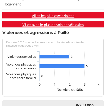
logement
Villes les plus cambriolées
Villes avec le plus de vols de véhicules
Violences et agressions à Paillé
Données 2025 (source : Linternaute.com d'après le Ministère de
l'Intérieur et des Outre-Mer)
Violences sexuelles
2
Violences physiques
3
intrafamiliales
Violences physiques
0
hors cadre familial
0
1
2
3
4
Nombre de faits
Pour 1 000