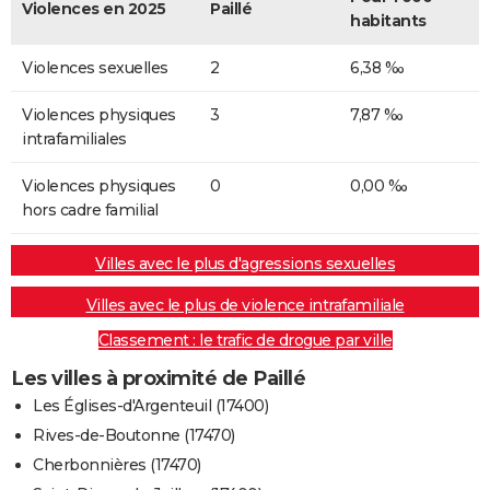
Violences en 2025
Paillé
habitants
Violences sexuelles
2
6,38 ‰
Violences physiques
3
7,87 ‰
intrafamiliales
Violences physiques
0
0,00 ‰
hors cadre familial
Villes avec le plus d'agressions sexuelles
Villes avec le plus de violence intrafamiliale
Classement : le trafic de drogue par ville
Les villes à proximité de Paillé
Les Églises-d'Argenteuil (17400)
Rives-de-Boutonne (17470)
Cherbonnières (17470)