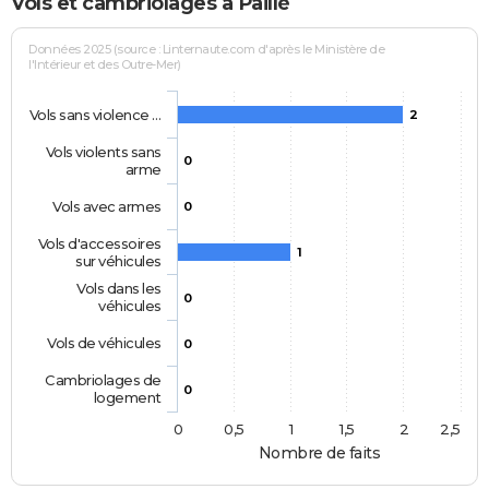
Vols et cambriolages à Paillé
Données 2025 (source : Linternaute.com d'après le Ministère de
l'Intérieur et des Outre-Mer)
Vols sans violence …
2
Vols violents sans
0
arme
Vols avec armes
0
Vols d'accessoires
1
sur véhicules
Vols dans les
0
véhicules
Vols de véhicules
0
Cambriolages de
0
logement
0
0,5
1
1,5
2
2,5
Nombre de faits