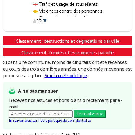
Trafic et usage de stupéfiants
Violences contre des personnes
Destructions et dégradations
1/2
Escroqueries et fraudes
Classement : destructions et dégradations par ville
Classement : fraudes et escroqueries par ville
Si dans une commune, moins de cinq faits ont été recensés
au cours des trois dernières années, une donnée moyenne est
proposée à la place.
Voir la méthodologie
.
A ne pas manquer
Recevez nos astuces et bons plans directement par e-
mail.
Je m'abonne
En savoir plus sur notre politique de confidentialité