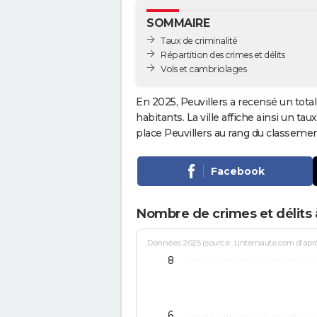
SOMMAIRE
Taux de criminalité
Répartition des crimes et délits
Vols et cambriolages
En 2025, Peuvillers a recensé un tota
habitants. La ville affiche ainsi un tau
place Peuvillers au rang du classeme
Facebook
Nombre de crimes et délits à
Données 2025 (source : Linternaute.com d'après 
8
6