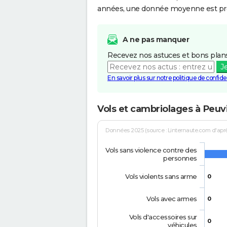
années, une donnée moyenne est pro
A ne pas manquer
Recevez nos astuces et bons plans
J
En savoir plus sur notre politique de confiden
Vols et cambriolages à Peuvi
Données 2025 (source : Linternaute.com d'après 
Vols sans violence contre des
personnes
Vols violents sans arme
0
Vols avec armes
0
Vols d'accessoires sur
0
véhicules