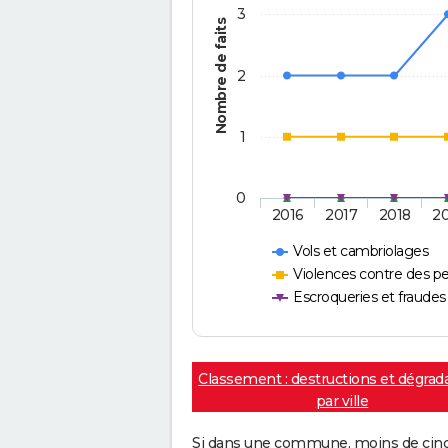
3
Nombre de faits
2
1
0
2016
2017
2018
2
Vols et cambriolages
Violences contre des p
Escroqueries et fraudes
Classement : destructions et dégrad
par ville
Si dans une commune, moins de cinq f