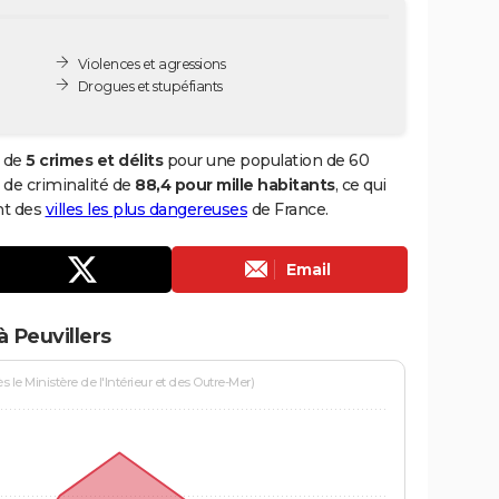
Violences et agressions
Drogues et stupéfiants
l de
5 crimes et délits
pour une population de 60
x de criminalité de
88,4 pour mille habitants
, ce qui
nt des
villes les plus dangereuses
de France.
Email
 Peuvillers
le Ministère de l'Intérieur et des Outre-Mer)