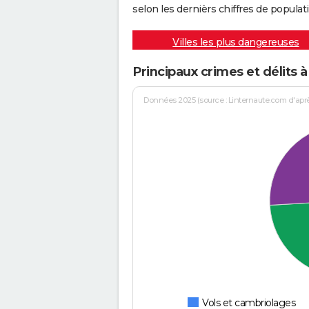
selon les dernièrs chiffres de populati
Villes les plus dangereuses
Principaux crimes et délits à
Données 2025 (source : Linternaute.com d'après 
Vols et cambriolages