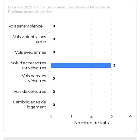
Données 2025 (source : Linternaute.com d'après le Ministère de
l'Intérieur et des Outre-Mer)
Vols sans violence …
0
Vols violents sans
0
arme
Vols avec armes
0
Vols d'accessoires
3
sur véhicules
Vols dans les
0
véhicules
Vols de véhicules
0
Cambriolages de
0
logement
0
1
2
3
4
Nombre de faits