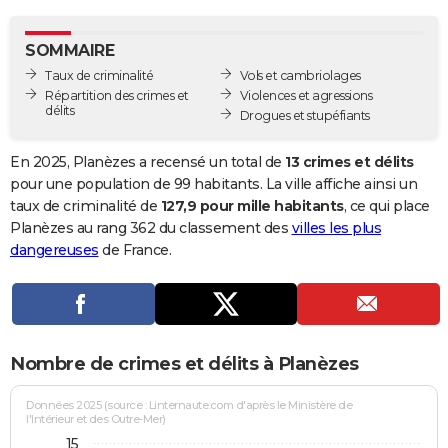
City break
Voyage de noces
Climat
Destinations
Voyage nature
Forum
+
PHOTO
SOMMAIRE
GUIDES D'ACHAT
Taux de criminalité
Vols et cambriolages
Répartition des crimes et
Violences et agressions
BONS PLANS
délits
Drogues et stupéfiants
CARTE DE VOEUX
En 2025, Planèzes a recensé un total de
13 crimes et délits
Carte Bonne année
Carte Pâques
Carte de Noël
Carte Saint-Valentin
Carte d'anniversaire
pour une population de 99 habitants. La ville affiche ainsi un
DICTIONNAIRE
taux de criminalité de
127,9 pour mille habitants
, ce qui place
Biographies
Expressions
Dictionnaire
Citations
Proverbes
Planèzes au rang 362 du classement des
villes les plus
PROGRAMME TV
dangereuses
de France.
COPAINS D'AVANT
Se connecter
Collèges
Universités
Service militaire
S'inscrire
Lycées
Primaires
Entreprises
Avis de recherche
AVIS DE DÉCÈS
FORUM
Nombre de crimes et délits à Planèzes
Lifestyle
Sport
Television
Cinema
Bricolage
Culture
Auto
Voyage
Données 2025 (source : Linternaute.com d'après le Ministère de
l'Intérieur et des Outre-Mer)
15