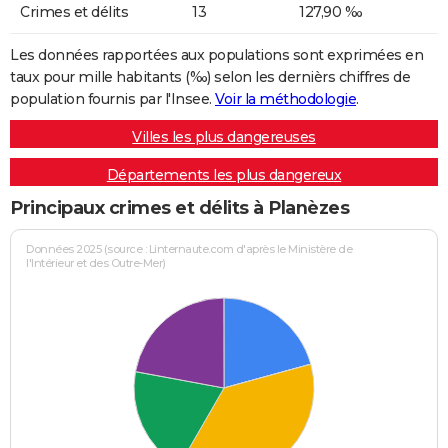
Crimes et délits
13
127,90 ‰
Les données rapportées aux populations sont exprimées en
taux pour mille habitants (‰) selon les dernièrs chiffres de
population fournis par l'Insee.
Voir la méthodologie
.
Villes les plus dangereuses
Départements les plus dangereux
Principaux crimes et délits à Planèzes
Données 2025 (source : Linternaute.com d'après le Ministère de
l'Intérieur et des Outre-Mer)