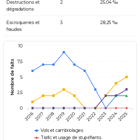
Destructions et
2
25,04 ‰
dégradations
Escroqueries et
3
28,25 ‰
fraudes
10
Nombre de faits
7,5
5
2,5
0
2018
2023
2020
2025
2017
2022
2019
2024
2016
2021
Vols et cambriolages
Trafic et usage de stupéfiants