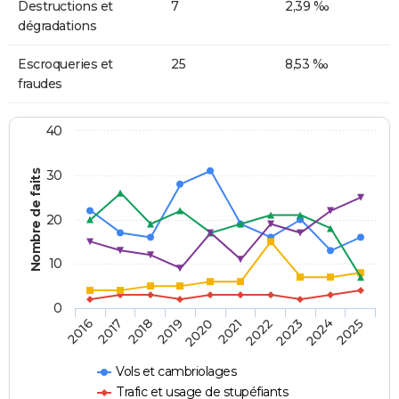
Destructions et
7
2,39 ‰
dégradations
Escroqueries et
25
8,53 ‰
fraudes
40
Nombre de faits
30
20
10
0
2018
2023
2017
2022
2016
2021
2020
2025
2019
2024
Vols et cambriolages
Trafic et usage de stupéfiants