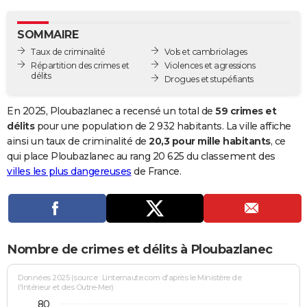
City break
Voyage de noces
Climat
Destinations
Voyage nature
Forum
+
PHOTO
SOMMAIRE
GUIDES D'ACHAT
Taux de criminalité
Vols et cambriolages
Répartition des crimes et
Violences et agressions
BONS PLANS
délits
Drogues et stupéfiants
CARTE DE VOEUX
En 2025, Ploubazlanec a recensé un total de
59 crimes et
Carte Bonne année
Carte Pâques
Carte de Noël
Carte Saint-Valentin
Carte d'anniversaire
délits
pour une population de 2 932 habitants. La ville affiche
DICTIONNAIRE
ainsi un taux de criminalité de
20,3 pour mille habitants
, ce
Biographies
Expressions
Dictionnaire
Citations
Proverbes
qui place Ploubazlanec au rang 20 625 du classement des
PROGRAMME TV
villes les plus dangereuses
de France.
COPAINS D'AVANT
Se connecter
Collèges
Universités
Service militaire
S'inscrire
Lycées
Primaires
Entreprises
Avis de recherche
AVIS DE DÉCÈS
FORUM
Nombre de crimes et délits à Ploubazlanec
Lifestyle
Sport
Television
Cinema
Bricolage
Culture
Auto
Voyage
Données 2025 (source : Linternaute.com d'après le Ministère de
l'Intérieur et des Outre-Mer)
80