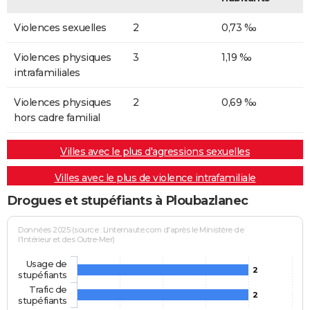
Violences sexuelles
2
0,73 ‰
Violences physiques
3
1,19 ‰
intrafamiliales
Violences physiques
2
0,69 ‰
hors cadre familial
Villes avec le plus d'agressions sexuelles
Villes avec le plus de violence intrafamiliale
Drogues et stupéfiants à Ploubazlanec
Données 2025 (source : Linternaute.com d'après le Ministère de
l'Intérieur et des Outre-Mer)
Usage de
2
stupéfiants
Trafic de
2
stupéfiants