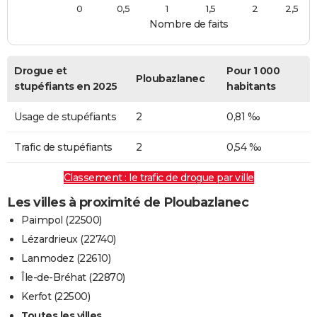
0
0,5
1
1,5
2
2,5
Nombre de faits
Drogue et
Pour 1 000
Ploubazlanec
stupéfiants en 2025
habitants
Usage de stupéfiants
2
0,81 ‰
Trafic de stupéfiants
2
0,54 ‰
Classement : le trafic de drogue par ville
Les villes à proximité de Ploubazlanec
Paimpol (22500)
Lézardrieux (22740)
Lanmodez (22610)
Île-de-Bréhat (22870)
Kerfot (22500)
Toutes les villes