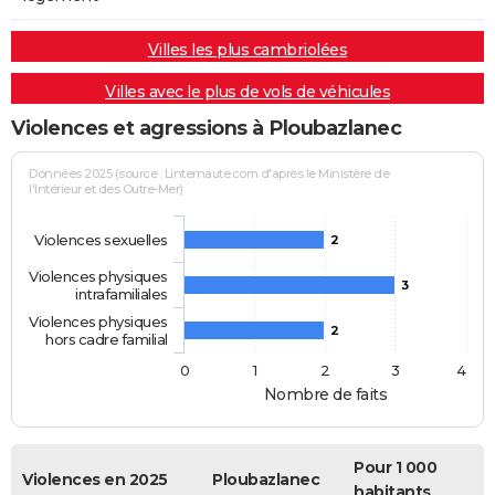
Villes les plus cambriolées
Villes avec le plus de vols de véhicules
Violences et agressions à Ploubazlanec
Données 2025 (source : Linternaute.com d'après le Ministère de
l'Intérieur et des Outre-Mer)
Violences sexuelles
2
Violences physiques
3
intrafamiliales
Violences physiques
2
hors cadre familial
0
1
2
3
4
Nombre de faits
Pour 1 000
Violences en 2025
Ploubazlanec
habitants