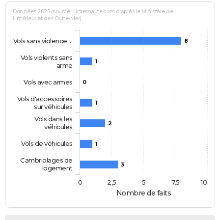
Données 2025 (source : Linternaute.com d'après le Ministère de
l'Intérieur et des Outre-Mer)
Vols sans violence …
8
Vols violents sans
1
arme
Vols avec armes
0
Vols d'accessoires
1
sur véhicules
Vols dans les
2
véhicules
Vols de véhicules
1
Cambriolages de
3
logement
0
2,5
5
7,5
10
Nombre de faits