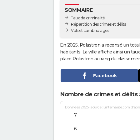
SOMMAIRE
Taux de criminalité
Répartition des crimes et délits
Vols et cambriolages
En 2025, Polastron a recensé un tota
habitants. La ville affiche ainsi un tau
place Polastron au rang du classeme
Facebook
Nombre de crimes et délits 
Données 2025 (source : Linternaute.com d'après 
7
6