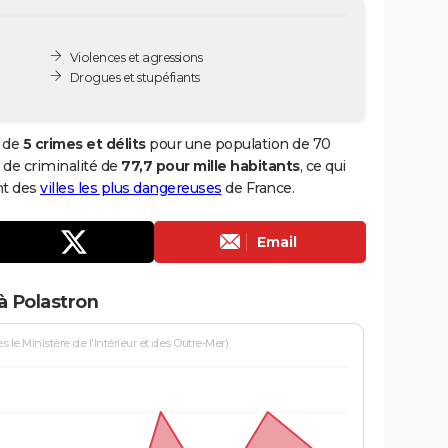
Violences et agressions
Drogues et stupéfiants
l de
5 crimes et délits
pour une population de 70
x de criminalité de
77,7 pour mille habitants
, ce qui
nt des
villes les plus dangereuses
de France.
Email
à Polastron
le Ministère de l'Intérieur et des Outre-Mer)