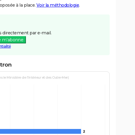
posée à la place.
Voir la méthodologie
.
 directement par e-mail.
e m'abonne
tialité
stron
le Ministère de l'Intérieur et des Outre-Mer)
2