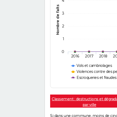
4
Nombre de faits
3
2
1
0
2016
2017
2018
2
Vols et cambriolages
Violences contre des p
Escroqueries et fraudes
Classement : destructions et dégrad
par ville
Si dans une commune, moins de cinq f