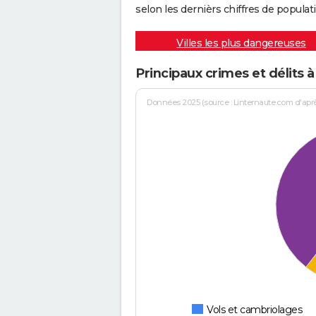
selon les dernièrs chiffres de populati
Villes les plus dangereuses
Principaux crimes et délits 
Données 2025 (source : Linternaute.com d'après 
Vols et cambriolages