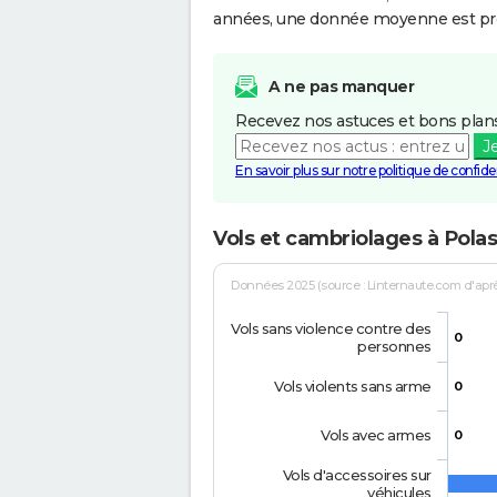
années, une donnée moyenne est pro
A ne pas manquer
Recevez nos astuces et bons plans
J
En savoir plus sur notre politique de confiden
Vols et cambriolages à Pola
Données 2025 (source : Linternaute.com d'après 
Vols sans violence contre des
0
personnes
Vols violents sans arme
0
Vols avec armes
0
Vols d'accessoires sur
véhicules