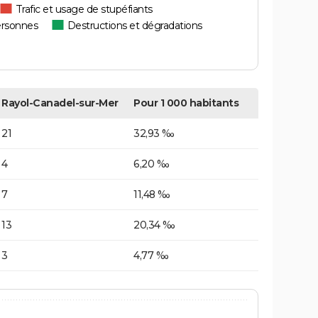
Trafic et usage de stupéfiants
ersonnes
Destructions et dégradations
Rayol-Canadel-sur-Mer
Pour 1 000 habitants
21
32,93 ‰
4
6,20 ‰
7
11,48 ‰
13
20,34 ‰
3
4,77 ‰