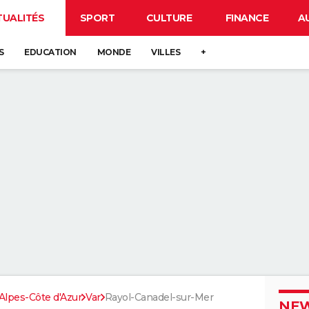
TUALITÉS
SPORT
CULTURE
FINANCE
A
S
EDUCATION
MONDE
VILLES
+
lpes-Côte d'Azur
Var
Rayol-Canadel-sur-Mer
NEW