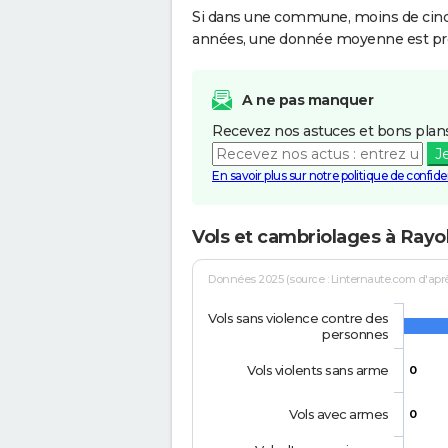
Si dans une commune, moins de cinq f
années, une donnée moyenne est pro
A ne pas manquer
Recevez nos astuces et bons plans
J
En savoir plus sur notre politique de confiden
Vols et cambriolages à Rayo
Données 2025 (source : Linternaute.com d'après 
Vols sans violence contre des
personnes
Vols violents sans arme
0
Vols avec armes
0