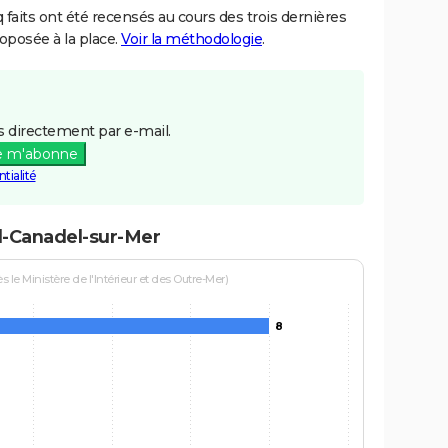
aits ont été recensés au cours des trois dernières
posée à la place.
Voir la méthodologie
.
 directement par e-mail.
e m'abonne
tialité
l-Canadel-sur-Mer
le Ministère de l'Intérieur et des Outre-Mer)
8