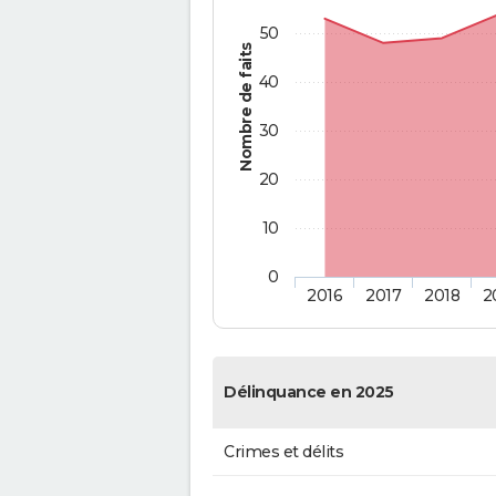
50
Nombre de faits
40
30
20
10
0
2016
2017
2018
2
Délinquance en 2025
Crimes et délits