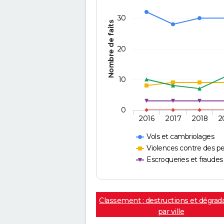
30
Nombre de faits
20
10
0
2016
2017
2018
2
Vols et cambriolages
Violences contre des p
Escroqueries et fraudes
Classement : destructions et dégrad
par ville