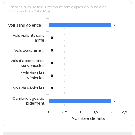
Données 2025 (source : Linternaute.com d'après le Ministère de
l'Intérieur et des Outre-Mer)
Vols sans violence …
2
Vols violents sans
0
arme
Vols avec armes
0
Vols d'accessoires
0
sur véhicules
Vols dans les
0
véhicules
Vols de véhicules
0
Cambriolages de
2
logement
0
0,5
1
1,5
2
2,5
Nombre de faits