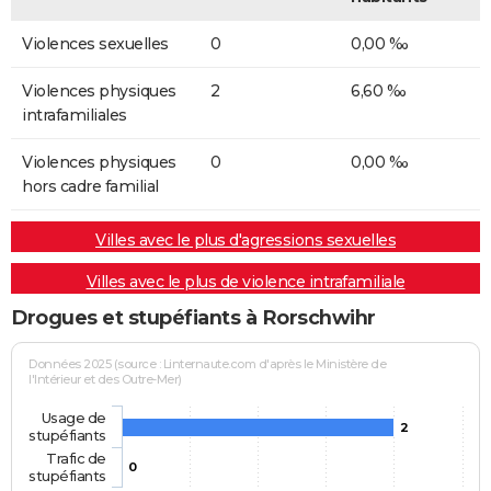
Violences sexuelles
0
0,00 ‰
Violences physiques
2
6,60 ‰
intrafamiliales
Violences physiques
0
0,00 ‰
hors cadre familial
Villes avec le plus d'agressions sexuelles
Villes avec le plus de violence intrafamiliale
Drogues et stupéfiants à Rorschwihr
Données 2025 (source : Linternaute.com d'après le Ministère de
l'Intérieur et des Outre-Mer)
Usage de
2
stupéfiants
Trafic de
0
stupéfiants