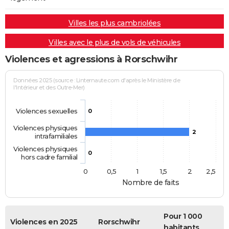
Villes les plus cambriolées
Villes avec le plus de vols de véhicules
Violences et agressions à Rorschwihr
Données 2025 (source : Linternaute.com d'après le Ministère de
l'Intérieur et des Outre-Mer)
Violences sexuelles
0
Violences physiques
2
intrafamiliales
Violences physiques
0
hors cadre familial
0
0,5
1
1,5
2
2,5
Nombre de faits
Pour 1 000
Violences en 2025
Rorschwihr
habitants