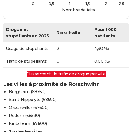
0
0,5
1
1,5
2
2,5
Nombre de faits
Drogue et
Pour 1 000
Rorschwihr
stupéfiants en 2025
habitants
Usage de stupéfiants
2
4,30 ‰
Trafic de stupéfiants
0
0,00 ‰
Classement : le trafic de drogue par ville
Les villes à proximité de Rorschwihr
Bergheim (68750)
Saint-Hippolyte (68590)
Orschwiller (67600)
Rodern (68590)
Kintzheim (67600)
Toutes les villes