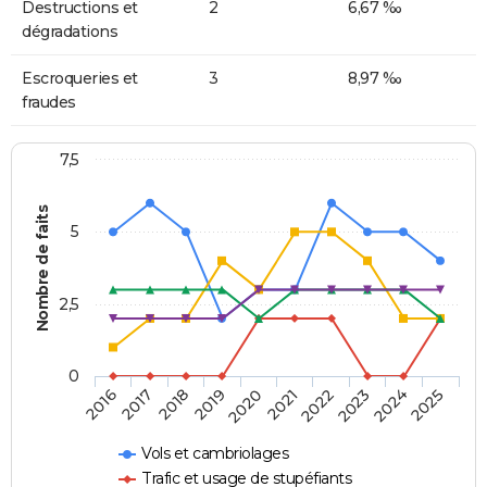
Destructions et
2
6,67 ‰
dégradations
Escroqueries et
3
8,97 ‰
fraudes
7,5
Nombre de faits
5
2,5
0
2018
2023
2020
2025
2017
2022
2019
2024
2016
2021
Vols et cambriolages
Trafic et usage de stupéfiants