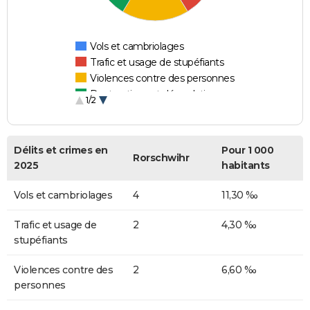
Vols et cambriolages
Trafic et usage de stupéfiants
Violences contre des personnes
Destructions et dégradations
1/2
Escroqueries et fraudes
Délits et crimes en
Pour 1 000
Rorschwihr
2025
habitants
Vols et cambriolages
4
11,30 ‰
Trafic et usage de
2
4,30 ‰
stupéfiants
Violences contre des
2
6,60 ‰
personnes