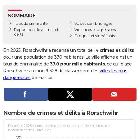
City break
Voyage de noces
Climat
Destinations
Voyage nature
Forum
+
PHOTO
SOMMAIRE
GUIDES D'ACHAT
Taux de criminalité
Vols et cambriolages
Répartition des crimes et
Violences et agressions
BONS PLANS
délits
Drogues et stupéfiants
CARTE DE VOEUX
En 2025, Rorschwihr a recensé un total de
14 crimes et délits
Carte Bonne année
Carte Pâques
Carte de Noël
Carte Saint-Valentin
Carte d'anniversaire
pour une population de 370 habitants. La ville affiche ainsi un
DICTIONNAIRE
taux de criminalité de
37,8 pour mille habitants
, ce qui place
Biographies
Expressions
Dictionnaire
Citations
Proverbes
Rorschwihr au rang 9 328 du classement des
villes les plus
PROGRAMME TV
dangereuses
de France.
COPAINS D'AVANT
Se connecter
Collèges
Universités
Service militaire
S'inscrire
Lycées
Primaires
Entreprises
Avis de recherche
AVIS DE DÉCÈS
FORUM
Nombre de crimes et délits à Rorschwihr
Lifestyle
Sport
Television
Cinema
Bricolage
Culture
Auto
Voyage
Données 2025 (source : Linternaute.com d'après le Ministère de
l'Intérieur et des Outre-Mer)
20