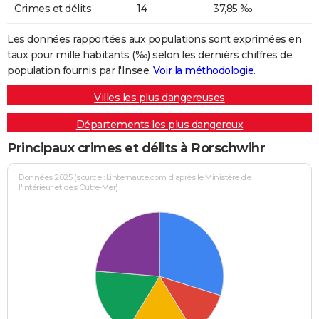
Crimes et délits
14
37,85 ‰
Les données rapportées aux populations sont exprimées en
taux pour mille habitants (‰) selon les dernièrs chiffres de
population fournis par l'Insee.
Voir la méthodologie
.
Villes les plus dangereuses
Départements les plus dangereux
Principaux crimes et délits à Rorschwihr
Données 2025 (source : Linternaute.com d'après le Ministère de
l'Intérieur et des Outre-Mer)