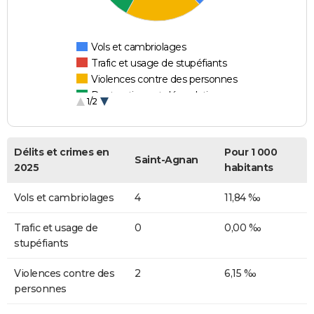
Vols et cambriolages
Trafic et usage de stupéfiants
Violences contre des personnes
Destructions et dégradations
1/2
Escroqueries et fraudes
Délits et crimes en
Pour 1 000
Saint-Agnan
2025
habitants
Vols et cambriolages
4
11,84 ‰
Trafic et usage de
0
0,00 ‰
stupéfiants
Violences contre des
2
6,15 ‰
personnes