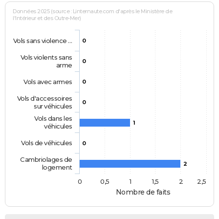
Données 2025 (source : Linternaute.com d'après le Ministère de
l'Intérieur et des Outre-Mer)
Vols sans violence …
0
Vols violents sans
0
arme
Vols avec armes
0
Vols d'accessoires
0
sur véhicules
Vols dans les
1
véhicules
Vols de véhicules
0
Cambriolages de
2
logement
0
0,5
1
1,5
2
2,5
Nombre de faits