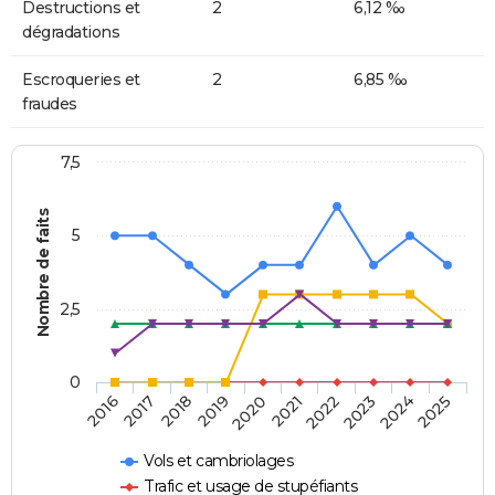
Destructions et
2
6,12 ‰
dégradations
Escroqueries et
2
6,85 ‰
fraudes
7,5
Nombre de faits
5
2,5
0
2018
2023
2020
2025
2017
2022
2019
2024
2016
2021
Vols et cambriolages
Trafic et usage de stupéfiants