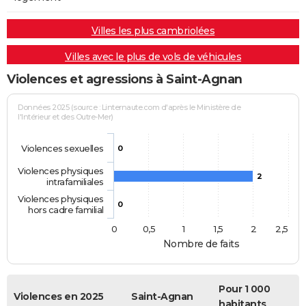
Villes les plus cambriolées
Villes avec le plus de vols de véhicules
Violences et agressions à Saint-Agnan
Données 2025 (source : Linternaute.com d'après le Ministère de
l'Intérieur et des Outre-Mer)
Violences sexuelles
0
Violences physiques
2
intrafamiliales
Violences physiques
0
hors cadre familial
0
0,5
1
1,5
2
2,5
Nombre de faits
Pour 1 000
Violences en 2025
Saint-Agnan
habitants