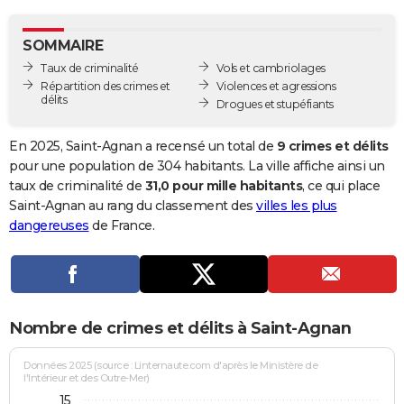
City break
Voyage de noces
Climat
Destinations
Voyage nature
Forum
+
PHOTO
SOMMAIRE
GUIDES D'ACHAT
Taux de criminalité
Vols et cambriolages
Répartition des crimes et
Violences et agressions
BONS PLANS
délits
Drogues et stupéfiants
CARTE DE VOEUX
En 2025, Saint-Agnan a recensé un total de
9 crimes et délits
Carte Bonne année
Carte Pâques
Carte de Noël
Carte Saint-Valentin
Carte d'anniversaire
pour une population de 304 habitants. La ville affiche ainsi un
DICTIONNAIRE
taux de criminalité de
31,0 pour mille habitants
, ce qui place
Biographies
Expressions
Dictionnaire
Citations
Proverbes
Saint-Agnan au rang du classement des
villes les plus
PROGRAMME TV
dangereuses
de France.
COPAINS D'AVANT
Se connecter
Collèges
Universités
Service militaire
S'inscrire
Lycées
Primaires
Entreprises
Avis de recherche
AVIS DE DÉCÈS
FORUM
Nombre de crimes et délits à Saint-Agnan
Lifestyle
Sport
Television
Cinema
Bricolage
Culture
Auto
Voyage
Données 2025 (source : Linternaute.com d'après le Ministère de
l'Intérieur et des Outre-Mer)
15