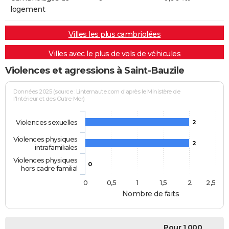
logement
Villes les plus cambriolées
Villes avec le plus de vols de véhicules
Violences et agressions à Saint-Bauzile
Données 2025 (source : Linternaute.com d'après le Ministère de
l'Intérieur et des Outre-Mer)
Violences sexuelles
2
Violences physiques
2
intrafamiliales
Violences physiques
0
hors cadre familial
0
0,5
1
1,5
2
2,5
Nombre de faits
Pour 1 000