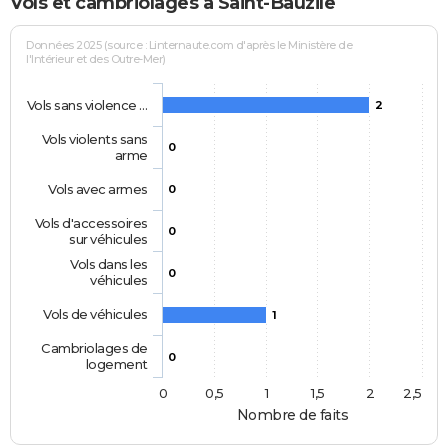
Vols et cambriolages à Saint-Bauzile
Données 2025 (source : Linternaute.com d'après le Ministère de
l'Intérieur et des Outre-Mer)
Vols sans violence …
2
Vols violents sans
0
arme
Vols avec armes
0
Vols d'accessoires
0
sur véhicules
Vols dans les
0
véhicules
Vols de véhicules
1
Cambriolages de
0
logement
0
0,5
1
1,5
2
2,5
Nombre de faits