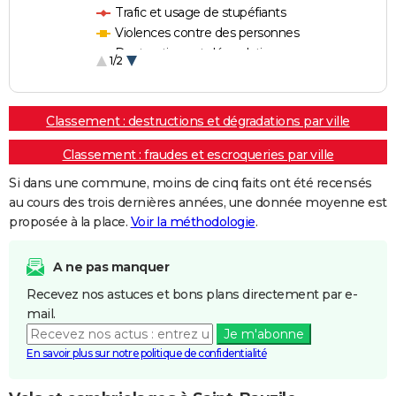
Trafic et usage de stupéfiants
Violences contre des personnes
Destructions et dégradations
1/2
Escroqueries et fraudes
Classement : destructions et dégradations par ville
Classement : fraudes et escroqueries par ville
Si dans une commune, moins de cinq faits ont été recensés
au cours des trois dernières années, une donnée moyenne est
proposée à la place.
Voir la méthodologie
.
A ne pas manquer
Recevez nos astuces et bons plans directement par e-
mail.
Je m'abonne
En savoir plus sur notre politique de confidentialité