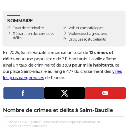
City break
Voyage de noces
Climat
Destinations
Voyage nature
Forum
+
PHOTO
GUIDES D'ACHAT
SOMMAIRE
Taux de criminalité
Vols et cambriolages
BONS PLANS
Répartition des crimes et
Violences et agressions
délits
Drogues et stupéfiants
CARTE DE VOEUX
Carte Bonne année
Carte Pâques
Carte de Noël
Carte Saint-Valentin
Carte d'anniversaire
En 2025, Saint-Bauzile a recensé un total de
12 crimes et
DICTIONNAIRE
délits
pour une population de 311 habitants. La ville affiche
Biographies
Expressions
Dictionnaire
Citations
Proverbes
ainsi un taux de criminalité de
39,8 pour mille habitants
, ce
PROGRAMME TV
qui place Saint-Bauzile au rang 8 477 du classement des
villes
COPAINS D'AVANT
les plus dangereuses
de France.
Se connecter
Collèges
Universités
Service militaire
S'inscrire
Lycées
Primaires
Entreprises
Avis de recherche
AVIS DE DÉCÈS
FORUM
Nombre de crimes et délits à Saint-Bauzile
Lifestyle
Sport
Television
Cinema
Bricolage
Culture
Auto
Voyage
Données 2025 (source : Linternaute.com d'après le Ministère de
l'Intérieur et des Outre-Mer)