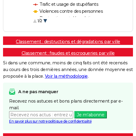
Trafic et usage de stupéfiants
Violences contre des personnes
Destructions et dégradations
1/2
Escroqueries et fraudes
Classement : destructions et dégradations par ville
Classement : fraudes et escroqueries par ville
Si dans une commune, moins de cinq faits ont été recensés
au cours des trois dernières années, une donnée moyenne est
proposée à la place.
Voir la méthodologie
.
A ne pas manquer
Recevez nos astuces et bons plans directement par e-
mail.
Je m'abonne
En savoir plus sur notre politique de confidentialité