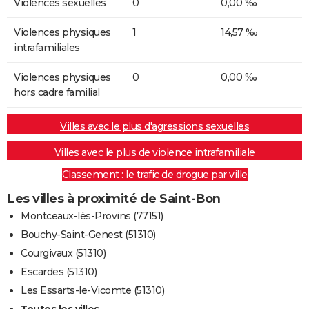
Violences sexuelles
0
0,00 ‰
Violences physiques
1
14,57 ‰
intrafamiliales
Violences physiques
0
0,00 ‰
hors cadre familial
Villes avec le plus d'agressions sexuelles
Villes avec le plus de violence intrafamiliale
Classement : le trafic de drogue par ville
Les villes à proximité de Saint-Bon
Montceaux-lès-Provins (77151)
Bouchy-Saint-Genest (51310)
Courgivaux (51310)
Escardes (51310)
Les Essarts-le-Vicomte (51310)
Toutes les villes