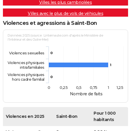
Villes les plus cambriolées
Villes avec le plus de vols de véhicules
Violences et agressions à Saint-Bon
Données 2025 (source : Linternaute.com d'après le Ministère de
l'Intérieur et des Outre-Mer)
Violences sexuelles
0
Violences physiques
1
intrafamiliales
Violences physiques
0
hors cadre familial
0
0,25
0,5
0,75
1
1,25
Nombre de faits
Pour 1 000
Violences en 2025
Saint-Bon
habitants