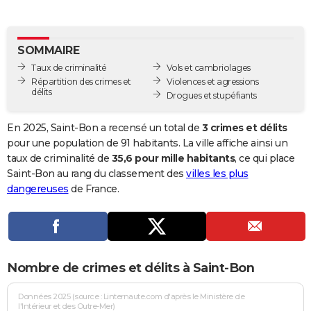
City break
Voyage de noces
Climat
Destinations
Voyage nature
Forum
+
PHOTO
GUIDES D'ACHAT
SOMMAIRE
Taux de criminalité
Vols et cambriolages
BONS PLANS
Répartition des crimes et
Violences et agressions
délits
Drogues et stupéfiants
CARTE DE VOEUX
Carte Bonne année
Carte Pâques
Carte de Noël
Carte Saint-Valentin
Carte d'anniversaire
En 2025, Saint-Bon a recensé un total de
3 crimes et délits
DICTIONNAIRE
pour une population de 91 habitants. La ville affiche ainsi un
Biographies
Expressions
Dictionnaire
Citations
Proverbes
taux de criminalité de
35,6 pour mille habitants
, ce qui place
PROGRAMME TV
Saint-Bon au rang du classement des
villes les plus
COPAINS D'AVANT
dangereuses
de France.
Se connecter
Collèges
Universités
Service militaire
S'inscrire
Lycées
Primaires
Entreprises
Avis de recherche
AVIS DE DÉCÈS
FORUM
Nombre de crimes et délits à Saint-Bon
Lifestyle
Sport
Television
Cinema
Bricolage
Culture
Auto
Voyage
Données 2025 (source : Linternaute.com d'après le Ministère de
l'Intérieur et des Outre-Mer)