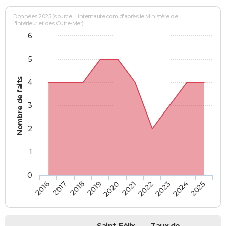
Données 2025 (source : Linternaute.com d'après le Ministère de
l'Intérieur et des Outre-Mer)
6
5
Nombre de faits
4
3
2
1
0
2018
2023
2019
2024
2020
2025
2016
2021
2017
2022