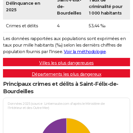
Saint-Félix-
Taux de
Délinquance en
de-
criminalité pour
2025
Bourdeilles
1 000 habitants
Crimes et délits
4
53,44 ‰
Les données rapportées aux populations sont exprimées en
taux pour mille habitants (‰) selon les dernièrs chiffres de
population fournis par l'Insee.
Voir la méthodologie
.
Villes les plus dangereuses
Départements les plus dangereux
Principaux crimes et délits à Saint-Félix-de-
Bourdeilles
Données 2025 (source : Linternaute.com d'après le Ministère de
l'Intérieur et des Outre-Mer)