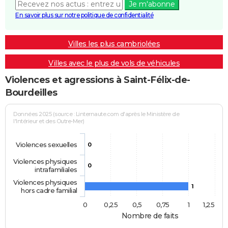
Je m'abonne
En savoir plus sur notre politique de confidentialité
Villes les plus cambriolées
Villes avec le plus de vols de véhicules
Violences et agressions à Saint-Félix-de-
Bourdeilles
Données 2025 (source : Linternaute.com d'après le Ministère de
l'Intérieur et des Outre-Mer)
Violences sexuelles
0
Violences physiques
0
intrafamiliales
Violences physiques
1
hors cadre familial
0
0,25
0,5
0,75
1
1,25
Nombre de faits