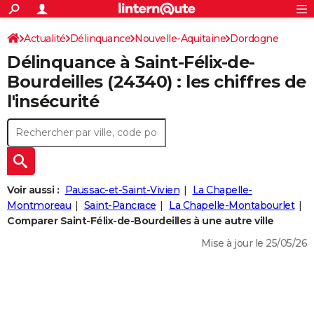
ACTUALITÉS
Connexion
S'inscrire
Actualité
Délinquance
Nouvelle-Aquitaine
Dordogne
Rechercher
Société
Education
Villes
Politique
Faits Divers
Monde
+
SPORT
Délinquance à
Saint-Félix-de-
Saint-Félix-de-Bourdeilles
Football
Cyclisme
Forum
Coupe du monde 2026
Tennis
Rugby
CULTURE
Bourdeilles
(24340) : les chiffres de
l'insécurité
TNT
Cinéma
Musique
Programme TV
Streaming
Sorties cinéma
+
FINANCE
Impôts
Immobilier
Banque
Crédit
Retraite
Epargne
Risques naturels par ville
Assurance
AUTO
Réserver un essai
Berlines
Forum auto
Essais
Citadines
SUV
+
HIGH-TECH
Meilleur smartphone
Ordinateurs
Guide high-tech
Mobiles
Internet
Jeux vidéo
+
BRICOLAGE
Voir aussi :
Paussac-et-Saint-Vivien
La Chapelle-
Montmoreau
Saint-Pancrace
La Chapelle-Montabourlet
Aménagement intérieur
Cuisine
Jardinage
+
Forum
Extérieur
Salle de bains
Rangement
WEEK-END
Comparer Saint-Félix-de-Bourdeilles à une autre ville
Escapades
Expositions
Week-end nature
Guides de France
Patrimoine
Musées
+
Mise à jour le 25/05/26
LIFESTYLE
Bien-être
Mode
+
Art de vivre
Loisirs
Modes de vie
SANTE
Guide de la santé
Médicaments
+
Alimentation
Maladies
Sommeil
VOYAGE