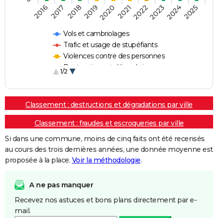
2018
2023
2019
2024
2020
2025
2016
2021
2017
2022
Vols et cambriolages
Trafic et usage de stupéfiants
Violences contre des personnes
Destructions et dégradations
1/2
Escroqueries et fraudes
Classement : destructions et dégradations par ville
Classement : fraudes et escroqueries par ville
Si dans une commune, moins de cinq faits ont été recensés
au cours des trois dernières années, une donnée moyenne est
proposée à la place.
Voir la méthodologie
.
A ne pas manquer
Recevez nos astuces et bons plans directement par e-
mail.