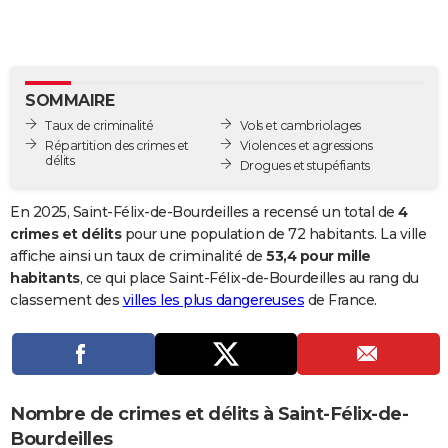
City break
Voyage de noces
Climat
Destinations
Voyage nature
Forum
+
PHOTO
GUIDES D'ACHAT
SOMMAIRE
BONS PLANS
Taux de criminalité
Vols et cambriolages
CARTE DE VOEUX
Répartition des crimes et
Violences et agressions
délits
Drogues et stupéfiants
Carte Bonne année
Carte Pâques
Carte de Noël
Carte Saint-Valentin
Carte d'anniversaire
DICTIONNAIRE
En 2025, Saint-Félix-de-Bourdeilles a recensé un total de
4
Biographies
Expressions
Dictionnaire
Citations
Proverbes
PROGRAMME TV
crimes et délits
pour une population de 72 habitants. La ville
affiche ainsi un taux de criminalité de
53,4 pour mille
COPAINS D'AVANT
habitants
, ce qui place Saint-Félix-de-Bourdeilles au rang du
classement des
villes les plus dangereuses
de France.
Se connecter
Collèges
Universités
Service militaire
S'inscrire
Lycées
Primaires
Entreprises
Avis de recherche
AVIS DE DÉCÈS
FORUM
Lifestyle
Sport
Television
Cinema
Bricolage
Culture
Auto
Voyage
Nombre de crimes et délits à Saint-Félix-de-
Bourdeilles