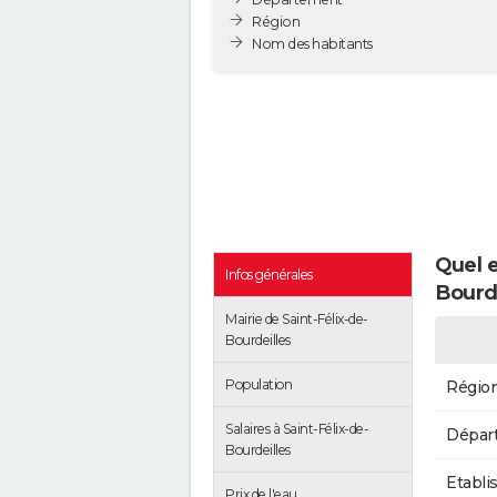
Région
Nom des habitants
Quel e
Infos générales
Bourde
Mairie de Saint-Félix-de-
Bourdeilles
Population
Régio
Salaires à Saint-Félix-de-
Dépar
Bourdeilles
Etabli
Prix de l'eau