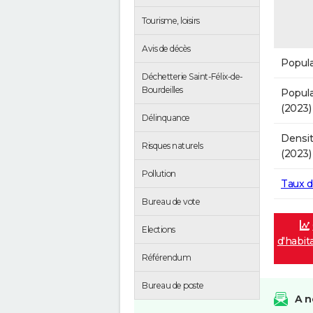
Tourisme, loisirs
Avis de décès
Popula
Déchetterie Saint-Félix-de-
Bourdeilles
Popula
(2023)
Délinquance
Densit
Risques naturels
(2023)
Pollution
Taux 
Bureau de vote
Elections
d'habit
Référendum
Bureau de poste
A n