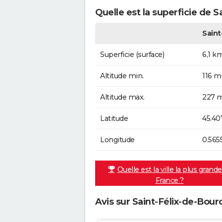
Quelle est la superficie de S
Saint
Superficie (surface)
6,1 k
Altitude min.
116 m
Altitude max.
227 m
Latitude
45.40
Longitude
0.565
Quelle est la ville la plus grand
France ?
Avis sur Saint-Félix-de-Bourd