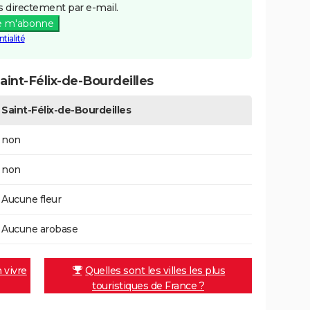
 directement par e-mail.
e m'abonne
tialité
int-Félix-de-Bourdeilles
Saint-Félix-de-Bourdeilles
non
non
Aucune fleur
Aucune arobase
n vivre
Quelles sont les villes les plus
touristiques de France ?