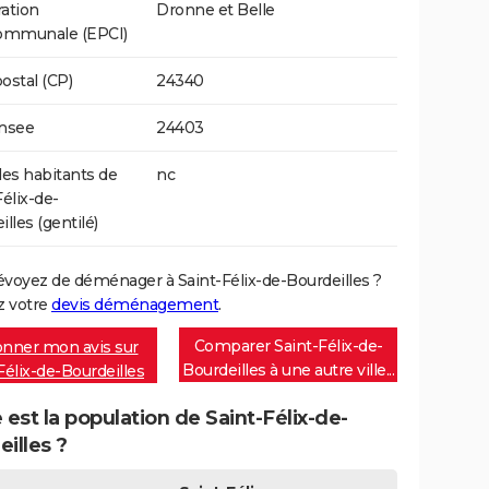
ation
Dronne et Belle
communale (EPCI)
ostal (CP)
24340
Insee
24403
s habitants de
nc
Félix-de-
lles (gentilé)
évoyez de déménager à Saint-Félix-de-Bourdeilles ?
 votre
devis déménagement
.
Comparer Saint-Félix-de-
nner mon avis sur
Bourdeilles à une autre ville...
Félix-de-Bourdeilles
 est la population de Saint-Félix-de-
illes ?