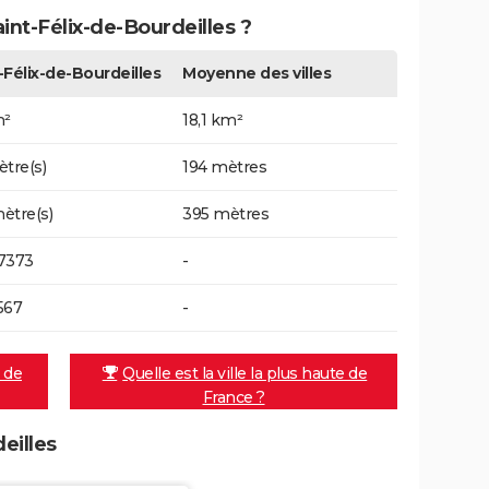
aint-Félix-de-Bourdeilles ?
-Félix-de-Bourdeilles
Moyenne des villes
m²
18,1 km²
ètre(s)
194 mètres
ètre(s)
395 mètres
7373
-
567
-
e de
Quelle est la ville la plus haute de
France ?
eilles