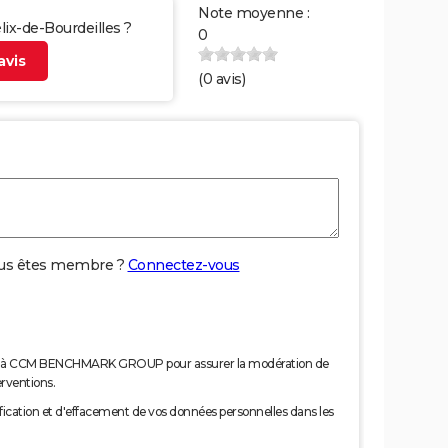
Note moyenne :
élix-de-Bourdeilles ?
0
vis
(
0
avis)
us êtes membre ?
Connectez-vous
nées à CCM BENCHMARK GROUP pour assurer la modération de
erventions.
tification et d'effacement de vos données personnelles dans les