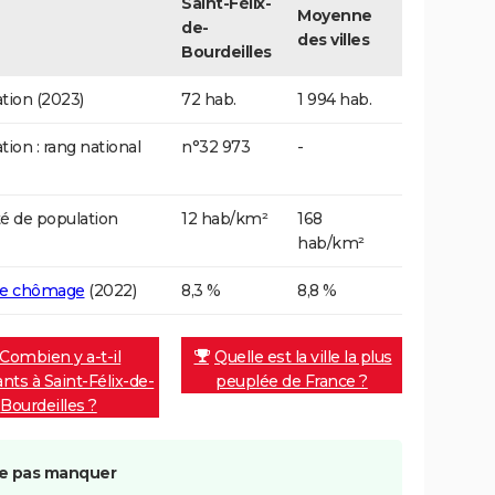
Saint-Félix-
Moyenne
de-
des villes
Bourdeilles
tion (2023)
72 hab.
1 994 hab.
tion : rang national
n°32 973
-
é de population
12 hab/km²
168
hab/km²
de chômage
(2022)
8,3 %
8,8 %
Combien y a-t-il
Quelle est la ville la plus
ants à Saint-Félix-de-
peuplée de France ?
Bourdeilles ?
e pas manquer