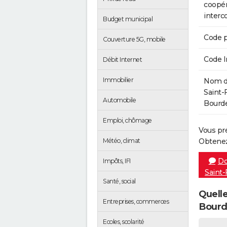
coopér
inter
Budget municipal
Code p
Couverture 5G, mobile
Code 
Débit Internet
Immobilier
Nom de
Saint-
Automobile
Bourdei
Emploi, chômage
Vous pr
Météo, climat
Obtenez
Do
Impôts, IFI
Saint-
Santé, social
Quelle
Entreprises, commerces
Bourde
Ecoles, scolarité